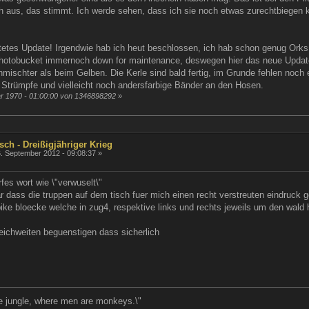
h aus, das stimmt. Ich werde sehen, dass ich sie noch etwas zurechtbiegen 
tetes Update! Irgendwie hab ich heut beschlossen, ich hab schon genug Orks
 Photobucket immernoch down for maintenance, deswegen hier das neue Updat
hmischter als beim Gelben. Die Kerle sind bald fertig, im Grunde fehlen noc
Strümpfe und vielleicht noch andersfarbige Bänder an den Hosen.
ar 1970 - 01:00:00 von 1346898292
»
sch - Dreißigjähriger Krieg
. September 2012 - 09:08:37 »
rfes wort wie \"verwuselt\"
r dass die truppen auf dem tisch fuer mich einen recht verstreuten eindruck 
 pike bloecke welche in zug4, respektive links und rechts jeweils um den w
ichweiten beguenstigen dass sicherlich
he jungle, where men are monkeys.\"