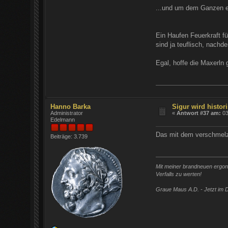
...und um dem Ganzen et
Ein Haufen Feuerkraft f
sind ja teuflisch, nach
Egal, hoffe die Maxerln
Hanno Barka
Sigur wird histori
Administrator
«
Antwort #37 am:
03
Edelmann
Das mit dem verschmelze
Beiträge: 3.739
Mit meiner brandneuen ergono
Verfalls zu werten!
Graue Maus A.D. - Jetzt im D