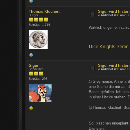
Thomas Kluchert
Sigur wird histori
Bürger
«
Antwort #38 am:
03
Beiträge: 1.714
Wirklich ungemein schic
Dice Knights Berlin
Sigur
Sigur wird histori
Schneider
«
Antwort #39 am:
11
Beiträge: 293
@Greymouse: Ahnein, dei
eine Sache die mir auf d
Bases gefallen. Ich hab
in einer Hecke stehen.
@Thomas Kluchert: Bes
So, bisschen ungeplant, 
Diensten: