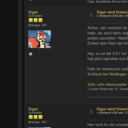
Capt. Spauldings African Adv
Sigur
Sigur wird histori
Schneider
«
Antwort #33 am:
06
Beiträge: 293
Achso, das meintest du. 
habe, als auch beim un
anders aussehen. Natür
Einheit dem Rest der Ar
Hey, es ist der 6.9.! Vo
hab jetzt irgendwie lus
Falls ihr interessiert sei
Schlacht bei Nördlingen (
Sehr, sehr interessanter
«
Letzte Änderung: 01. Janu
Sigur
Sigur wird histori
Schneider
«
Antwort #34 am:
10
Beiträge: 293
Hier noch fix ein schnell