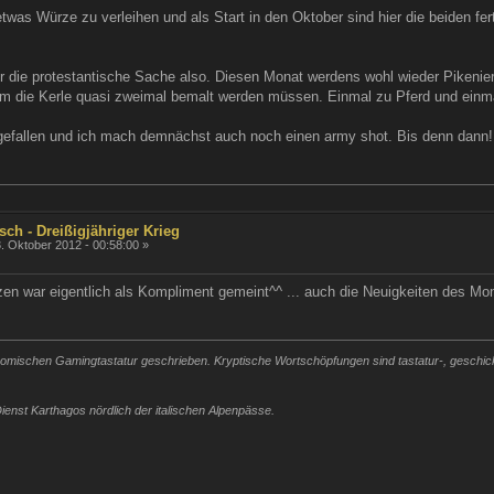
was Würze zu verleihen und als Start in den Oktober sind hier die beiden fer
ür die protestantische Sache also. Diesen Monat werdens wohl wieder Pikenie
dem die Kerle quasi zweimal bemalt werden müssen. Einmal zu Pferd und einma
 gefallen und ich mach demnächst auch noch einen army shot. Bis denn dann!
sch - Dreißigjähriger Krieg
. Oktober 2012 - 00:58:00 »
n war eigentlich als Kompliment gemeint^^ ... auch die Neuigkeiten des Mo
mischen Gamingtastatur geschrieben. Kryptische Wortschöpfungen sind tastatur-, geschickli
ienst Karthagos nördlich der italischen Alpenpässe.