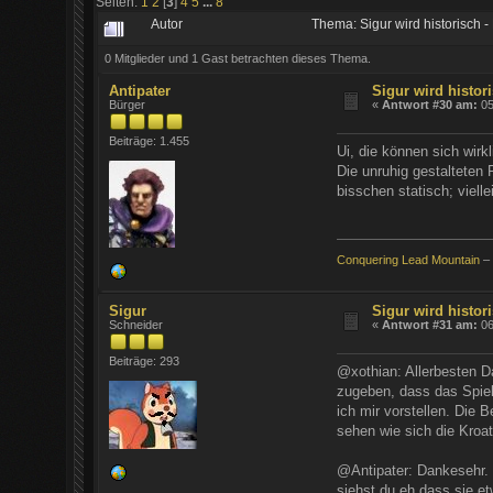
Seiten:
1
2
[
3
]
4
5
...
8
Autor
Thema: Sigur wird historisch 
0 Mitglieder und 1 Gast betrachten dieses Thema.
Antipater
Sigur wird histori
Bürger
«
Antwort #30 am:
05
Beiträge: 1.455
Ui, die können sich wirk
Die unruhig gestalteten
bisschen statisch; viell
Conquering Lead Mountain
– 
Sigur
Sigur wird histori
Schneider
«
Antwort #31 am:
06
Beiträge: 293
@xothian: Allerbesten Da
zugeben, dass das Spiel
ich mir vorstellen. Die
sehen wie sich die Kroa
@Antipater: Dankesehr. 
siehst du eh dass sie e