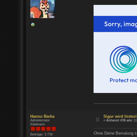
Hanno Barka
Sigur wird histori
Administrator
«
Antwort #35 am:
11
Edelmann
Ohne Deine Bemalung schm
Beiträge: 3.739