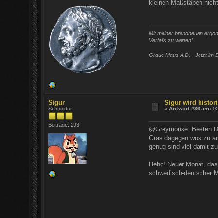
kleinen Maßstäben nicht
Mit meiner brandneuen ergono
Verfalls zu werten!
Graue Maus A.D. - Jetzt im D
Sigur
Sigur wird histori
Schneider
«
Antwort #36 am:
02
Beiträge: 293
@Greymouse: Besten Dank
Gras dagegen wos zu ar
genug sind viel damit zu
Heho! Neuer Monat, das 
schwedisch-deutscher M