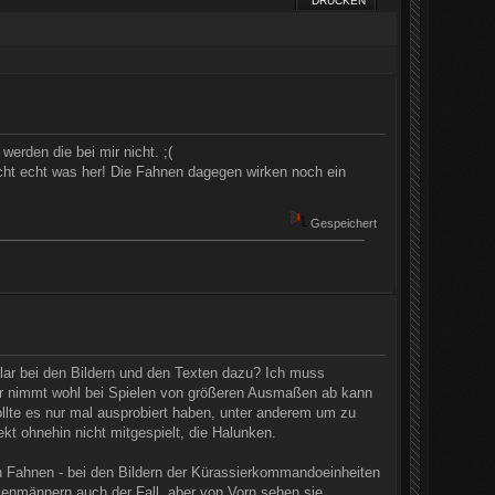
DRUCKEN
erden die bei mir nicht. ;(
acht echt was her! Die Fahnen dagegen wirken noch ein
Gespeichert
klar bei den Bildern und den Texten dazu? Ich muss
tor nimmt wohl bei Spielen von größeren Ausmaßen ab kann
ollte es nur mal ausprobiert haben, unter anderem um zu
t ohnehin nicht mitgespielt, die Halunken.
 Fahnen - bei den Bildern der Kürassierkommandoeinheiten
enmännern auch der Fall, aber von Vorn sehen sie