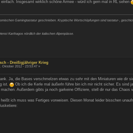
 einfach. Insgesamt wirklich schöne Armee - würd ich gern mal in RL sehen
mischen Gamingtastatur geschrieben. Kryptische Wortschöpfungen sind tastatur-, geschickli
ienst Karthagos nördlich der italischen Alpenpässe.
sch - Dreißigjähriger Krieg
. Oktober 2012 - 23:53:47 »
. Ja, die Bases verschmelzen etwas zu sehr mit den Miniaturen wie dir sich
g ist.
Ob ich die Kerle mal äußerln führe bin ich mir nicht sicher. Es sind 
 machen. Außerdem gibts ja noch garkeine Offiziere, stell dir nur das Chaos vo
heißt ich muss was Fertiges vorweisen. Diesen Monat leider bisschen unaufr
usketiere: