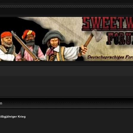
en
eißigjähriger Krieg