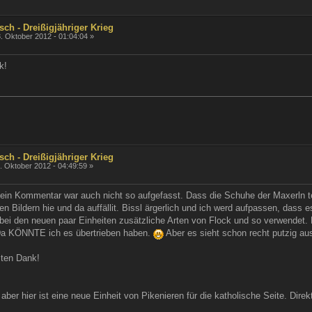
sch - Dreißigjähriger Krieg
. Oktober 2012 - 01:04:04 »
k!
sch - Dreißigjähriger Krieg
. Oktober 2012 - 04:49:59 »
n Kommentar war auch nicht so aufgefasst. Dass die Schuhe der Maxerln tei
en Bildern hie und da auffällit. Bissl ärgerlich und ich werd aufpassen, dass 
 bei den neuen paar Einheiten zusätzliche Arten von Flock und so verwendet.
 Da KÖNNTE ich es übertrieben haben.
Aber es sieht schon recht putzig au
ten Dank!
aber hier ist eine neue Einheit von Pikenieren für die katholische Seite. Direk