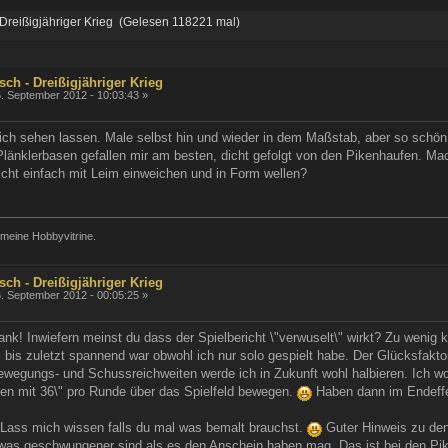
- Dreißigjähriger Krieg (Gelesen 118221 mal)
sch - Dreißigjähriger Krieg
. September 2012 - 10:03:43 »
lich sehen lassen. Male selbst hin und wieder in dem Maßstab, aber so schön w
 Plänklerbasen gefallen mir am besten, dicht gefolgt von den Pikenhaufen. M
eicht einfach mit Leim einweichen und in Form wellen?
meine Hobbyvitrine.
sch - Dreißigjähriger Krieg
. September 2012 - 00:05:25 »
nk! Inwiefern meinst du dass der Spielbericht \"verwuselt\" wirkt? Zu wenig 
 bis zuletzt spannend war obwohl ich nur solo gespielt habe. Der Glücksfak
 Bewegungs- und Schussreichweiten werde ich in Zukunft wohl halbieren. Ich w
ten mit 36\" pro Runde über das Spielfeld bewegen.
Haben dann im Endeffek
Lass mich wissen falls du mal was bemalt brauchst.
Guter Hinweis zu den
twas geschwungener sind als es den Anschein haben mag. Das ist bei den Pik