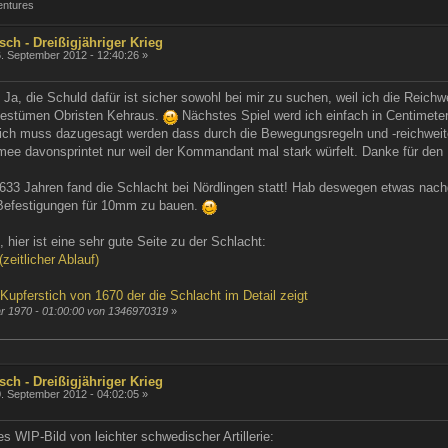
entures
sch - Dreißigjähriger Krieg
. September 2012 - 12:40:26 »
Ja, die Schuld dafür ist sicher sowohl bei mir zu suchen, weil ich die Reichwe
gestümen Obristen Kehraus.
Nächstes Spiel werd ich einfach in Centimeter
lich muss dazugesagt werden dass durch die Bewegungsregeln und -reichweit
mee davonsprintet nur weil der Kommandant mal stark würfelt. Danke für den I
r 633 Jahren fand die Schlacht bei Nördlingen statt! Hab deswegen etwas nac
t Befestigungen für 10mm zu bauen.
d, hier ist eine sehr gute Seite zu der Schlacht:
zeitlicher Ablauf)
 Kupferstich von 1670 der die Schlacht im Detail zeigt
ar 1970 - 01:00:00 von 1346970319
»
sch - Dreißigjähriger Krieg
. September 2012 - 04:02:05 »
es WIP-Bild von leichter schwedischer Artillerie: