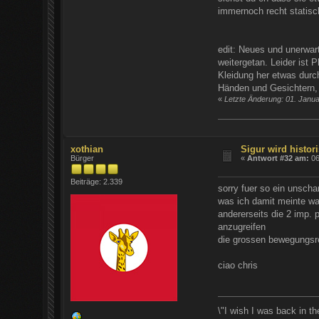
immernoch recht statisc
edit: Neues und unerwar
weitergetan. Leider ist
Kleidung her etwas durc
Händen und Gesichtern, 
«
Letzte Änderung: 01. Janu
xothian
Sigur wird histori
Bürger
«
Antwort #32 am:
06
Beiträge: 2.339
sorry fuer so ein unscha
was ich damit meinte wa
andererseits die 2 imp.
anzugreifen
die grossen bewegungsre
ciao chris
\"I wish I was back in t