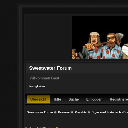
Sweetwater Forum
Willkommen
Gast
Neuigkeiten:
Übersicht
Hilfe
Suche
Einloggen
Registrier
Sweetwater Forum
�
Kaserne
�
Projekte
�
Sigur wird historisch - Dr