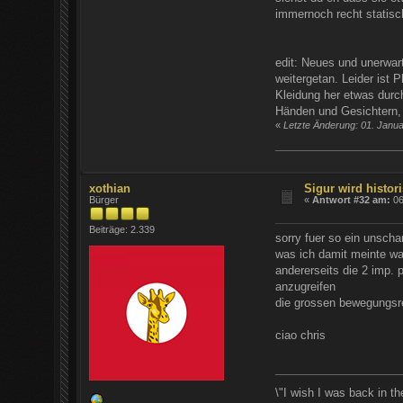
immernoch recht statisc
edit: Neues und unerwar
weitergetan. Leider ist
Kleidung her etwas durc
Händen und Gesichtern, 
«
Letzte Änderung: 01. Janu
xothian
Sigur wird histori
Bürger
«
Antwort #32 am:
06
Beiträge: 2.339
sorry fuer so ein unscha
was ich damit meinte wa
andererseits die 2 imp.
anzugreifen
die grossen bewegungsre
ciao chris
\"I wish I was back in t