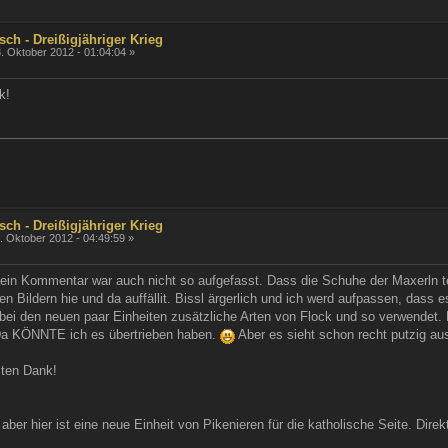
sch - Dreißigjähriger Krieg
. Oktober 2012 - 01:04:04 »
k!
sch - Dreißigjähriger Krieg
. Oktober 2012 - 04:49:59 »
n Kommentar war auch nicht so aufgefasst. Dass die Schuhe der Maxerln tei
en Bildern hie und da auffällit. Bissl ärgerlich und ich werd aufpassen, dass 
 bei den neuen paar Einheiten zusätzliche Arten von Flock und so verwendet.
 Da KÖNNTE ich es übertrieben haben.
Aber es sieht schon recht putzig au
ten Dank!
aber hier ist eine neue Einheit von Pikenieren für die katholische Seite. Direk