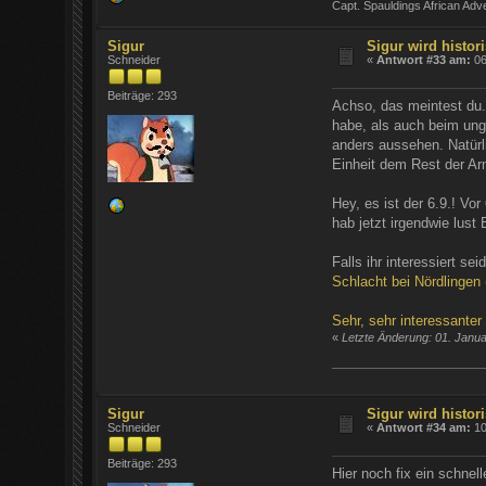
Capt. Spauldings African Adv
Sigur
Sigur wird histori
Schneider
«
Antwort #33 am:
06
Beiträge: 293
Achso, das meintest du. 
habe, als auch beim un
anders aussehen. Natür
Einheit dem Rest der Ar
Hey, es ist der 6.9.! Vo
hab jetzt irgendwie lus
Falls ihr interessiert sei
Schlacht bei Nördlingen (
Sehr, sehr interessanter
«
Letzte Änderung: 01. Janu
Sigur
Sigur wird histori
Schneider
«
Antwort #34 am:
10
Beiträge: 293
Hier noch fix ein schnell