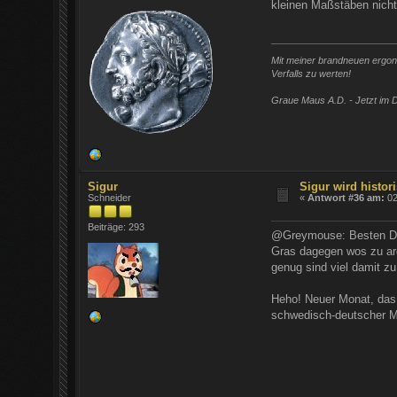
kleinen Maßstäben nicht
Mit meiner brandneuen ergono
Verfalls zu werten!
Graue Maus A.D. - Jetzt im D
Sigur
Sigur wird histori
Schneider
«
Antwort #36 am:
02
Beiträge: 293
@Greymouse: Besten Dank
Gras dagegen wos zu ar
genug sind viel damit zu
Heho! Neuer Monat, das 
schwedisch-deutscher M