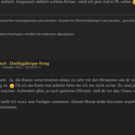
 einfach. Insgesamt wirklich schöne Armee - würd ich gern mal in RL sehen
mischen Gamingtastatur geschrieben. Kryptische Wortschöpfungen sind tastatur-, geschickli
ienst Karthagos nördlich der italischen Alpenpässe.
sch - Dreißigjähriger Krieg
. Oktober 2012 - 23:53:47 »
. Ja, die Bases verschmelzen etwas zu sehr mit den Miniaturen wie dir sich
g ist.
Ob ich die Kerle mal äußerln führe bin ich mir nicht sicher. Es sind 
 machen. Außerdem gibts ja noch garkeine Offiziere, stell dir nur das Chaos vo
heißt ich muss was Fertiges vorweisen. Diesen Monat leider bisschen unaufr
usketiere: