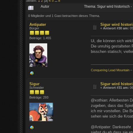
Seiten:
1
2
[
3
]
4
5
...
8
Autor
Thema: Sigur wird historisch 
0 Mitglieder und 1 Gast betrachten dieses Thema.
Antipater
Sigur wird histori
Bürger
«
Antwort #30 am:
05
Beiträge: 1.455
Ui, die können sich wirk
Die unruhig gestalteten
bisschen statisch; viell
Conquering Lead Mountain
– 
Sigur
Sigur wird histori
Schneider
«
Antwort #31 am:
06
Beiträge: 293
@xothian: Allerbesten Da
zugeben, dass das Spiel
ich mir vorstellen. Die
sehen wie sich die Kroa
@Antipater: Dankesehr. 
siehst du eh dass sie e