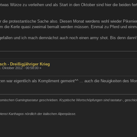
was Würze zu verleihen und als Start in den Oktober sind hier die beiden fer
ür die protestantische Sache also. Diesen Monat werdens wohl wieder Pikenie
dem die Kerle quasi zweimal bemalt werden müssen. Einmal zu Pferd und einma
 gefallen und ich mach demnächst auch noch einen army shot. Bis denn dann!
sch - Dreißigjähriger Krieg
. Oktober 2012 - 00:58:00 »
n war eigentlich als Kompliment gemeint^^ ... auch die Neuigkeiten des Mo
mischen Gamingtastatur geschrieben. Kryptische Wortschöpfungen sind tastatur-, geschickli
ienst Karthagos nördlich der italischen Alpenpässe.