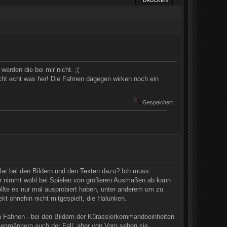
DRUCKEN
erden die bei mir nicht. ;(
acht echt was her! Die Fahnen dagegen wirken noch ein
Gespeichert
klar bei den Bildern und den Texten dazu? Ich muss
tor nimmt wohl bei Spielen von größeren Ausmaßen ab kann
ollte es nur mal ausprobiert haben, unter anderem um zu
t ohnehin nicht mitgespielt, die Halunken.
 Fahnen - bei den Bildern der Kürassierkommandoeinheiten
enmännern auch der Fall, aber von Vorn sehen sie