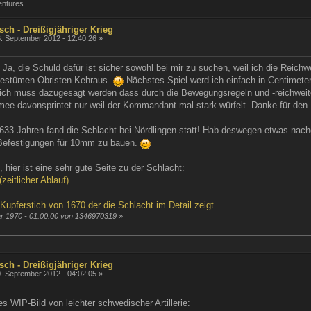
entures
sch - Dreißigjähriger Krieg
. September 2012 - 12:40:26 »
Ja, die Schuld dafür ist sicher sowohl bei mir zu suchen, weil ich die Reichwe
gestümen Obristen Kehraus.
Nächstes Spiel werd ich einfach in Centimeter
lich muss dazugesagt werden dass durch die Bewegungsregeln und -reichweit
mee davonsprintet nur weil der Kommandant mal stark würfelt. Danke für den I
r 633 Jahren fand die Schlacht bei Nördlingen statt! Hab deswegen etwas nac
t Befestigungen für 10mm zu bauen.
d, hier ist eine sehr gute Seite zu der Schlacht:
zeitlicher Ablauf)
 Kupferstich von 1670 der die Schlacht im Detail zeigt
ar 1970 - 01:00:00 von 1346970319
»
sch - Dreißigjähriger Krieg
. September 2012 - 04:02:05 »
es WIP-Bild von leichter schwedischer Artillerie: