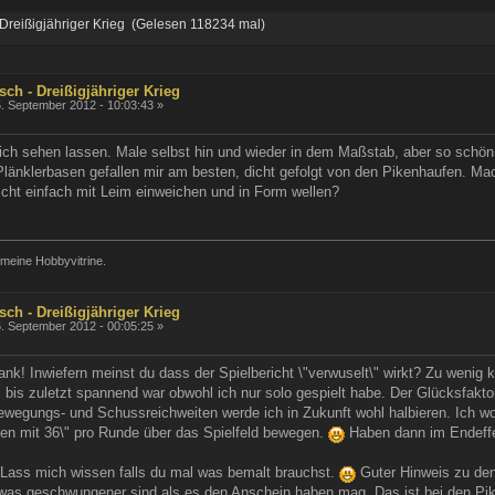
- Dreißigjähriger Krieg (Gelesen 118234 mal)
sch - Dreißigjähriger Krieg
. September 2012 - 10:03:43 »
lich sehen lassen. Male selbst hin und wieder in dem Maßstab, aber so schön w
 Plänklerbasen gefallen mir am besten, dicht gefolgt von den Pikenhaufen. M
eicht einfach mit Leim einweichen und in Form wellen?
meine Hobbyvitrine.
sch - Dreißigjähriger Krieg
. September 2012 - 00:05:25 »
nk! Inwiefern meinst du dass der Spielbericht \"verwuselt\" wirkt? Zu wenig 
 bis zuletzt spannend war obwohl ich nur solo gespielt habe. Der Glücksfak
 Bewegungs- und Schussreichweiten werde ich in Zukunft wohl halbieren. Ich w
ten mit 36\" pro Runde über das Spielfeld bewegen.
Haben dann im Endeffek
Lass mich wissen falls du mal was bemalt brauchst.
Guter Hinweis zu den
twas geschwungener sind als es den Anschein haben mag. Das ist bei den Pik