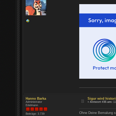
Hanno Barka
Sigur wird histori
Administrator
«
Antwort #35 am:
11
Edelmann
Ohne Deine Bemalung schm
Beiträge: 3.739