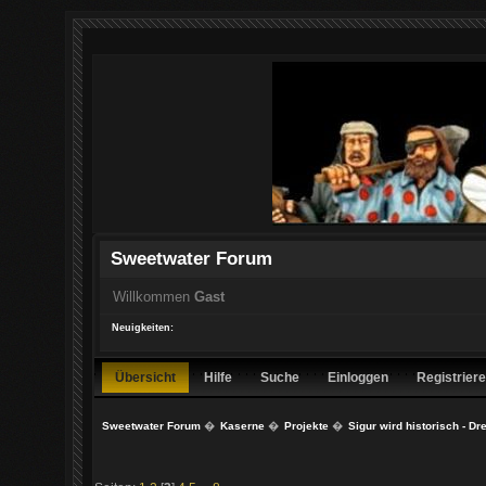
Sweetwater Forum
Willkommen
Gast
Neuigkeiten:
Übersicht
Hilfe
Suche
Einloggen
Registrier
Sweetwater Forum
�
Kaserne
�
Projekte
�
Sigur wird historisch - Dr