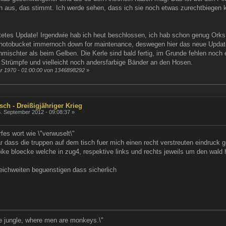
h aus, das stimmt. Ich werde sehen, dass ich sie noch etwas zurechtbiegen 
tetes Update! Irgendwie hab ich heut beschlossen, ich hab schon genug Orks
 Photobucket immernoch down for maintenance, deswegen hier das neue Updat
hmischter als beim Gelben. Die Kerle sind bald fertig, im Grunde fehlen noc
Strümpfe und vielleicht noch andersfarbige Bänder an den Hosen.
ar 1970 - 01:00:00 von 1346898292
»
sch - Dreißigjähriger Krieg
. September 2012 - 09:08:37 »
rfes wort wie \"verwuselt\"
r dass die truppen auf dem tisch fuer mich einen recht verstreuten eindruck 
 pike bloecke welche in zug4, respektive links und rechts jeweils um den w
ichweiten beguenstigen dass sicherlich
he jungle, where men are monkeys.\"