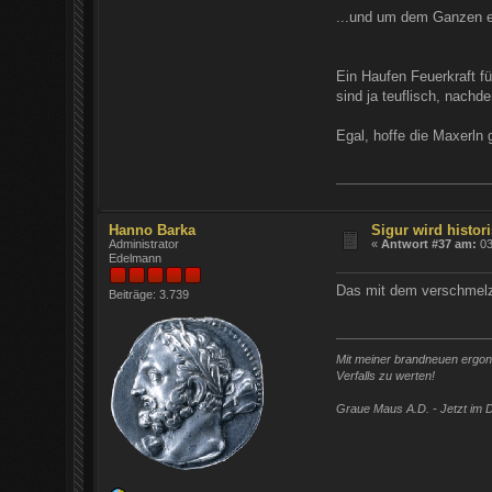
...und um dem Ganzen et
Ein Haufen Feuerkraft f
sind ja teuflisch, nach
Egal, hoffe die Maxerln
Hanno Barka
Sigur wird histori
Administrator
«
Antwort #37 am:
03
Edelmann
Das mit dem verschmelze
Beiträge: 3.739
Mit meiner brandneuen ergono
Verfalls zu werten!
Graue Maus A.D. - Jetzt im D