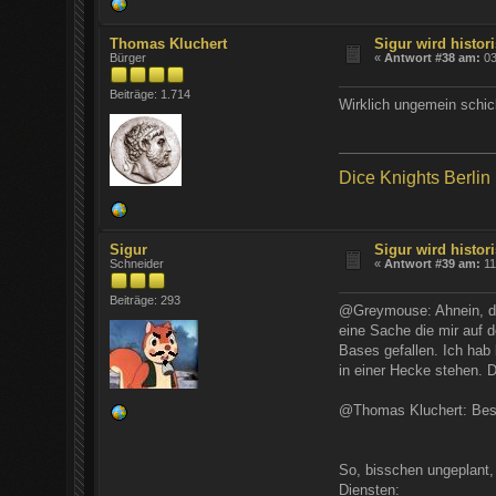
Thomas Kluchert
Sigur wird histori
Bürger
«
Antwort #38 am:
03
Beiträge: 1.714
Wirklich ungemein schic
Dice Knights Berlin
Sigur
Sigur wird histori
Schneider
«
Antwort #39 am:
11
Beiträge: 293
@Greymouse: Ahnein, dei
eine Sache die mir auf d
Bases gefallen. Ich hab
in einer Hecke stehen.
@Thomas Kluchert: Bes
So, bisschen ungeplant, 
Diensten: