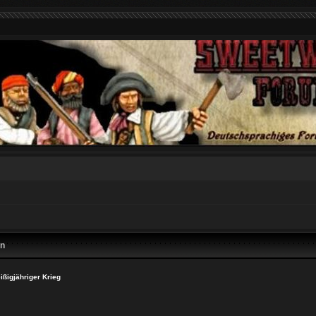
en
eißigjähriger Krieg