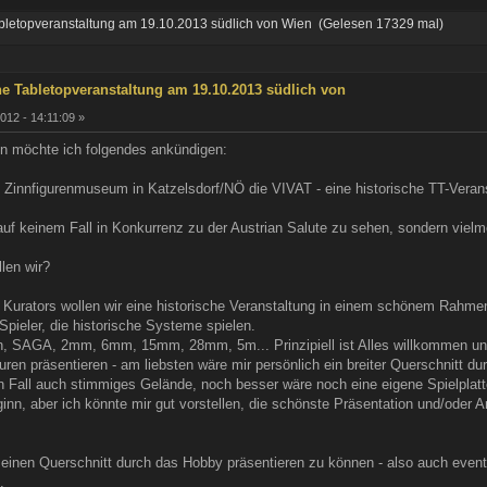
abletopveranstaltung am 19.10.2013 südlich von Wien (Gelesen 17329 mal)
he Tabletopveranstaltung am 19.10.2013 südlich von
12 - 14:11:09 »
n möchte ich folgendes ankündigen:
 Zinnfigurenmuseum in Katzelsdorf/NÖ die VIVAT - eine historische TT-Verans
auf keinem Fall in Konkurrenz zu der Austrian Salute zu sehen, sondern viel
len wir?
 Kurators wollen wir eine historische Veranstaltung in einem schönem Rahme
 Spieler, die historische Systeme spielen.
 SAGA, 2mm, 6mm, 15mm, 28mm, 5m... Prinzipiell ist Alles willkommen und e
guren präsentieren - am liebsten wäre mir persönlich ein breiter Querschnitt du
n Fall auch stimmiges Gelände, noch besser wäre noch eine eigene Spielplatt
inn, aber ich könnte mir gut vorstellen, die schönste Präsentation und/oder A
 einen Querschnitt durch das Hobby präsentieren zu können - also auch event
.