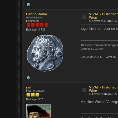
Hanno Barka
VIVAT - Historisc
Wien
Administrator
Edelmann
«
Antwort #7 am:
23.
Eigentlich net, aber so b
Beiträge: 3.739
Mit meiner brandneuen ergono
Verfalls zu werten!
Graue Maus A.D. - Jetzt im D
raif
VIVAT - Historisc
Wien
Fischersmann
«
Antwort #8 am:
25.
Beiträge: 567
Mit einer Woche Verzög