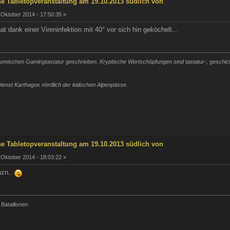
he Tabletopveranstaltung am 19.10.2013 südlich von
 Oktober 2014 - 17:50:35 »
at dank einer Vireninfektion mit 40° vor sich hin geköchelt...
mischen Gamingtastatur geschrieben. Kryptische Wortschöpfungen sind tastatur-, geschickli
ienst Karthagos nördlich der italischen Alpenpässe.
he Tabletopveranstaltung am 19.10.2013 südlich von
 Oktober 2014 - 18:03:22 »
nzn..
 Bataillonen.