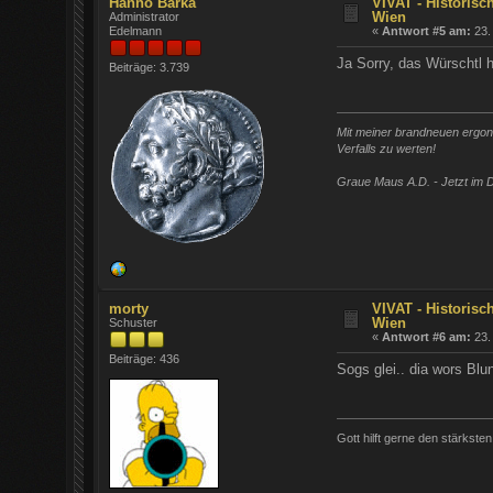
Hanno Barka
VIVAT - Historisc
Wien
Administrator
Edelmann
«
Antwort #5 am:
23.
Ja Sorry, das Würschtl h
Beiträge: 3.739
Mit meiner brandneuen ergono
Verfalls zu werten!
Graue Maus A.D. - Jetzt im D
morty
VIVAT - Historisc
Wien
Schuster
«
Antwort #6 am:
23.
Beiträge: 436
Sogs glei.. dia wors Blu
Gott hilft gerne den stärksten