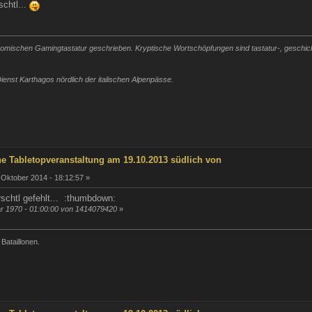
chtl...
mischen Gamingtastatur geschrieben. Kryptische Wortschöpfungen sind tastatur-, geschickli
ienst Karthagos nördlich der italischen Alpenpässe.
he Tabletopveranstaltung am 19.10.2013 südlich von
 Oktober 2014 - 18:12:57 »
schtl gefehlt... :thumbdown:
ar 1970 - 01:00:00 von 1414079420
»
 Bataillonen.