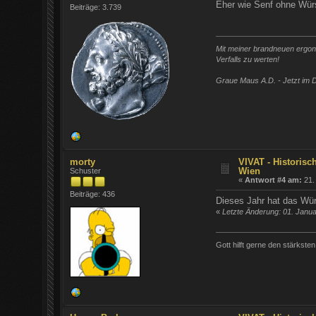
Eher wie Senf ohne Würs
Beiträge: 3.739
Mit meiner brandneuen ergono
Verfalls zu werten!
Graue Maus A.D. - Jetzt im D
morty
VIVAT - Historisc
Wien
Schuster
«
Antwort #4 am:
21.
Beiträge: 436
Dieses Jahr hat das Wür
«
Letzte Änderung: 01. Janu
Gott hilft gerne den stärksten