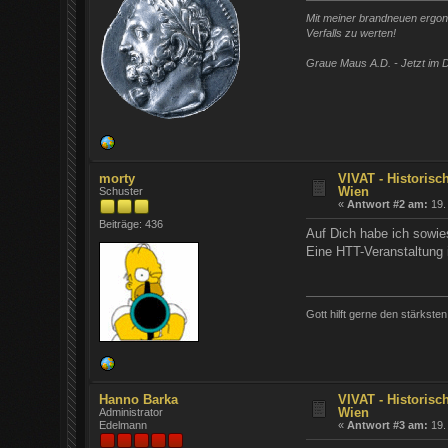
Mit meiner brandneuen ergono
Verfalls zu werten!
Graue Maus A.D. - Jetzt im D
morty
VIVAT - Historisc
Wien
Schuster
«
Antwort #2 am:
19.
Beiträge: 436
Auf Dich habe ich sowi
Eine HTT-Veranstaltung
Gott hilft gerne den stärksten
Hanno Barka
VIVAT - Historisc
Wien
Administrator
Edelmann
«
Antwort #3 am:
19.