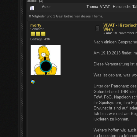
Seiten: [
1
]
Autor
Thema: VIVAT - Historische T
0 Mitglieder und 1 Gast betrachten dieses Thema.
morty
VIVAT - Historisc
Wien
Schuster
«
am:
18. November 20
Beiträge: 436
Nach einigen Gespräche
Am 19.10.2013 findet im
Diese Veranstaltung ist 
Was ist geplant, was wol
Unter der Patronanz des
Gefordert seid -IHR- die
FoW, FoG, Napoleonisch,
ihr Spielsystem, ihre Fi
Erwünscht sind auf jede
Ich bin zwar erst am Beg
lukrieren zu können.
Weiters hoffen wir, auch
zu begeistern zu können