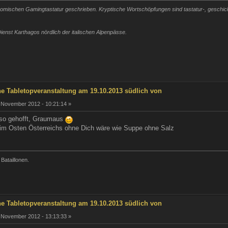
mischen Gamingtastatur geschrieben. Kryptische Wortschöpfungen sind tastatur-, geschickli
ienst Karthagos nördlich der italischen Alpenpässe.
he Tabletopveranstaltung am 19.10.2013 südlich von
 November 2012 - 10:21:14 »
eso gehofft, Graumaus
 im Osten Österreichs ohne Dich wäre wie Suppe ohne Salz
 Bataillonen.
he Tabletopveranstaltung am 19.10.2013 südlich von
 November 2012 - 13:13:33 »