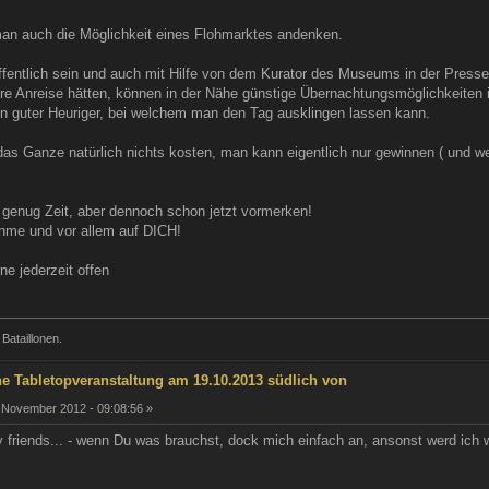
an auch die Möglichkeit eines Flohmarktes andenken.
öffentlich sein und auch mit Hilfe von dem Kurator des Museums in der Press
tere Anreise hätten, können in der Nähe günstige Übernachtungsmöglichkeiten
n guter Heuriger, bei welchem man den Tag ausklingen lassen kann.
das Ganze natürlich nichts kosten, man kann eigentlich nur gewinnen ( und we
h genug Zeit, aber dennoch schon jetzt vormerken!
nahme und vor allem auf DICH!
ne jederzeit offen
 Bataillonen.
he Tabletopveranstaltung am 19.10.2013 südlich von
 November 2012 - 09:08:56 »
my friends... - wenn Du was brauchst, dock mich einfach an, ansonst werd ich