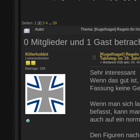
Seiten:
1
[
2
]
3
4
...
39
Autor
Thema: [Kugelhagel] Regeln für hi
0 Mitglieder und 1 Gast betra
Killerhobbit
[Kugelhagel] Regeln 
Tabletop im 19. Jahr
Leinwandweber
«
Antwort #15 am:
08. Ma
Beiträge: 189
Sehr interessant
Wenn das gut ist,
Fassung keine G
Wenn man sich lan
befasst, kann man
auch auf ein norm
Den Figuren nach 