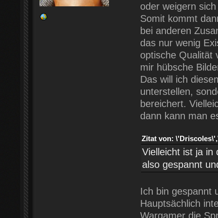
oder weigern sich 
Somit kommt dan
bei anderen Zusa
das nur wenig Exis
optische Qualität 
mir hübsche Bilde
Das will ich diese
unterstellen, son
bereichert. Viellei
dann kann man es
Zitat von: \'Driscole
Vielleicht ist ja 
also gespannt und
Ich bin gespannt 
Hauptsächlich inte
Wargamer die Sprac