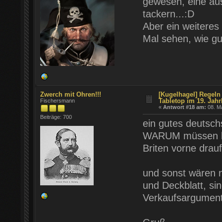
gewesen, eine aus
tackern...:D
Aber ein weiteres 
Mal sehen, wie gu
Zwerch mit Ohren!!!
[Kugelhagel] Regeln 
Tabletop im 19. Jahr
Fischersmann
«
Antwort #18 am:
08. Ma
Beiträge: 700
ein gutes deutsch
WARUM müssen be
Briten vorne drauf
und sonst wären na
und Deckblatt, si
Verkaufsargumente