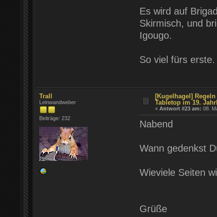
Es wird auf Brigad
Skirmisch, und br
Igougo.
So viel fürs erste.
Trall
[Kugelhagel] Regeln 
Tabletop im 19. Jahr
Leinwandweber
«
Antwort #23 am:
08. Ma
Beiträge: 232
Nabend
Wann gedenkst Du
Wieviele Seiten w
Grüße