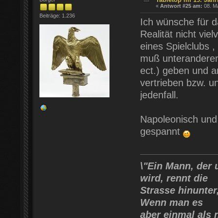
«
Antwort #25 am:
08. Ma
Beiträge: 1.236
Ich wünsche für das
Realität nicht vi
eines Spielclubs 
muß unteranderem
ect.) geben und 
vertrieben bzw. u
jedenfall.
Napoleonisch und 
gespannt
\"Ein Mann, der
wird, rennt die
Strasse hinunter
Wenn man es
aber einmal als 