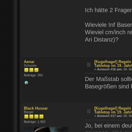
Ich hätte 2 Frage
Wieviele Inf Basen
Wieviel cm/inch r
Ari Distanz)?
Aenar
[Kugelhagel] Regeln 
Tabletop im 19. Jahr
Schuster
«
Antwort #16 am:
08. Ma
Beiträge: 393
Der Maßstab sollt
Basegrößen sind h
Black Hussar
[Kugelhagel] Regeln 
Tabletop im 19. Jahr
Bürger
«
Antwort #17 am:
08. Ma
Beiträge: 1.363
Jo, bei einem deu