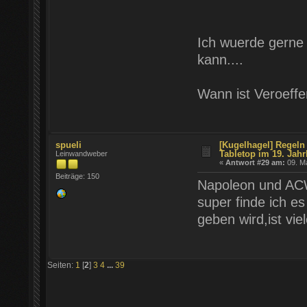
Ich wuerde gerne 
kann....
Wann ist Veroeffe
spueli
[Kugelhagel] Regeln 
Tabletop im 19. Jahr
Leinwandweber
«
Antwort #29 am:
09. Ma
Beiträge: 150
Napoleon und ACW 
super finde ich e
geben wird,ist vie
Seiten:
1
[
2
]
3
4
...
39