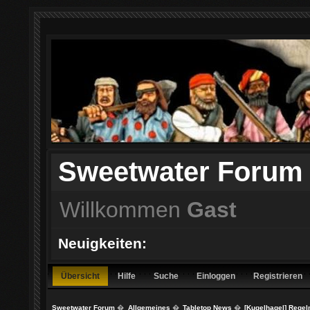
Sweetwater Forum
Willkommen
Gast
Neuigkeiten:
Übersicht
Hilfe
Suche
Einloggen
Registrieren
Sweetwater Forum
�
Allgemeines
�
Tabletop News
�
[Kugelhagel] Regeln