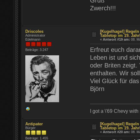
Gruß
Zwerch!!!
Driscoles
[Kugelhagel] Regeln 
Tabletop im 19. Jahr
Administrator
Edelmann
«
Antwort #19 am:
08. Ma
Erfreut euch dara
Beiträge: 3.247
Leben ist und sic
oder Briten zeigt. 
enthalten. Wir sol
Viel Glück für das
Björn
I got a \'69 Chevy with
Antipater
[Kugelhagel] Regeln 
Tabletop im 19. Jahr
Bürger
«
Antwort #20 am:
08. Ma
Beiträge: 1.455