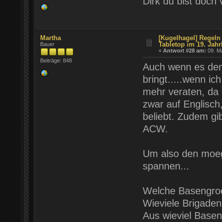
Dirk du bist doc
Martha
[Kugelhagel] Regeln 
Tabletop im 19. Jahr
Bauer
«
Antwort #28 am:
09. Ma
Beiträge: 848
Auch wenn es den 
bringt.....wenn i
mehr veraten, da 
zwar auf Englisch
beliebt. Zudem gi
ACW.
Um also den moegl
spannen...
Welche Basengroe
Wieviele Brigaden
Aus wieviel Basen