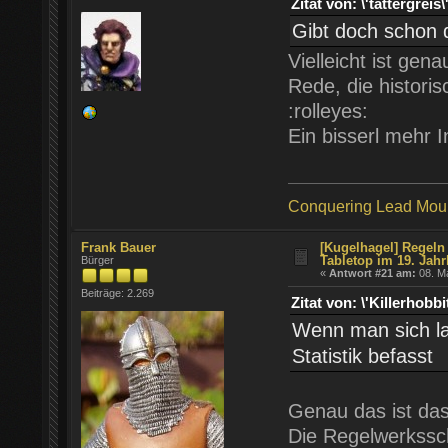
Zitat von: \'tattergr
Gibt doch schon d
Vielleicht ist gen
Rede, die histori
:rolleyes:
Ein bisserl mehr I
Conquering Lead Mou
Frank Bauer
[Kugelhagel] Regeln 
Tabletop im 19. Jahr
Bürger
«
Antwort #21 am:
08. Ma
Beiträge: 2.269
Zitat von: \'Killerho
Wenn man sich la
Statistik befasst
Genau das ist das
Die Regelwerkssch