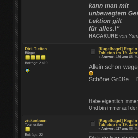
kann man mit
unbewegtem Geis
Lektion gilt
für alles.\"
HAGAKURE
von Yam
Dirk Tietten
[Kugelhagel] Regeln 
Tabletop im 19. Jahr
Bürger
«
Antwort #26 am:
08. Ma
Beiträge: 2.419
Allein schon weg
Schöne Grüße D
Habe eigentlich imme
Und bin immer auf der
zickenbeen
[Kugelhagel] Regeln 
Tabletop im 19. Jahr
Totengräber
«
Antwort #27 am:
08. Ma
Beiträge: 22