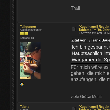
Trall
Tailgunner
[Kugelhagel] Regeln 
Tabletop im 19. Jahr
Kaufmannstochter
«
Antwort #24 am:
08. Ma
Beiträge: 81
Zitat von: \'Frank Ba
Ich bin gespannt 
Hauptsächlich int
Wargamer die Spra
Für mich wäre es
gehen, die mich e
anzufangen, die m
viele Grüße Moritz
Tabris
[Kugelhagel] Regeln 
Tabletop im 19. Jahr
Bürger