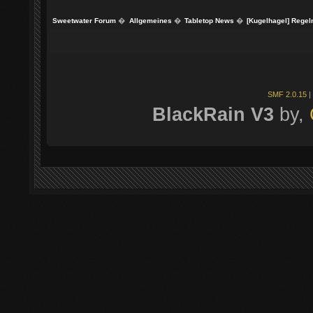
Sweetwater Forum
�
Allgemeines
�
Tabletop News
�
[Kugelhagel] Regeln
SMF 2.0.15
|
BlackRain V3
by,