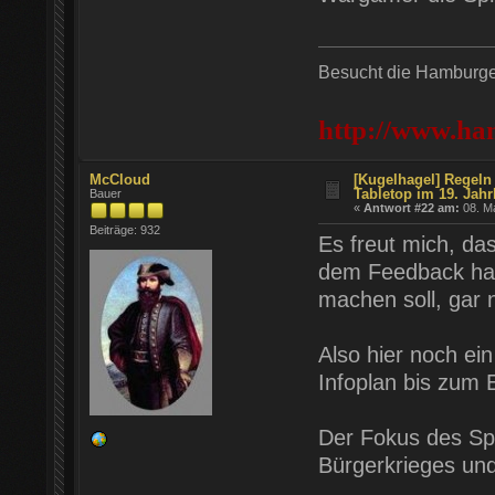
Besucht die Hamburger
http://www.ha
McCloud
[Kugelhagel] Regeln 
Tabletop im 19. Jahr
Bauer
«
Antwort #22 am:
08. Ma
Beiträge: 932
Es freut mich, da
dem Feedback hatte
machen soll, gar 
Also hier noch ei
Infoplan bis zum 
Der Fokus des Spi
Bürgerkrieges und