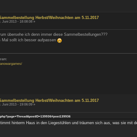
 Sammelbestellung Herbst/Weihnachten am 5.11.2017
. Juni 2013 - 18:08:08 »
rum übersehe ich denn immer diese Sammelbestellungen???
s Mal sollt ich besser aufpassen
gram:
pianowargames/
 Sammelbestellung Herbst/Weihnachten am 5.11.2017
. Juni 2013 - 19:06:09 »
ndex.php?page=Thread&postID=139936#post139936
timmt hinterm Haus in den Liegestühlen und träumen sich aus, was sie mit