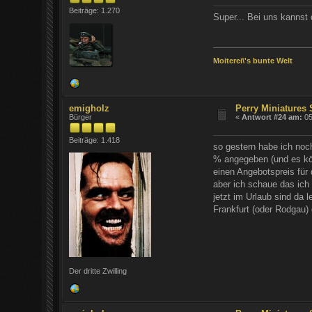
Beiträge: 1.270
Super... Bei uns kannst
Moiterei\'s bunte Welt
emigholz
Perry Miniatures
Bürger
«
Antwort #24 am:
05
Beiträge: 1.418
so gestern habe ich noch
% angegeben (und es kön
einen Angebotspreis für
aber ich schaue das ich
jetzt im Urlaub sind da
Frankfurt (oder Rodgau)
Der dritte Zwilling