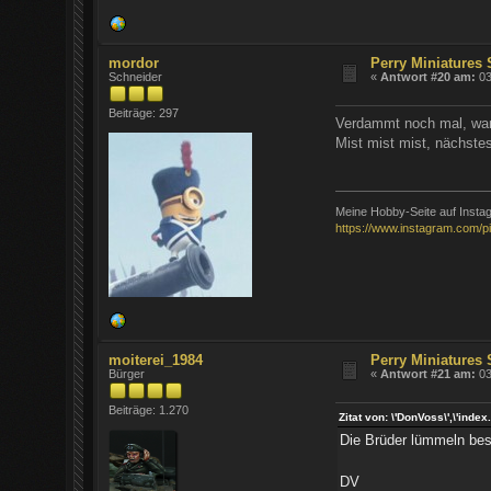
mordor
Perry Miniatures
Schneider
«
Antwort #20 am:
03
Beiträge: 297
Verdammt noch mal, wa
Mist mist mist, nächste
Meine Hobby-Seite auf Insta
https://www.instagram.com/
moiterei_1984
Perry Miniatures
Bürger
«
Antwort #21 am:
03
Beiträge: 1.270
Zitat von: \'DonVoss\',\'i
Die Brüder lümmeln bes
DV