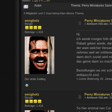
Seiten:
1
[
2
]
3
4
...
90
Autor
Thema: Perry Miniatures Sam
0 Mitglieder und 1 Gast betrachten dieses Thema.
emigholz
Perry Miniatures
Bürger
«
Antwort #15 am:
29
Beiträge: 1.418
Hi,
ich werde morgen früh d
Rabatt geben würde, dam
der ware welcher Versan
nehmen weil wir mittlerw
dann doch zuviel wird m
das gerne dann so mach
Bestellungen wo mir sch
enttäuscht sind.
«
Letzte Änderung: 01. Janu
Der dritte Zwilling
emigholz
Perry Miniatures
Bürger
«
Antwort #16 am:
30
Beiträge: 1.418
So hier erstmal nen Cut.