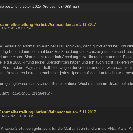
melbestellung 20.04.2025 (Gelesen 534988 mal)
 Sammelbestellung Herbst/Weihnachten am 5.11.2017
. Mai 2013 - 08:08:29 »
ie Bestellung erstmal an Alan per Mail schicken, dann guckt er drüber und gi
it gebe ich dann nochmal kurz Rückmeldung und schicke jeden seinen Betrag
d am meisten Sinn macht (oder halt Abholung bzw Übergabe in und um Frankf
eile die 1000,-Pfund locker überschritten haben und ich auch nicht riskieren w
it Vorstrecken. Paypal ist halt blöd wegen der Gebühren sonst wäre das nic
en. Ansonsten halte ich euch über jedes Update auf dem Laufenden was best
on gesagt wurde das sich der Besteller diese Woche schon im Urlaub befindet
ar 1970 - 01:00:00 von 1369808540
»
 Sammelbestellung Herbst/Weihnachten am 5.11.2017
. Mai 2013 - 11:18:01 »
 Knappe 3 Stunden gebraucht für die Mail an Alan (und um die PNs, Mails, Än