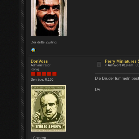
Der dritte Zwilling
DonVoss
Perry Miniatures
Administrator
«
Antwort #19 am:
03
König
Die Brüder lümmeln bes
Beiträge: 6.160
DV
Il Creativo