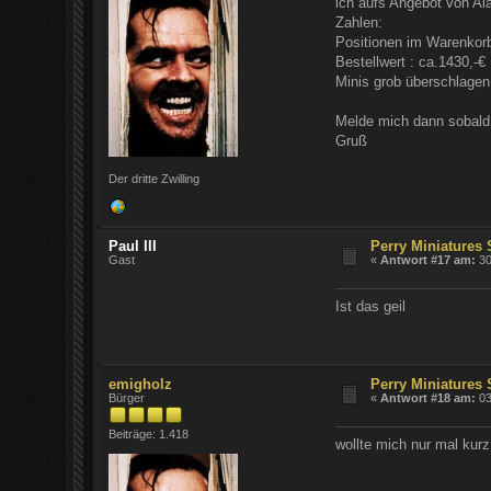
ich aufs Angebot von Al
Zahlen:
Positionen im Warenkorb
Bestellwert : ca.1430,-€
Minis grob überschlagen
Melde mich dann sobald 
Gruß
Der dritte Zwilling
Paul III
Perry Miniatures
Gast
«
Antwort #17 am:
30
Ist das geil
emigholz
Perry Miniatures
Bürger
«
Antwort #18 am:
03
Beiträge: 1.418
wollte mich nur mal kurz