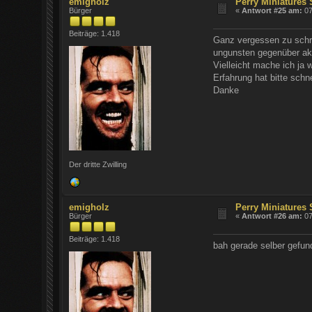
emigholz
Perry Miniatures
Bürger
«
Antwort #25 am:
07
Beiträge: 1.418
Ganz vergessen zu schre
ungunsten gegenüber akt
Vielleicht mache ich ja
Erfahrung hat bitte sch
Danke
Der dritte Zwilling
emigholz
Perry Miniatures
Bürger
«
Antwort #26 am:
07
Beiträge: 1.418
bah gerade selber gefu