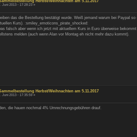
 Sammelbestellung Herbst/Weihnachten am 5.11.2017
. Juni 2013 - 17:28:23 »
iben das die Bestellung bestätigt wurde. Weiß jemand warum bei Paypal so 
uellen Kurs). :smiley_emoticons_pirate_shocked:
 was falsch aber wenn ich jetzt mit aktuellem Kurs in Euro überweise bekomm
nellstens melden (auch wenn Alan vor Montag eh nicht mehr dazu kommt).
 Sammelbestellung Herbst/Weihnachten am 5.11.2017
. Juni 2013 - 17:35:59 »
nden, die hauen nochmal 4% Umrechnungsgebühren drauf.