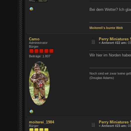
Bei dem Wetter? Ich gla
Moiterei\'s bunte Welt
Camo
Perry Miniatures
Administrator
«
Antwort #22 am:
03
Bürger
Wir hier im Norden hab
Beiträge: 1.807
Noch sind wir zwar keine gefä
(Douglas Adams)
moiterei_1984
Perry Miniatures
Bürger
«
Antwort #23 am:
03