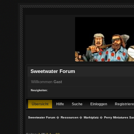
Sweetwater Forum
Willkommen
Gast
Neuigkeiten:
Übersicht
Hilfe
Suche
Einloggen
Registrier
Sweetwater Forum
�
Ressourcen
�
Marktplatz
�
Perry Miniatures S