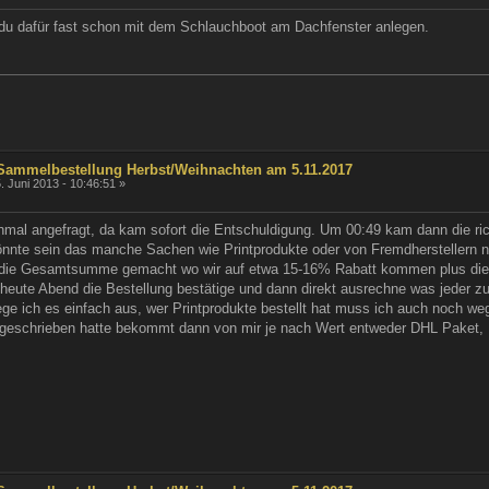
 du dafür fast schon mit dem Schlauchboot am Dachfenster anlegen.
 Sammelbestellung Herbst/Weihnachten am 5.11.2017
. Juni 2013 - 10:46:51 »
mal angefragt, da kam sofort die Entschuldigung. Um 00:49 kam dann die richt
nte sein das manche Sachen wie Printprodukte oder von Fremdherstellern ni
 die Gesamtsumme gemacht wo wir auf etwa 15-16% Rabatt kommen plus die 1
 heute Abend die Bestellung bestätige und dann direkt ausrechne was jeder zu
 lege ich es einfach aus, wer Printprodukte bestellt hat muss ich auch noch
 geschrieben hatte bekommt dann von mir je nach Wert entweder DHL Paket,