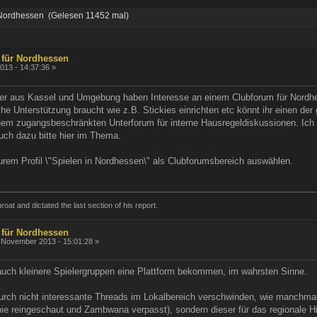
Nordhessen (Gelesen 11452 mal)
 für Nordhessen
13 - 14:37:36 »
er aus Kassel und Umgebung haben Interesse an einem Clubforum für Nordhess
lche Unterstützung braucht wie z.B. Stickies einrichten etc könnt ihr einen 
m zugangsbeschränkten Unterforum für interne Hausregeldiskussionen. Ich k
uch dazu bitte hier im Thema.
urem Profil \"Spielen in Nordhessen\" als Clubforumsbereich auswählen.
roat and dictated the last section of his report.
 für Nordhessen
 November 2013 - 15:01:28 »
 auch kleinere Spielergruppen eine Plattform bekommen, im wahrsten Sinne.
durch nicht interessante Threads im Lokalbereich verschwinden, wie manchma
 nie reingeschaut und Zambwana verpasst), sondern dieser für das regionale 