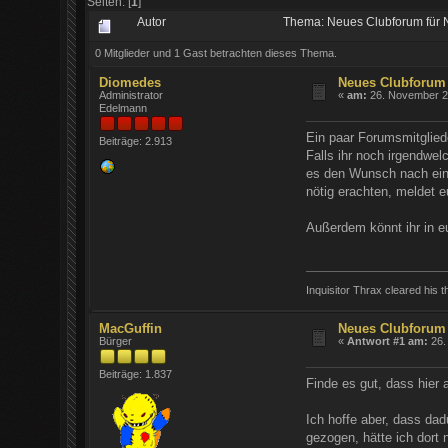
Seiten: [
1
]
Autor
Thema: Neues Clubforum für 
0 Mitglieder und 1 Gast betrachten dieses Thema.
Diomedes
Neues Clubforum
Administrator
«
am:
26. November 20
Edelmann
Ein paar Forumsmitglied
Beiträge: 2.913
Falls ihr noch irgendwe
es den Wunsch nach eine
nötig erachten, meldet e
Außerdem könnt ihr in e
Inquisitor Thrax cleared his th
MacGuffin
Neues Clubforum
Bürger
«
Antwort #1 am:
26.
Beiträge: 1.837
Finde es gut, dass hier
Ich hoffe aber, dass da
gezogen, hätte ich dort