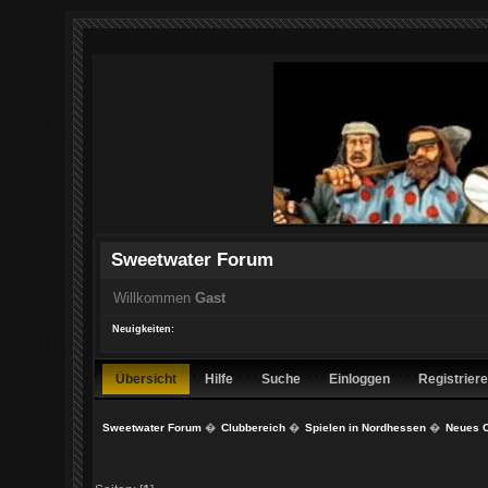
Sweetwater Forum
Willkommen
Gast
Neuigkeiten:
Übersicht
Hilfe
Suche
Einloggen
Registrier
Sweetwater Forum
�
Clubbereich
�
Spielen in Nordhessen
�
Neues C