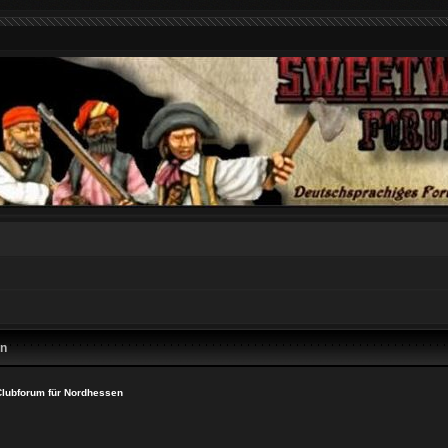
en
lubforum für Nordhessen