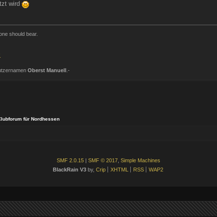
tzt wird
one should bear.
.
Nutzernamen
Oberst Manuell
.-
lubforum für Nordhessen
SMF 2.0.15
|
SMF © 2017
,
Simple Machines
BlackRain V3
by,
Crip
XHTML
RSS
WAP2