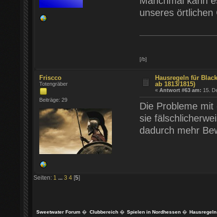
Manchmal kann es 
unseres örtlichen
[/b]
Friscco
Hausregeln für Blac
ab 1813/1815)
Totengräber
«
Antwort #63 am:
15. D
Beiträge: 29
Die Probleme mit 
sie fälschlicherw
dadurch mehr Bew
Seiten:
1
...
3
4
[
5
]
Sweetwater Forum
�
Clubbereich
�
Spielen in Nordhessen
�
Hausregeln