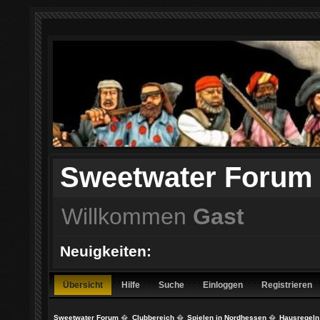
Sweetwater Forum
Willkommen
Gast
Neuigkeiten:
Übersicht
Hilfe
Suche
Einloggen
Registrieren
Sweetwater Forum
�
Clubbereich
�
Spielen in Nordhessen
�
Hausregeln