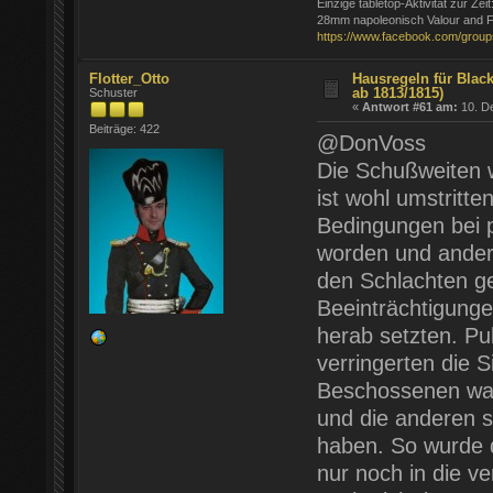
Einzige tabletop-Aktivität zur Zeit
28mm napoleonisch Valour and F
https://www.facebook.com/group
Flotter_Otto
Hausregeln für Blac
ab 1813/1815)
Schuster
«
Antwort #61 am:
10. D
Beiträge: 422
@DonVoss
Die Schußweiten 
ist wohl umstritt
Bedingungen bei
worden und andere
den Schlachten g
Beeinträchtigungen
herab setzten. Pu
verringerten die S
Beschossenen war
und die anderen s
haben. So wurde 
nur noch in die v