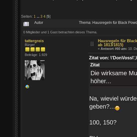
Seiten:
1
...
3
4
[
5
]
Autor
Thema: Hausregeln für Black Pow
0 Mitglieder und 1 Gast betrachten dieses Thema.
tattergreis
Hausregeln für Blac
ab 1813/1815)
Bürger
«
Antwort #60 am:
10. D
Beiträge: 1.929
Zitat von: \'DonVoss
Zitat
Die wirksame Mus
höher...
Na, wieviel würd
geben?...
100, 150?