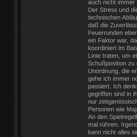
auch nicht immer i
Der Stress und di
technischen Abläu
daß die Zuverläs
Feuerrunden ebenf
ein Faktor war, d
koordiniert im Ba
Linie traten, um 
Schußposition zu 
Unordnung, die er
gehe ich immer no
passiert. Ich den
gegriffen sind in 
nur zeitgenössisc
Personen wie Majo
An den Spielregelf
mal rühren. Irg
kann nicht alles 