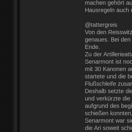
machen gehört auc
Hausregeln auch n
@tattergreis
Von den Reisswitz
genaues. Bei den 
Ende.
Zu der Artillerie
Senarmont ist noch
mit 30 Kanonen au
startete und die 
Flußschleife zus
Deshalb setzte die 
und verkürzte di
aufgrund des beg
schießen konnten,
Senarmont war sic
die Ari soweit sch