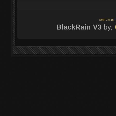
SMF 2.0.15
|
BlackRain V3
by,