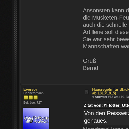
Ansonsten kann die
die Musketen-Feue
auch die schnelle
Artillerie soll d
Sie war sehr bewegl
Mannschaften ware
Gruß
Bernd
Eversor
Hausregeln für Blac
ab 1813/1815)
Fischersmann
«
Antwort #62 am:
10. D
Beiträge: 727
Zitat von: \'Flotter_
Von den Reisswitz
genaues.