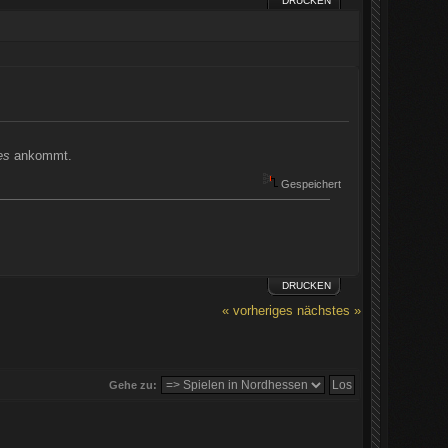
DRUCKEN
es
ankommt.
Gespeichert
DRUCKEN
« vorheriges
nächstes »
Gehe zu: