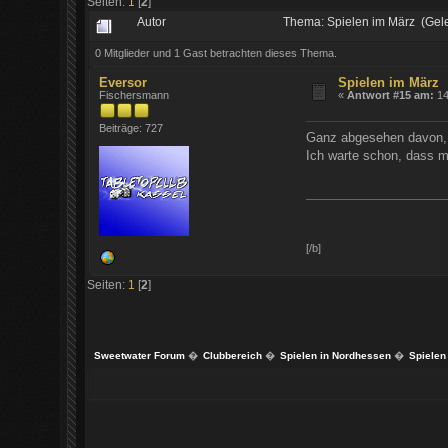
Seiten:
1
[
2
]
Autor
Thema: Spielen im März (Gel
0 Mitglieder und 1 Gast betrachten dieses Thema.
Eversor
Spielen im März
Fischersmann
«
Antwort #15 am:
14
Beiträge: 727
Ganz abgesehen davon,
Ich warte schon, dass m
[/b]
Seiten:
1
[
2
]
Sweetwater Forum
�
Clubbereich
�
Spielen in Nordhessen
�
Spielen