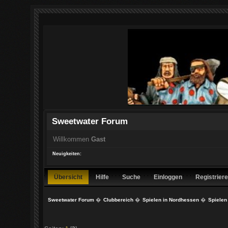
Sweetwater Forum
Willkommen
Gast
Neuigkeiten:
Übersicht
Hilfe
Suche
Einloggen
Registrier
Sweetwater Forum
�
Clubbereich
�
Spielen in Nordhessen
�
Spielen