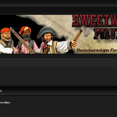
en
 im März