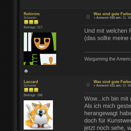
Rohirrim
Was sind gute Farb
Schuster
«
Antwort #20 am:
31. Mä
Beiträge: 317
Und mit welchen 
(das sollte meine 
Wargaming the Americ
Lazzard
Was sind gute Farb
Schuster
«
Antwort #21 am:
31. Mä
Beiträge: 398
Wow...ich bin mit
Als ich mich gest
herangewagt habe
doch für Kunstwe
jetzt noch sehe, w