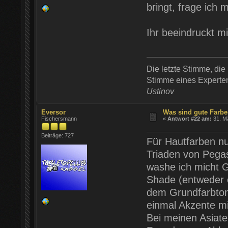
bringt, frage ich 
Ihr beeindruckt mi
Die letzte Stimme, die 
Stimme eines Experten 
Ustinov
Eversor
Was sind gute Farb
Fischersmann
«
Antwort #22 am:
31. Mä
Beiträge: 727
Für Hautfarben nu
Triaden von Pega
washe ich micht
Shade (entweder o
dem Grundfarbton 
einmal Akzente mi
Bei meinen Asiate