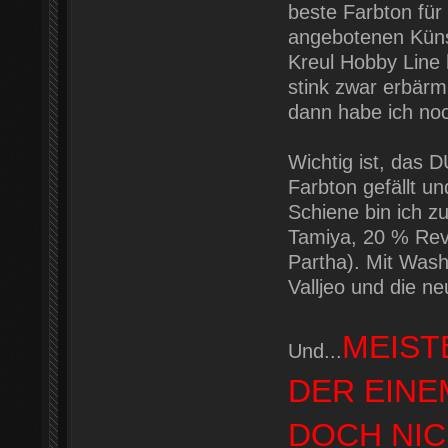
beste Farbton für
angebotenen Künst
Kreul Hobby Line
stink zwar erbärm
dann habe ich noc
Wichtig ist, das 
Farbton gefällt un
Schiene bin ich z
Tamiya, 20 % Rev
Partha). Mit Washe
Valljeo und die n
MEIST
Und...
DER EINE
DOCH NIC