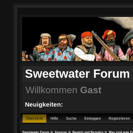
Sweetwater Forum
Willkommen
Gast
Neuigkeiten:
Übersicht
Hilfe
Suche
Einloggen
Registrieren
Sweetwater Forum
�
Kaserne
�
Basteln und Bemalen
�
Was sind gute F