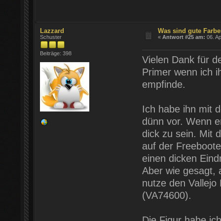
Lazzard
Was sind gute Farb
Schuster
«
Antwort #25 am:
06. Ap
Beiträge: 398
Vielen Dank für de
Primer wenn ich i
empfinde.
Ich habe ihn mit 
dünn vor. Wenn er
dick zu sein. Mit 
auf der Freeboote
einen dicken Eind
Aber wie gesagt, 
nutze den Vallejo
(VA74600).
Die Figur habe ich