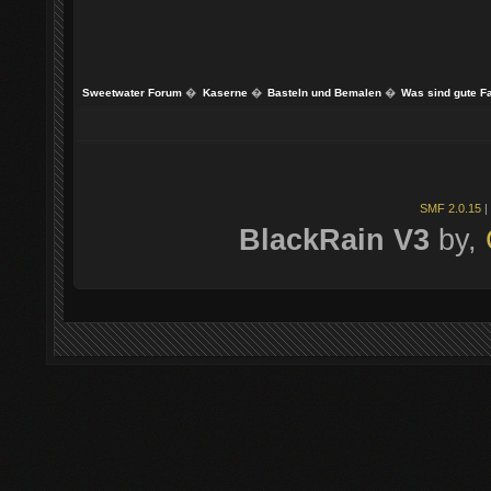
Sweetwater Forum
�
Kaserne
�
Basteln und Bemalen
�
Was sind gute F
SMF 2.0.15
|
BlackRain V3
by,