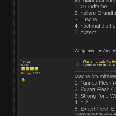
Ich halte das imm
1. Grundfarbe
2. hellere Grundf
3. Tusche
4. nochmal die he
5. Akzent
Wargaming the Americ
Tellus
Was sind gute Farb
Bürger
«
Antwort #19 am:
31. Mä
Beiträge: 1.572
Mache ich mittler
1. Tanned Flesh (
2. Expert Flesh C
3. Strong Tone W
4. = 2.
5. Expert Flesh E
«
Letzte Änderung: 01. Januar 1