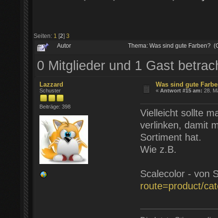
Seiten:
1
[
2
]
3
Autor
Thema: Was sind gute Farben? (
0 Mitglieder und 1 Gast betra
Lazzard
Was sind gute Farb
Schuster
«
Antwort #15 am:
28. Mä
Beiträge: 398
Vielleicht sollte 
verlinken, damit 
Sortiment hat.
Wie z.B.
Scalecolor - von 
route=product/ca