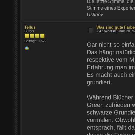
Die letzte Stimme, die 
Stimme eines Experten 
Ustinov
Tellus
Was sind gute Farb
Bürger
«
Antwort #16 am:
28. Mä
Beiträge: 1.572
Gar nicht so einf
Das hängt natürli
respektive vom Ma
Erfahrung man im
Es macht auch ei
grundiert.
Während Blücher 
Green zufrieden w
schwarze Grundie
vormalen. Obwohl
entsprach, fällt da