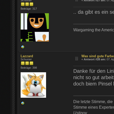
Schuster
«
Antwort #27 am:
07. Ap
Beiträge: 317
.. da gibt es ein 
Wargaming the Americ
Lazzard
Was sind gute Farb
Schuster
«
Antwort #28 am:
07. Ap
Beiträge: 398
Danke für den Link
nicht so gut arbe
doch biem Pinsel 
Die letzte Stimme, die 
Stimme eines Experten 
Ustinov