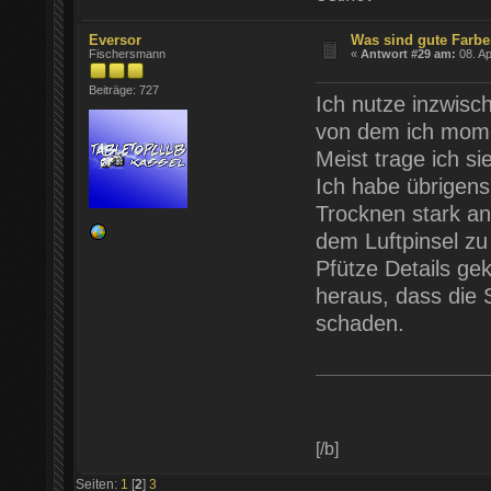
Eversor
Was sind gute Farb
Fischersmann
«
Antwort #29 am:
08. Ap
Beiträge: 727
Ich nutze inzwisch
von dem ich mome
Meist trage ich si
Ich habe übrigens
Trocknen stark an
dem Luftpinsel zu
Pfütze Details gek
heraus, dass die 
schaden.
[/b]
Seiten:
1
[
2
]
3