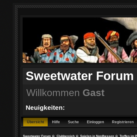
Sweetwater Forum
Willkommen
Gast
Neuigkeiten:
Übersicht
Hilfe
Suche
Einloggen
Registrieren
Sweetwater Forum
�
Clubbereich
�
Spielen in Nordhessen
�
Treffen im 