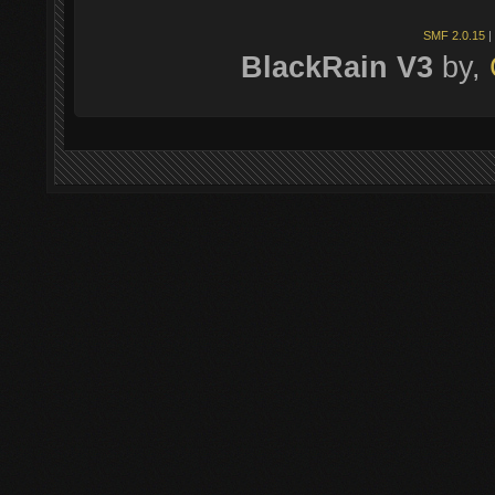
SMF 2.0.15
|
BlackRain V3
by,