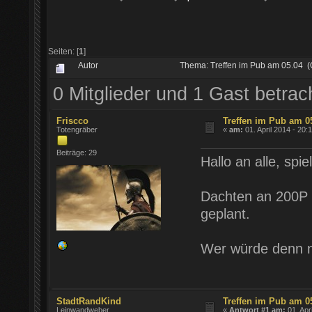
Seiten: [
1
]
Autor
Thema: Treffen im Pub am 05.04 
0 Mitglieder und 1 Gast betra
Friscco
Treffen im Pub am 0
Totengräber
«
am:
01. April 2014 - 20:
Beiträge: 29
Hallo an alle, sp
Dachten an 200P pr
geplant.
Wer würde denn n
StadtRandKind
Treffen im Pub am 0
Leinwandweber
«
Antwort #1 am:
01. Apr