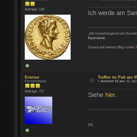
Beiträge: 238
Ich werde am Sam
„
Die Gewehrkugel ist ein Dummkop
Rymnikski
Schaut auf meinem Blog vorbei:
Eversor
Treffen im Pub am 0
Fischersmann
«
Antwort #2 am:
02. Apr
Beiträge: 727
Siehe
hier
.
[/b]