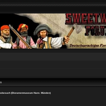
en
sbesuch (Dioramenmuseum Hann. Münden)