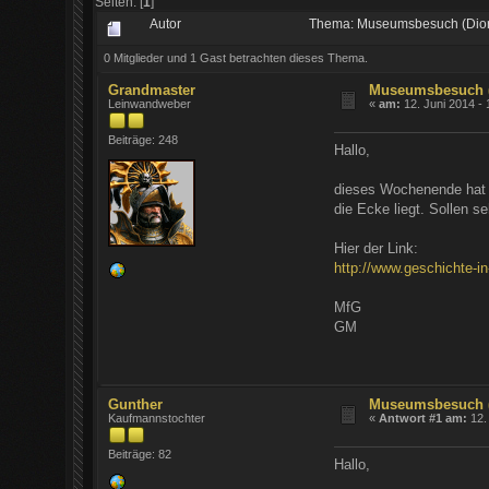
Seiten: [
1
]
Autor
Thema: Museumsbesuch (Dio
0 Mitglieder und 1 Gast betrachten dieses Thema.
Grandmaster
Museumsbesuch 
Leinwandweber
«
am:
12. Juni 2014 - 
Beiträge: 248
Hallo,
dieses Wochenende hat 
die Ecke liegt. Sollen 
Hier der Link:
http://www.geschichte-in
MfG
GM
Gunther
Museumsbesuch 
Kaufmannstochter
«
Antwort #1 am:
12.
Beiträge: 82
Hallo,