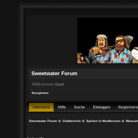
Sweetwater Forum
Willkommen
Gast
Neuigkeiten:
Übersicht
Hilfe
Suche
Einloggen
Registrier
Sweetwater Forum
�
Clubbereich
�
Spielen in Nordhessen
�
Museum