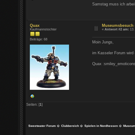
Samstag muss ich arbeit
Quax
Museumsbesuch 
Kaufmannstochter
«
Antwort #2 am:
13.
Beiträge: 68
Moin Jungs,
im Kasseler Forum wird 
Quax :smiley_emoticons
Seiten: [
1
]
Sweetwater Forum
�
Clubbereich
�
Spielen in Nordhessen
�
Museum