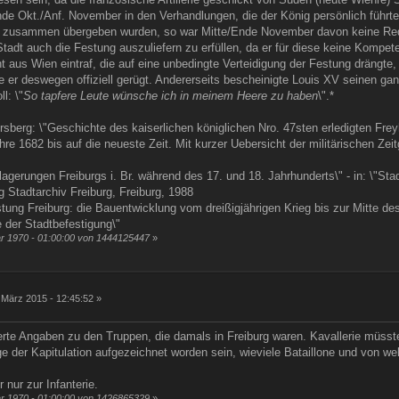
e Okt./Anf. November in den Verhandlungen, die der König persönlich führte,
 zusammen übergeben wurden, so war Mitte/Ende November davon keine Re
tadt auch die Festung auszuliefern zu erfüllen, da er für diese keine Kompet
t aus Wien eintraf, die auf eine unbedingte Verteidigung der Festung drängte,
de er deswegen offiziell gerügt. Andererseits bescheinigte Louis XV seinen g
l: \"
So tapfere Leute wünsche ich in meinem Heere zu haben
\".*
ersberg: \"Geschichte des kaiserlichen königlichen Nro. 47sten erledigten Freyh
re 1682 bis auf die neueste Zeit. Mit kurzer Uebersicht der militärischen Ze
elagerungen Freiburgs i. Br. während des 17. und 18. Jahrhunderts\" - in: \"St
g Stadtarchiv Freiburg, Freiburg, 1988
estung Freiburg: die Bauentwicklung vom dreißigjährigen Krieg bis zur Mitte des
 der Stadtbefestigung\"
ar 1970 - 01:00:00 von 1444125447
»
 März 2015 - 12:45:52 »
lierte Angaben zu den Truppen, die damals in Freiburg waren. Kavallerie müss
ge der Kapitulation aufgezeichnet worden sein, wieviele Bataillone und von 
 nur zur Infanterie.
ar 1970 - 01:00:00 von 1426865329
»