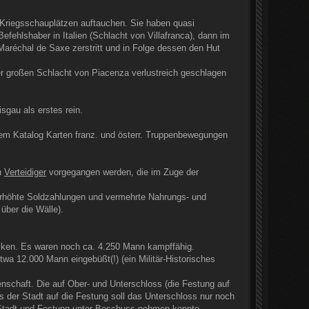
Kriegsschauplätzen auftauchen. Sie haben quasi
ehlshaber in Italien (Schlacht von Villafranca), dann im
Maréchal de Saxe zerstritt und in Folge dessen den Hut
 der großen Schlacht von Piacenza verlustreich geschlagen
gau als erstes rein.
em Katalog Karten franz. und österr. Truppenbewegungen
n
Verteidiger
vorgegangen werden, die im Zuge der
 erhöhte Soldzahlungen und vermehrte Nahrungs- und
 über die Wälle).
ken. Es waren noch ca. 4.250 Mann kampffähig.
wa 12.000 Mann eingebüßt(!) (ein Militär-Historisches
nschaft. Die auf Ober- und Unterschloss (die Festung auf
 der Stadt auf die Festung soll das Unterschloss nur noch
) Stadt und Festung unter Beschuss nehmen konnte.