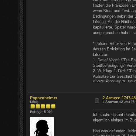
Hatten die Franzosen End
wenn Stadt und Festung
Bedingungen nebst der S
Lösung. Als die Nachrich
kapitulierte. Später wur
ausgesprochen haben sol
* Johann Ritter von Ritt
dessen Errichtung im Jah
Literatur:
1. Detlef Vogel: \"Die B
Stadtbefestigung\" Verla
2. W. Klug/ J. Diel: \"F
Aufsätze zur Geschichte
«
Letzte Änderung: 01. Janu
Pappenheimer
2 Armeen 1743-48
König
«
Antwort #2 am:
18.
Beiträge: 5.079
Ich suche derzeit detai
eigentlich einiges im Zu
Hab was gefunden, leider
«
Letzte Änderung: 01. Janu