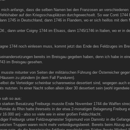
r mich anfangs, dass die selben Namen bei den Franzosen an verschiedenen 
fehlshaber auf den Kriegsschauplätzen durchgewechselt. So war Conti 1744 Bef
dann 1745 in Deutschland, dann 1746 in Flandern, wo er sich heillos mit dem 
 Dtl., dann unter Coigny 1744 im Elsass, dann 1745/1746 in Italien, wo er in
agne 1744 noch einlesen muss, kommt jetzt das Ende des Feldzuges im Breis
einandersetzungen bereits im Breisgau gegeben haben, denn ich habe in ein
43 im Breisgau gesehen.
 musste mitunter von Seiten der militärischen Führung der Österreicher gege
Häusern zu plündern (in dem Fall Panduren).
selbst die Verteidiger scheinbar scharenweise desertiert sind, wogegen auch
 nutzten. In einer Nacht sollen allein über 30 desertiert sein (wohl irgendwie
 sah so aus:
n starken Besatzung Freiburgs musste Ende November 1744 die Waffen strec
rmée du Rhin hatte ihrerseits in der etwa 2-monatigen Belagerung Freiburg et
r 16.000 an) - also so viele wie in einer großen Feldschlacht.
idiger Freiburgs unter Feldzeugmeister Sigismund von Damnitz in die Gefange
etzten Truppen waren nicht mehr verteidigungsbereit. Bereits beim Abzug aus
en sein, da die französische Artillerie geschickt von Süden (heute Wiehre