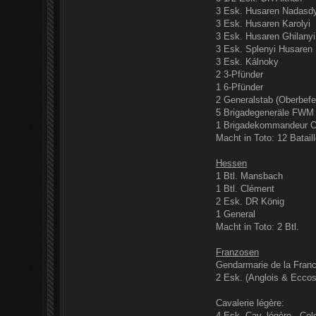
3 Esk. Husaren Nadasd
3 Esk. Husaren Karolyi
3 Esk. Husaren Ghilanyi
3 Esk. Splenyi Husaren
3 Esk. Kálnoky
2 3-Pfünder
1 6-Pfünder
2 Generalstab (Oberbefe
5 Brigadegeneräle FWM
1 Brigadekommandeur O
Macht in Toto: 12 Batail
Hessen
1 Btl. Mansbach
1 Btl. Clément
2 Esk. DR König
1 General
Macht in Toto: 2 Btl.
Franzosen
Gendarmarie de la Fran
2 Esk. (Anglois & Eccos
Cavalerie légère:
4 Esk. Cav. légère - Col