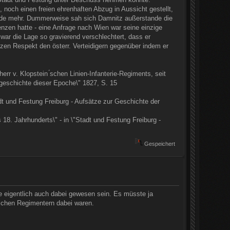
 noch einen freien ehrenhaften Abzug in Aussicht gestellt,
de mehr. Dummerweise sah sich Damnitz außerstande die
enzen hatte - eine Anfrage nach Wien war seine einzige
 war die Lage so gravierend verschlechtert, dass er
anzen Respekt den österr. Verteidigern gegenüber indem er
err v. Klopstein ́schen Linien-Infanterie-Regiments, seit
itgeschichte dieser Epoche\" 1827, S. 15
adt und Festung Freiburg - Aufsätze zur Geschichte der
 18. Jahrhunderts\" - in \"Stadt und Festung Freiburg -
Gespeichert
te eigentlich auch dabei gewesen sein. Es müsste ja
welchen Regimentern dabei waren.