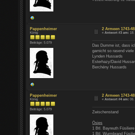
Pappenheimer
2 Armeen 1743-48
König
«
Antwort #3 am:
18.
Beiträge: 5.079
Das Dumme ist, dass ich
garnicht so rasend viele
Lynden Hussards
Esterhazy/David Hussa
Berchény Hussards
Pappenheimer
2 Armeen 1743-48
König
«
Antwort #4 am:
06.
Beiträge: 5.079
Zwischenstand
Ösies
1 Btl. Bayreuth Füsilier
1 Btl. Wurmbrand Füsili