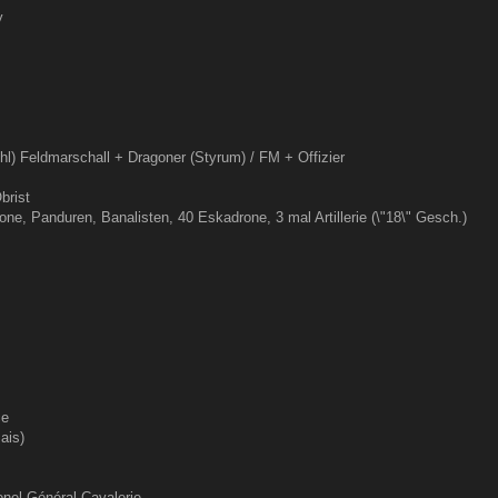
y
hl) Feldmarschall + Dragoner (Styrum) / FM + Offizier
brist
lone, Panduren, Banalisten, 40 Eskadrone, 3 mal Artillerie (\"18\" Gesch.)
ce
ais)
onel Général Cavalerie