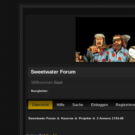
Sweetwater Forum
Willkommen
Gast
Neuigkeiten:
Übersicht
Hilfe
Suche
Einloggen
Registrier
Sweetwater Forum
�
Kaserne
�
Projekte
�
2 Armeen 1743-48