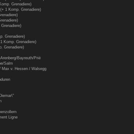
1 Komp. Grenadiere)
e (+ 1 Komp. Grenadiere)
renadiere)
Grenadiere)
. Grenadiere)
p. Grenadiere)
 1 Komp. Grenadiere)
p. Grenadiere)
 Arenberg/Bayreuth/Prié
ne/Salm
li/ Max v. Hessen / Walsegg
nduren
Diemar\"
n
henzollern
ment Ligne