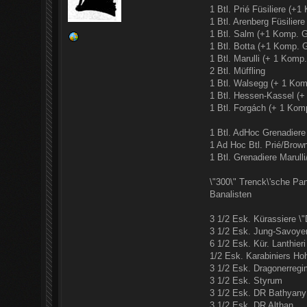
1 Btl. Prié Füsiliere (+
1 Btl. Arenberg Füsilier
1 Btl. Salm (+1 Komp. G
1 Btl. Botta (+1 Komp. 
1 Btl. Marulli (+ 1 Komp
2 Btl. Müffling
1 Btl. Walsegg (+ 1 Kom
1 Btl. Hessen-Kassel (+
1 Btl. Forgách (+ 1 Kom
1 Btl. AdHoc Grenadiere
1 Ad Hoc Btl. Prié/Brow
1 Btl. Grenadiere Marul
\"300\" Trenck\'sche Pa
Banalisten
3 1/2 Esk. Kürassiere \"
3 1/2 Esk. Jung-Savoye
6 1/2 Esk. Kür. Lanthieri
1/2 Esk. Karabiniers Ho
3 1/2 Esk. Dragonerregi
3 1/2 Esk. Styrum
3 1/2 Esk. DR Bathyany
3 1/2 Esk. DR Althan