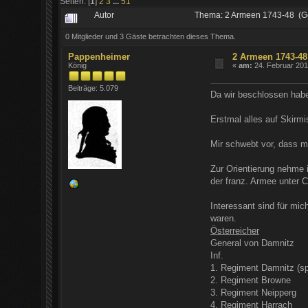
Seiten: [
1
]
2
3
...
51
Autor
Thema: 2 Armeen 1743-48 (G
0 Mitglieder und 3 Gäste betrachten dieses Thema.
Pappenheimer
2 Armeen 1743-48
König
«
am:
24. Februar 201
Beiträge: 5.079
Da wir beschlossen habe
Erstmal alles auf Skirm
Mir schwebt vor, dass m
Zur Orientierung nehme 
der franz. Armee unter 
Interessant sind für mic
waren.
Österreicher
General von Damnitz
Inf.
1. Regiment Damnitz (sp
2. Regiment Browne
3. Regiment Neipperg
4. Regiment Harrach