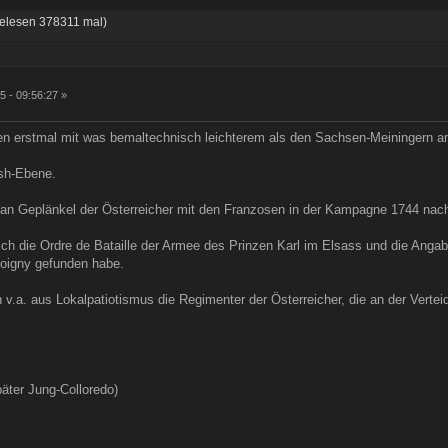
elesen 378311 mal)
5 - 09:56:27 »
n erstmal mit was bemaltechnisch leichterem als den Sachsen-Meiningern anzu
ish-Ebene.
an Geplänkel der Österreicher mit den Franzosen in der Kampagne 1744 nach
ich die Ordre de Bataille der Armee des Prinzen Karl im Elsass und die An
Coigny gefunden habe.
h v.a. aus Lokalpatiotismus die Regimenter der Österreicher, die an der Verte
äter Jung-Colloredo)