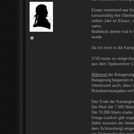
Etwas verwirrend war fü
turnusmäßig ihre Oberbe
selben Jahr im Elsass, 
nahm.
Maillebois diente mal in
wurde.
Da ich mich in die Kamp
1743 muss es einige Aus
aus dem Spätsommer 17
Während
der Belagerung
Belagerung begannen in 
Interessant auch, dass 
Brandweinausgaben nichts
Das Ende der Kampagne
Der Rest der 7.000 Man
Die 70.000 Mann starke A
Kriegs-Lexikon gibt soga
Dafür mussten die Verte
dem Schlossberg) einges
ein Trümmerhaufen gewes