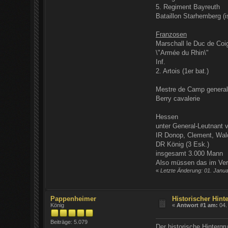
5. Regiment Bayreuth
Bataillon Starhemberg (i
Franzosen
Marschall le Duc de Coig
\"Armée du Rhin\"
Inf.
2. Artois (1er bat.)
Mestre de Camp general
Berry cavalerie
Hessen
unter General-Leutnant 
IR Donop, Clement, Wald
DR König (3 Esk.)
insgesamt 3.000 Mann
Also müssen das im Vergl
«
Letzte Änderung: 01. Janu
Pappenheimer
Historischer Hint
König
«
Antwort #1 am:
04.
Beiträge: 5.079
Der historische Hintergr