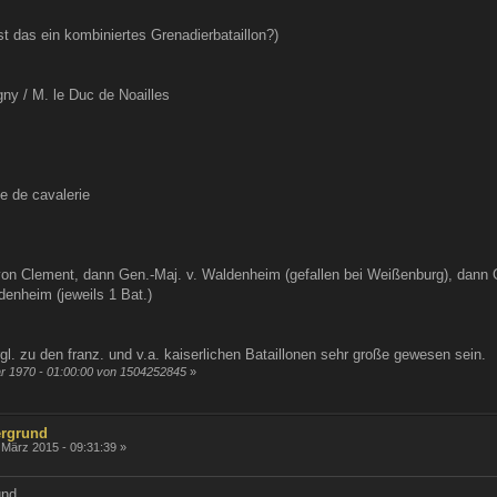
st das ein kombiniertes Grenadierbataillon?)
ny / M. le Duc de Noailles
e de cavalerie
von Clement, dann Gen.-Maj. v. Waldenheim (gefallen bei Weißenburg), dan
enheim (jeweils 1 Bat.)
. zu den franz. und v.a. kaiserlichen Bataillonen sehr große gewesen sein.
ar 1970 - 01:00:00 von 1504252845
»
ergrund
 März 2015 - 09:31:39 »
und.