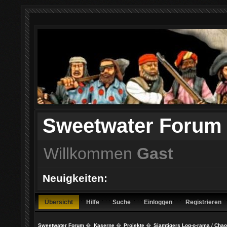
Sweetwater Forum
Willkommen
Gast
Neuigkeiten:
Übersicht
Hilfe
Suche
Einloggen
Registrieren
Sweetwater Forum
�
Kaserne
�
Projekte
�
Siamtigers Log-o-rama / Cha