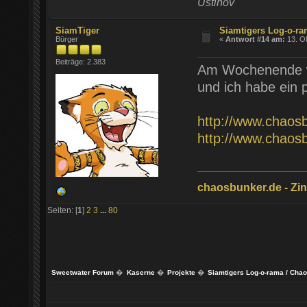
Ustinov
SiamTiger
Siamtigers Log-o-r
Bürger
«
Antwort #14 am:
13. Ok
Beiträge: 2.383
Am Wochenende wa
und ich habe ein 
http://www.chaos
http://www.chaos
chaosbunker.de - Zinn
Seiten: [
1
]
2
3
...
80
Sweetwater Forum
�
Kaserne
�
Projekte
�
Siamtigers Log-o-rama / Cha