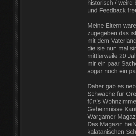
historisch / weird
und Feedback freu
Meine Eltern ware
zugegeben das ist
mit dem Vaterlan
die sie nun mal s
mittlerweile 20 J
mir ein paar Sach
sogar noch ein pa
Daher gab es nebe
Schwäche für Ore
für\'s Wohnzimmer
Geheimnisse Kanta
Wargamer Magazin
Das Magazin hei
kalatanischen Sch