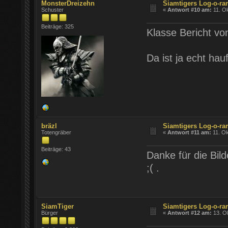
MonsterDreizehn
Siamtigers Log-o-r
Schuster
«
Antwort #10 am:
11. Ok
Beiträge: 325
Klasse Bericht vo
Da ist ja echt hau
bräzl
Siamtigers Log-o-r
Totengräber
«
Antwort #11 am:
11. Ok
Beiträge: 43
Danke für die Bild
;( .
SiamTiger
Siamtigers Log-o-r
Bürger
«
Antwort #12 am:
13. Ok