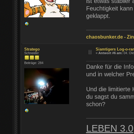
ist etwas stabiler
Feuchtigkeit kann 
geklappt.
chaosbunker.de - Zinn
Stratego
Siamtigers Log-o-r
Schneider
«
Antwort #6 am:
04. Okt
Beiträge: 284
Danke für die Inf
und in welcher Pr
Und die limitierte
du sagst du sammel
schon?
LEBEN 3.0