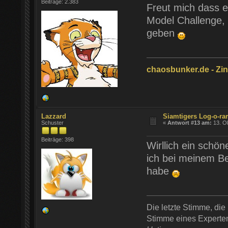
Beiträge: 2.383
Freut mich dass e
Model Challenge, 
geben
chaosbunker.de - Zinn
Lazzard
Siamtigers Log-o-r
Schuster
«
Antwort #13 am:
13. Ok
Beiträge: 398
Wirllich ein schön
ich bei meinem Be
habe
Die letzte Stimme, die 
Stimme eines Experten 