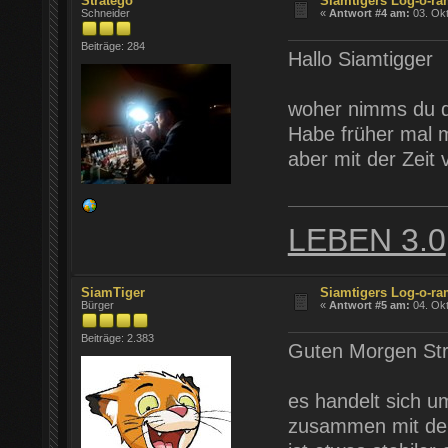
Stratego
Siamtigers Log-o-r
Schneider
«
Antwort #4 am:
03. Okt
Beiträge: 284
Hallo Siamtigger
woher nimms du d
Habe früher mal m
aber mit der Zeit
LEBEN 3.0
SiamTiger
Siamtigers Log-o-r
Bürger
«
Antwort #5 am:
04. Okt
Beiträge: 2.383
Guten Morgen Str
es handelt sich 
zusammen mit dem