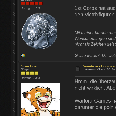
1st Corps hat auc
Beiträge: 3.739
den Victrixfiguren.
Mit meiner brandneue
Wortschöpfungen sind t
nicht als Zeichen geist
Graue Maus A.D. - Jetz
SiamTiger
Siamtigers Log-o-r
Bürger
«
Antwort #2 am:
28. Sep
Beiträge: 2.383
Hmm, die überzeug
nicht wirklich. A
Warlord Games ha
darunter die poln