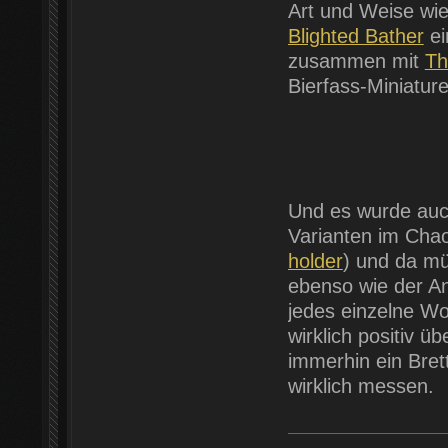
Art und Weise wie
Blighted Bather
ei
zusammen mit
Th
Bierfass-Miniatur
Und es wurde auch
Varianten im Cha
holder
) und da mü
ebenso wie der An
jedes einzelne Wo
wirklich positiv üb
immerhin ein Bret
wirklich messen.