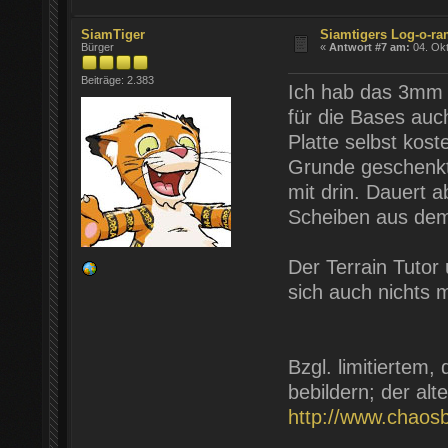
SiamTiger
Siamtigers Log-o-r
Bürger
«
Antwort #7 am:
04. Okt
Beiträge: 2.383
Ich hab das 3mm 
für die Bases auc
Platte selbst kos
Grunde geschenkt
mit drin. Dauert a
Scheiben aus dem
Der Terrain Tutor
sich auch nichts 
Bzgl. limitiertem,
bebildern; der alte
http://www.chaos