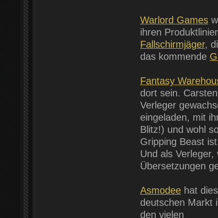
Warlord Games
wi
ihren Produktlini
Fallschirmjäger
, d
das kommende
G
Fantasy Warehou
dort sein. Carste
Verleger gewachse
eingeladen, mit i
Blitz!) und wohl 
Gripping Beast ist
Und als Verleger,
Übersetzungen g
Asmodee
hat dies
deutschen Markt i
den vielen