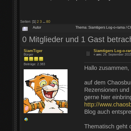
Seiten: [
1
]
2
3
...
80
Autor
Thema: Siamtigers Log-o-rama / 
0 Mitglieder und 1 Gast betra
SiamTiger
Siamtigers Log-o-r
Bürger
«
am:
26. September 2015
Beiträge: 2.383
Hallo zusammen,
auf dem Chaosbunk
Rezensionen und 
gerne hier einbrin
http://www.chaos
Blog auch entspr
Thematisch geht d