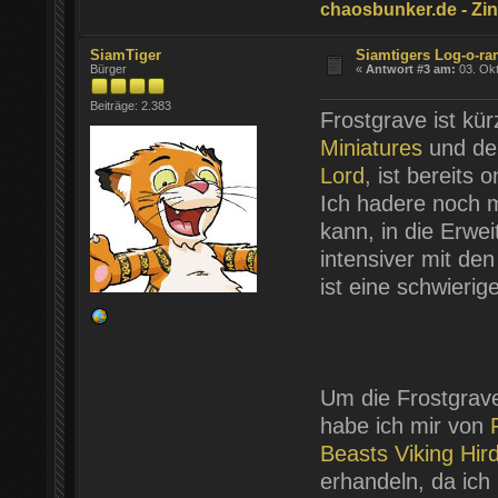
chaosbunker.de - Zinn
SiamTiger
Siamtigers Log-o-r
Bürger
«
Antwort #3 am:
03. Okt
Beiträge: 2.383
Frostgrave ist kü
Miniatures
und der
Lord
, ist bereits 
Ich hadere noch m
kann, in die Erwe
intensiver mit de
ist eine schwieri
Um die Frostgrave
habe ich mir von
Beasts Viking Hi
erhandeln, da ich