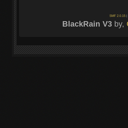
SMF 2.0.15
|
BlackRain V3
by,