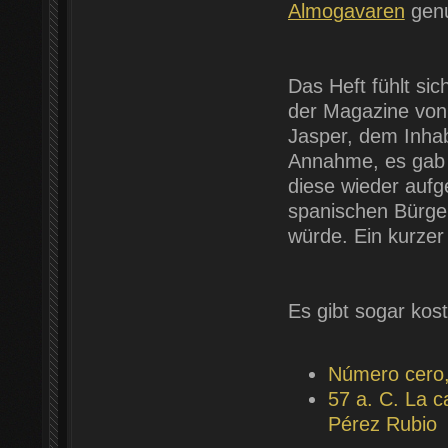
Almogavaren
genu
Das Heft fühlt sic
der Magazine vo
Jasper, dem Inhab
Annahme, es gab 
diese wieder aufg
spanischen Bürgerk
würde. Ein kurzer E
Es gibt sogar kos
Número cero
57 a. C. La c
Pérez Rubio