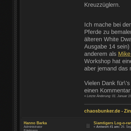
Kreuzzüglern.
Ich mache bei de
Pferde zu bemalen
älteren White Dwa
Ausgabe 14 sein) 
anderem als
Mike
Workshop hat ein
aber jemand das m
Vielen Dank für\'
einen Kommentar w
«
Letzte Änderung: 01. Januar 1
chaosbunker.de - Zinn
Hanno Barka
Siamtigers Log-o-r
Administrator
«
Antwort #1 am:
26. Sep
Edelmann