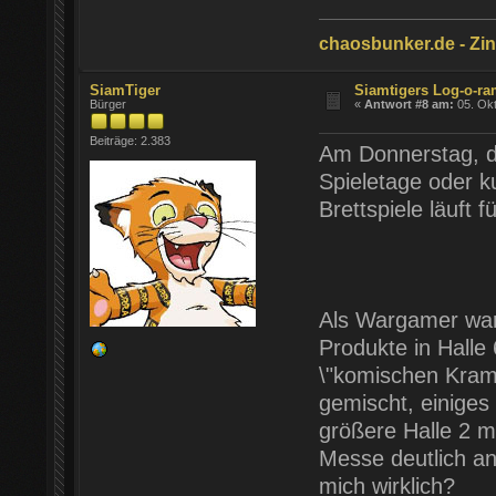
chaosbunker.de - Zinn
SiamTiger
Siamtigers Log-o-r
Bürger
«
Antwort #8 am:
05. Okt
Beiträge: 2.383
Am Donnerstag, de
Spieletage oder k
Brettspiele läuft 
Als Wargamer war
Produkte in Halle
\"komischen Kram\
gemischt, einiges
größere Halle 2 m
Messe deutlich a
mich wirklich?