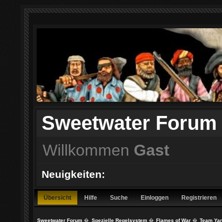
Sweetwater Forum
Willkommen
Gast
Neuigkeiten:
Übersicht
Hilfe
Suche
Einloggen
Registrieren
Sweetwater Forum
�
Spezielle Regelsystem
�
Flames of War
�
Team Yan