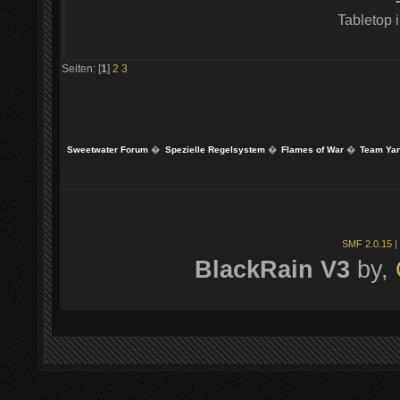
Tabletop 
Seiten: [
1
]
2
3
Sweetwater Forum
�
Spezielle Regelsystem
�
Flames of War
�
Team Yan
SMF 2.0.15
|
BlackRain V3
by,