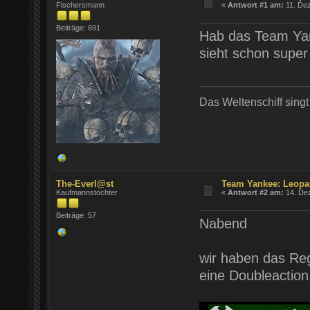
Fischersmann
«
Antwort #1 am:
11. Dez
Beiträge: 691
Hab das Team Yan
sieht schon super
Das Weltenschiff sing
The-Everl@st
Team Yankee: Leopa
Kaufmannstochter
«
Antwort #2 am:
14. Dez
Beiträge: 57
Nabend
wir haben das Re
eine Doubleaction