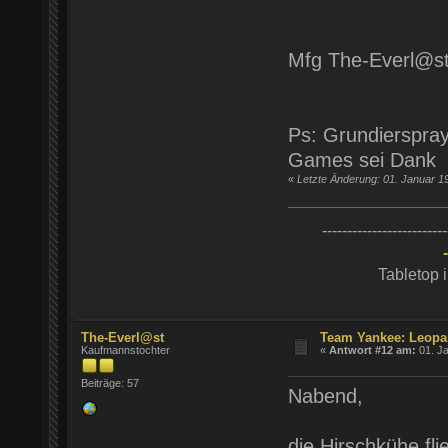
Mfg The-Everl@s
Ps: Grundierspray 
Games sei Dank 
«
Letzte Änderung: 01. Januar 1
-------------------------
Tabletop 
The-Everl@st
Team Yankee: Leopa
Kaufmannstochter
«
Antwort #12 am:
01. Ja
Beiträge: 57
Nabend,
die Hirschkühe flie