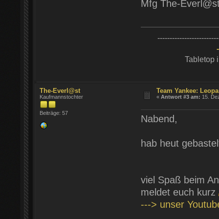
Mfg The-Everl@s
-------------------------
Tabletop 
The-Everl@st
Team Yankee: Leopa
Kaufmannstochter
«
Antwort #3 am:
15. Dez
Beiträge: 57
Nabend,
hab heut gebastel
viel Spaß beim An
meldet euch kurz
---> unser Youtu