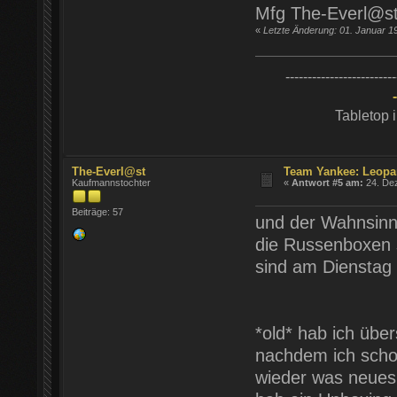
Mfg The-Everl@s
«
Letzte Änderung: 01. Januar 1
-------------------------
Tabletop 
The-Everl@st
Team Yankee: Leopa
Kaufmannstochter
«
Antwort #5 am:
24. Dez
Beiträge: 57
und der Wahnsinn 
die Russenboxen
sind am Dienstag 
*old* hab ich übe
nachdem ich schon
wieder was neues