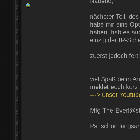
Nabend,
nächster Teil, d
habe mir eine Opt
haben, hab es au
einzig der IR-Sche
zuerst jedoch fert
viel Spaß beim An
meldet euch kurz
---> unser Youtu
Mfg The-Everl@s
Ps: schön langsa