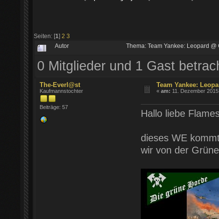
Seiten: [
1
]
2
3
Autor
Thema: Team Yankee: Leopard @ 
0 Mitglieder und 1 Gast betra
The-Everl@st
Team Yankee: Leopa
Kaufmannstochter
«
am:
11. Dezember 2015 
Beiträge: 57
Hallo liebe Flames
dieses WE kommt d
wir von der Grüne