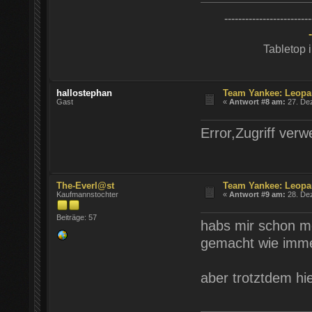
-------------------------
Tabletop 
hallostephan
Team Yankee: Leopa
Gast
«
Antwort #8 am:
27. Dez
Error,Zugriff verw
The-Everl@st
Team Yankee: Leopa
Kaufmannstochter
«
Antwort #9 am:
28. Dez
Beiträge: 57
habs mir schon me
gemacht wie im
aber trotztdem hi