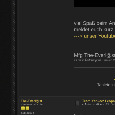
viel Spaß beim An
meldet euch kurz
---> unser Youtu
Mfg The-Everl@s
«
Letzte Änderung: 01. Januar 1
-------------------------
Tabletop 
The-Everl@st
Team Yankee: Leopa
Kaufmannstochter
«
Antwort #7 am:
27. Dez
Beiträge: 57