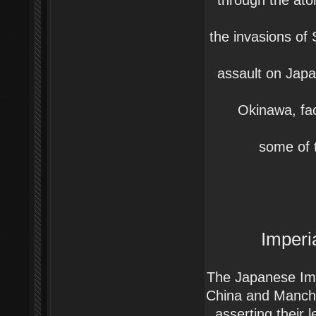
the invasions of
assault on Jap
Okinawa, fac
some of t
Imperi
The Japanese Imp
China and Manchuri
asserting their 