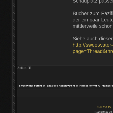
Schauplatz passe
Bücher zum Pazifi
der ein paar Leu
mittlerweile scho
Siehe auch dieser
http://sweetwater
page=Thread&thr
Seiten: [
1
]
Sweetwater Forum
�
Spezielle Regelsystem
�
Flames of War
�
Flames of
SMF 2.0.15
|
BlackRain V3