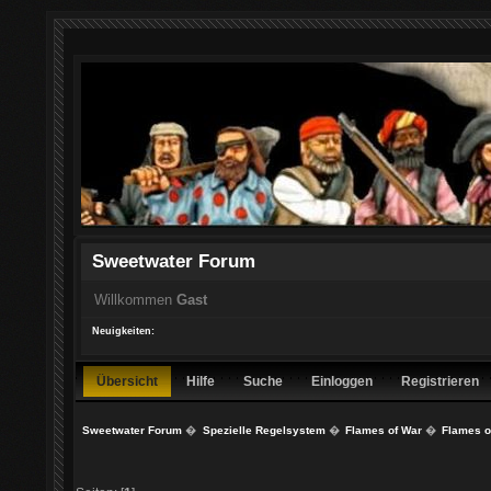
Sweetwater Forum
Willkommen
Gast
Neuigkeiten:
Übersicht
Hilfe
Suche
Einloggen
Registrieren
Sweetwater Forum
�
Spezielle Regelsystem
�
Flames of War
�
Flames of