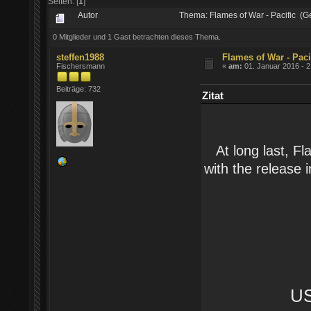
Seiten: [
1
]
Autor
Thema: Flames of War - Pacific (
0 Mitglieder und 1 Gast betrachten dieses Thema.
steffen1988
Flames of War - Paci
Fischersmann
«
am:
01. Januar 2016 - 2
Beiträge: 732
Zitat
At long last, F
with the release i
US