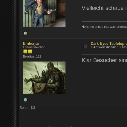
Vielleicht schaue 
He is the prince that was promised
Einherjar
Dark Eyes Tabletop 
Leinwandweber
«
Antwort #2 am:
18. Mär
Beiträge: 122
Klar Besucher si
Seiten: [
1
]