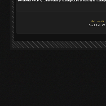
Sweetwater Forum
�
Clubbereich
�
Tabletop Clubs
�
Dark Eyes Tabletop
SMF 2.0.15
|
BlackRain V3