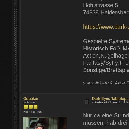
Hohlstrasse
5
74838
Heidersba
https://www.dark-
Gespielte System
Historisch:FoG 
Action,Kugelhagel
Fantasy/SyFy:Fre
Sonstige/Brettspi
«
Letzte Änderung: 01. Januar 1
Odoaker
Dark Eyes Tabletop 
Schuster
«
Antwort #1 am:
18. Mär
Beiträge: 405
Nur ca eine Stund
müssen, hab drei 