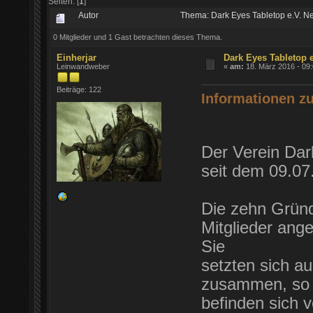
Seiten: [
1
]
Autor
Thema: Dark Eyes Tabletop e.V. 
0 Mitglieder und 1 Gast betrachten dieses Thema.
Einherjar
Dark Eyes Tabletop 
Leinwandweber
«
am:
18. März 2016 - 09:
Beiträge: 122
Informationen z
Der Verein Dar
seit dem 09.07
Die zehn Gründu
Mitglieder ang
Sie
setzten sich a
zusammen, so
befinden sich 