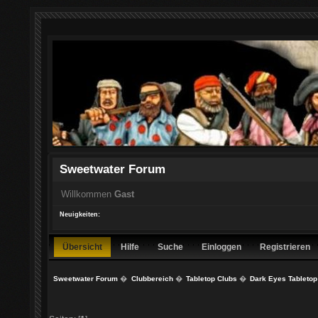
Sweetwater Forum
Willkommen
Gast
Neuigkeiten:
Übersicht
Hilfe
Suche
Einloggen
Registrieren
Sweetwater Forum
�
Clubbereich
�
Tabletop Clubs
�
Dark Eyes Tabletop