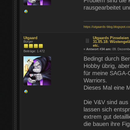
Problem sind die F
rausgearbeitet u
https://utgaards-blog.blogspot.c
Utgaard
Utgaards Pinseleien 
31.05.18: Wüstengel
Bürger
etc.
«
Antwort #34 am:
09. Dezember
Beiträge: 1.472
Bedingt durch Beru
Hobby übrig, aber
für meine SAGA-Go
Warriors.
Dieses Mal eine 
Die V&V sind aus 
lassen sich ents
extrem gut detaill
die bauen ihre Fi