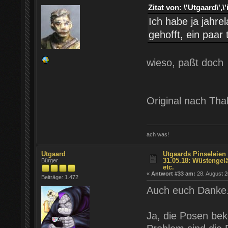
Zitat von: \'Utgaard\
Ich habe ja jahr
gehofft, ein paa
wieso, paßt doch
Original nach Tha
ach was!
Utgaard
Utgaards Pinseleien 
31.05.18: Wüstengel
Bürger
etc.
«
Antwort #33 am:
28. August 2
Beiträge: 1.472
Auch euch Danke
Ja, die Posen be