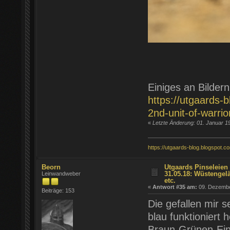
Einiges an Bilder
https://utgaards-
2nd-unit-of-warrio
«
Letzte Änderung: 01. Januar 1
https://utgaards-blog.blogspot.c
Beorn
Utgaards Pinseleien 
31.05.18: Wüstengel
Leinwandweber
etc.
«
Antwort #35 am:
09. Dezember
Beiträge: 153
Die gefallen mir 
blau funktioniert 
Braun-Grünen-Einh