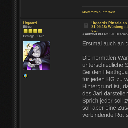
Moiterei\'s bunte Welt
Utgaard
Utgaards Pinseleien 
31.05.18: Wüstengel
Bürger
etc.
«
Antwort #41 am:
20. Dezember
Beiträge: 1.472
Erstmal auch an d
Die normalen Warri
unterschiedliche
Bei den Heathguar
für jeden HG zu w
Hintergrund ist, 
des Jarl darstellen
Sprich jeder soll
soll aber eine Zu
verbindende Rot 