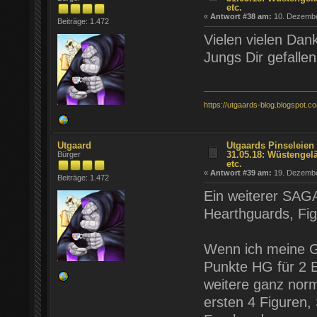
etc.
«
Antwort #38 am:
10. Dezember
Beiträge: 1.472
Vielen vielen Dan
Jungs Dir gefalle
https://utgaards-blog.blogspot.c
Utgaard
Utgaards Pinseleien 
31.05.18: Wüstengel
Bürger
etc.
«
Antwort #39 am:
19. Dezember
Beiträge: 1.472
Ein weiterer SAGA
Hearthguards, Fig
Wenn ich meine Go
Punkte HG für 2 E
weitere ganz norma
ersten 4 Figuren, 