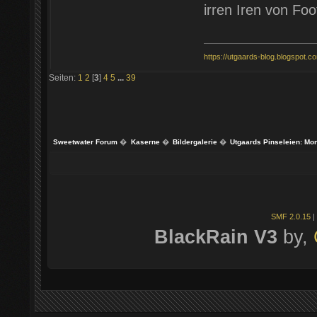
irren Iren von Fo
https://utgaards-blog.blogspot.c
Seiten:
1
2
[
3
]
4
5
...
39
Sweetwater Forum
�
Kaserne
�
Bildergalerie
�
Utgaards Pinseleien: Mo
SMF 2.0.15
|
BlackRain V3
by,