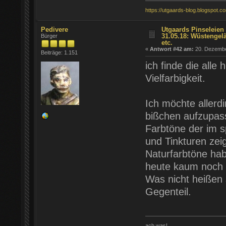
https://utgaards-blog.blogspot.c
Pedivere
Utgaards Pinseleien 
31.05.18: Wüstengel
Bürger
etc.
«
Antwort #42 am:
20. Dezember
Beiträge: 1.151
ich finde die alle
Vielfarbigkeit.
Ich möchte allerd
bißchen aufzupass
Farbtöne der im 
und Tinkturen zei
Naturfarbtöne hab
heute kaum noch 
Was nicht heißen 
Gegenteil.
ach was!