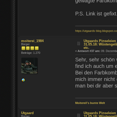
gewagte Farbkomb
P.S. Link ist gefixt
https://utgaards-blog.blogspot.c
moiterei_1984
Utgaards Pinseleien 
31.05.18: Wüstengel
Bürger
etc.
«
Antwort #37 am:
09. Dezember
Beiträge: 1.270
Sehr, sehr schön w
find ich auch um 
Bei den Farbkombo
mich immer nicht 
man bei dir aber 
Moiterei\'s bunte Welt
Utgaard
Utgaards Pinseleien 
31.05.18: Wüstengel
Bürger