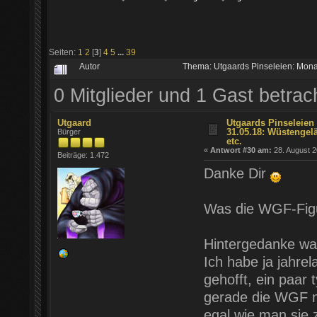
Seiten:
1
2
[
3
]
4
5
...
39
Autor
Thema: Utgaards Pinseleien: Mon
0 Mitglieder und 1 Gast betra
Utgaard
Utgaards Pinseleien 
31.05.18: Wüstengel
Bürger
etc.
«
Antwort #30 am:
28. August 2
Beiträge: 1.472
Danke Dir
Was die WGF-Figu
Hintergedanke war
Ich habe ja jahre
gehofft, ein paar
gerade die WGF ni
egal wie man sie