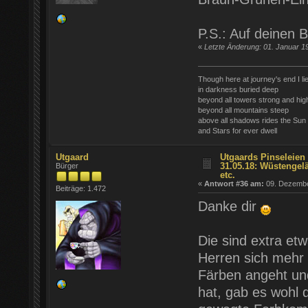
P.S.: Auf deinen B
«
Letzte Änderung: 01. Januar 1
Though here at journey's end I li
in darkness buried deep
beyond all towers strong and hig
beyond all mountains steep
above all shadows rides the Sun
and Stars for ever dwell
Utgaard
Utgaards Pinseleien 
31.05.18: Wüstengel
Bürger
etc.
«
Antwort #36 am:
09. Dezember
Beiträge: 1.472
Danke dir
Die sind extra et
Herren sich mehr 
Färben angeht un
hat, gab es wohl d