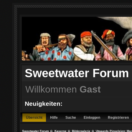
Sweetwater Forum
Willkommen
Gast
Neuigkeiten:
Übersicht
Hilfe
Suche
Einloggen
Registrieren
Sweetwater Forum
�
Kaserne
�
Bildergalerie
�
Utgaards Pinseleien: Mo