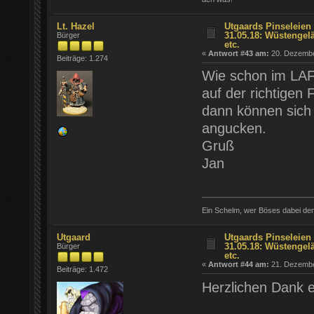
Lt. Hazel
Utgaards Pinseleien 
31.05.18: Wüstengel
Bürger
etc.
«
Antwort #43 am:
20. Dezember
Beiträge: 1.274
Wie schon im LAF
auf der richtigen
dann können sich
angucken.
Gruß
Jan
Ein Schelm, wer Böses dabei den
Utgaard
Utgaards Pinseleien 
31.05.18: Wüstengel
Bürger
etc.
«
Antwort #44 am:
21. Dezember
Beiträge: 1.472
Herzlichen Dank 