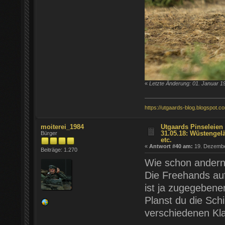
«
Letzte Änderung: 01. Januar 1
https://utgaards-blog.blogspot.c
moiterei_1984
Utgaards Pinseleien 
31.05.18: Wüstengel
Bürger
etc.
«
Antwort #40 am:
19. Dezember
Beiträge: 1.270
Wie schon andern
Die Freehands auf
ist ja zugegebene
Planst du die Sch
verschiedenen Kl