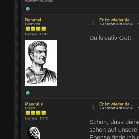
Würfelfee in Action
Bommel
Er ist wieder da...
Edelmann
«
Antwort #19 am:
07. Fe
Beiträge: 4.597
Du kreativ Gott
Mandulis
Er ist wieder da...
Bürger
«
Antwort #20 am:
07. Fe
Beiträge: 1.372
Schön, dass deine
schon auf unsere 
Ebenso finde ich 