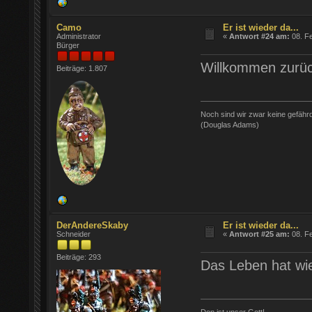
Camo
Er ist wieder da...
Administrator
«
Antwort #24 am:
08. Fe
Bürger
Willkommen zurü
Beiträge: 1.807
Noch sind wir zwar keine gefährde
(Douglas Adams)
DerAndereSkaby
Er ist wieder da...
Schneider
«
Antwort #25 am:
08. Fe
Beiträge: 293
Das Leben hat wie
Don ist unser Gott!