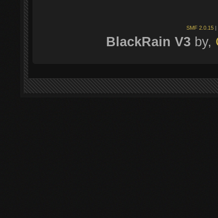
SMF 2.0.15
|
BlackRain V3
by,