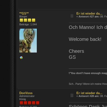
**GS**
Er ist wieder da...
Bürger
«
Antwort #27 am:
08. Fe
Beiträge: 1.044
Och Manno! Ich d
Welcome back!
Cheers
GS
\"You don\'t have enough magic
Sch.. Party! Wenn ich meine Hos
DonVoss
Er ist wieder da...
Administrator
«
Antwort #28 am:
08. Fe
König
Schönen Dank Ju
Beiträge: 6.160