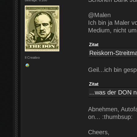
@Malen
Ich bin ja Maler 
Medium, nicht um
Zitat
Reiskorn-Streitm
Il Creativo
Geil...ich bin ges
Zitat
...was der DON n
Abnehmen, Autofah
on... :thumbsup:
Cheers,