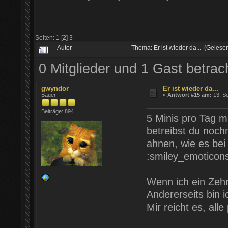
Seiten:
1
[
2
]
3
Autor
Thema: Er ist wieder da... (Geles
0 Mitglieder und 1 Gast betra
gwyndor
Er ist wieder da...
Bauer
«
Antwort #15 am:
13. Se
Beiträge: 894
5 Minis pro Tag m
betreibst du noc
ahnen, wie es bei
:smiley_emoticon
Wenn ich ein Zehn
Andererseits bin i
Mir reicht es, al