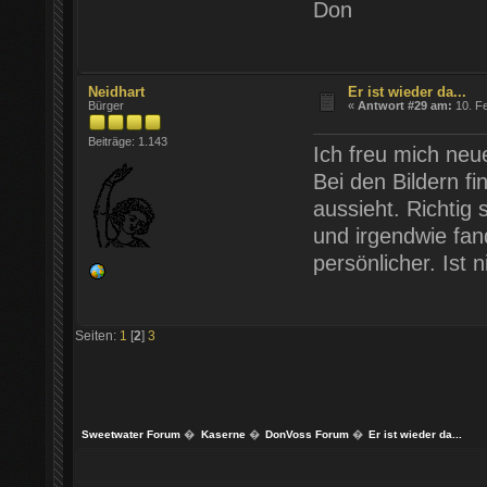
Don
Neidhart
Er ist wieder da...
Bürger
«
Antwort #29 am:
10. Fe
Beiträge: 1.143
Ich freu mich ne
Bei den Bildern f
aussieht. Richti
und irgendwie fand
persönlicher. Ist 
Seiten:
1
[
2
]
3
Sweetwater Forum
�
Kaserne
�
DonVoss Forum
�
Er ist wieder da...