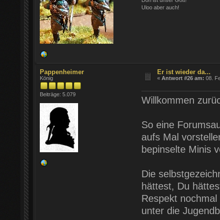
Uloo aber auch!
Pappenheimer
Er ist wieder da...
König
«
Antwort #26 am:
08. Fe
Beiträge: 5.079
Willkommen zurüc
So eine Forumsau
aufs Mal vorstell
bepinselte Minis 
Die selbstgezeich
hättest, Du hätte
Respekt nochmal g
unter die Jugendb