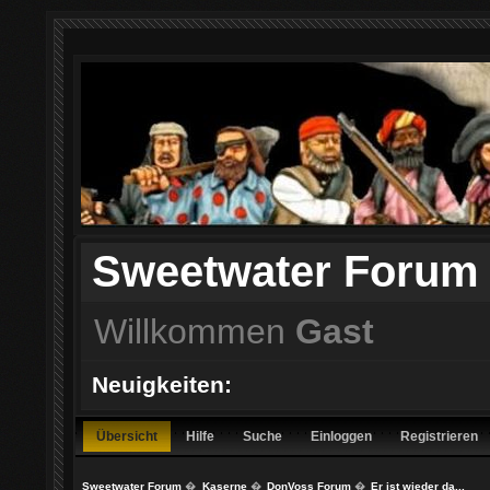
Sweetwater Forum
Willkommen
Gast
Neuigkeiten:
Übersicht
Hilfe
Suche
Einloggen
Registrieren
Sweetwater Forum
�
Kaserne
�
DonVoss Forum
�
Er ist wieder da...