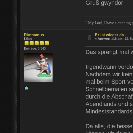
Gruß gwyndor
\"My Lord, I have a cunning p
Riothamus
Er ist wieder da...
König
«
Antwort #16 am:
13. Se
Beiträge: 6.343
Das sprengt mal 
Irgendwann verdon
Nachdem wir kein
mal beim Sport ve
Schnellbemalen s
durch die Abscha
Abendlands und s
Mindeststandards 
Da alle, die bess