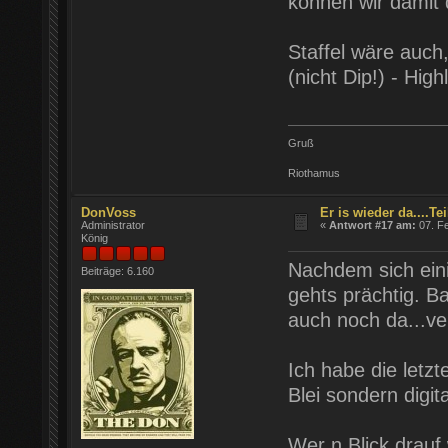
können wir damit 
Staffel wäre auch
(nicht Dip!) - Highl
Gruß
Riothamus
DonVoss
Er is wieder da....Teil
Administrator
«
Antwort #17 am:
07. Fe
König
Nachdem sich ein
Beiträge: 6.160
gehts prächtig. B
auch noch da...ver
Ich habe die letzt
Blei sondern digita
Wer n Blick drauf 