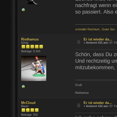
nachfragt wenn ei
so passiert. Also
schneller Reichtum
,
Guter Sex
Riothamus
Er ist wieder da...
König
«
Antwort #21 am:
07. Fe
Beiträge: 6.343
Schön, dass Du zu
Und rechtzeitig u
mitzubekommen, d
Gruß
Riothamus
McCloud
Er ist wieder da...
Bauer
«
Antwort #22 am:
07. Fe
Beiträge: 932