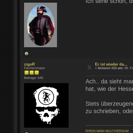
Ich sehe schon, d
zigoR
Er ist wieder da...
Fischersmann
«
Antwort #23 am:
08. Fe
Beiträge: 649
Ach.. da sieht ma
hat, wie der Hess
Stets überzeugend
zu schrieben, oder
RHEIN MAIN MULTIVERSUM