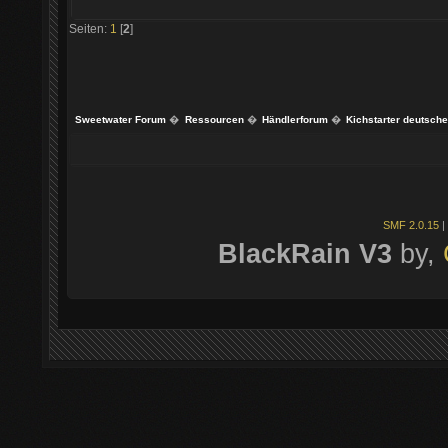
Seiten:
1
[
2
]
Sweetwater Forum
�
Ressourcen
�
Händlerforum
�
Kichstarter deutsche
SMF 2.0.15
|
BlackRain V3
by,