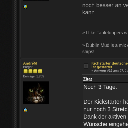
noch besser an v
kann.
> I like Tabletoppers wi
> Dublin Mud is a mix o
ships!
AndréM
Kichstarter deutsch
ist gestartet
Bürger
«
Antwort #19 am:
27. Ja
Beiträge: 1.785
Zitat
Noch 3 Tage.
Der Kickstarter h
nur noch 3 Stretc
Dank der aktiven 
Wünsche eingehen