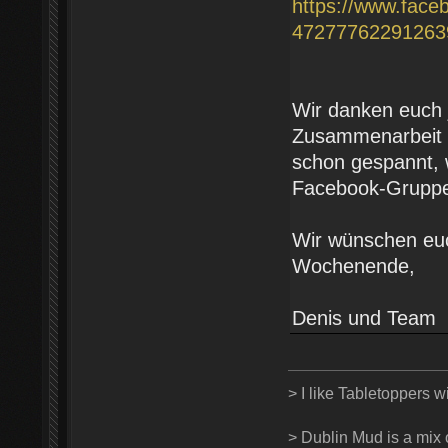
https://www.fac
472777622912639
Wir danken euch j
Zusammenarbeit m
schon gespannt, w
Facebook-Gruppe
Wir wünschen euc
Wochenende,
Denis und Team
> I like Tabletoppers wi
> Dublin Mud is a mix o