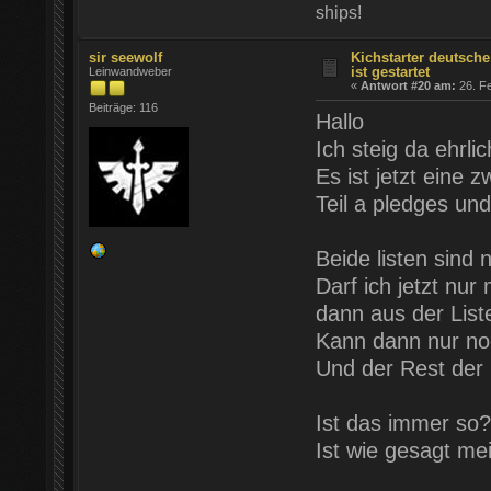
ships!
sir seewolf
Kichstarter deutsch
ist gestartet
Leinwandweber
«
Antwort #20 am:
26. Fe
Beiträge: 116
Hallo
Ich steig da ehrli
Es ist jetzt eine 
Teil a pledges und
Beide listen sind n
Darf ich jetzt nu
dann aus der List
Kann dann nur no
Und der Rest der 
Ist das immer so?
Ist wie gesagt me