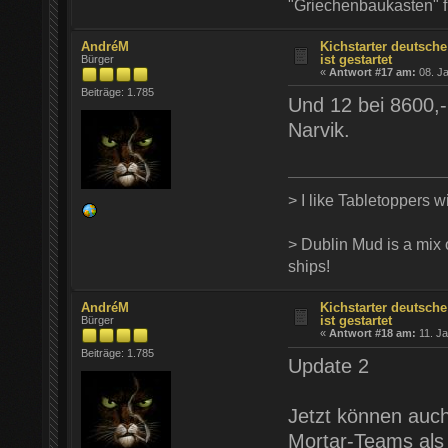
"Griechenbaukasten" 
AndréM
Kichstarter deutsch
ist gestartet
Bürger
«
Antwort #17 am:
08. Ja
Beiträge: 1.785
Und 12 bei 8600,- 
Narvik.
> I like Tabletoppers wi
> Dublin Mud is a mix o
ships!
AndréM
Kichstarter deutsch
ist gestartet
Bürger
«
Antwort #18 am:
11. Ja
Beiträge: 1.785
Update 2
Jetzt können auc
Mortar-Teams als