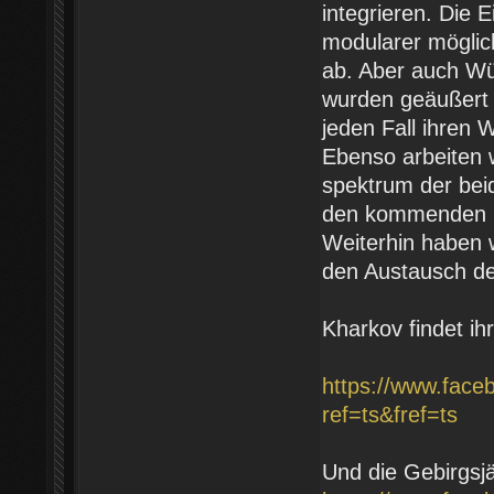
integrieren. Die 
modularer möglich
ab. Aber auch Wün
wurden geäußert 
jeden Fall ihren 
Ebenso arbeiten w
spektrum der beid
den kommenden M
Weiterhin haben w
den Austausch der
Kharkov findet ihr
https://www.fac
ref=ts&fref=ts
Und die Gebirgsjä