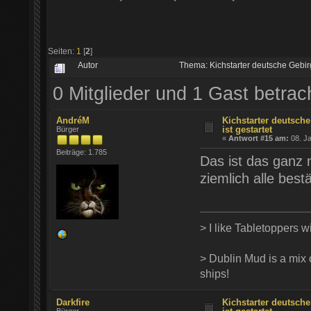
Seiten:
1
[
2
]
Autor
Thema: Kichstarter deutsche Gebir
0 Mitglieder und 1 Gast betra
AndréM
Kichstarter deutsch
ist gestartet
Bürger
«
Antwort #15 am:
08. Ja
Beiträge: 1.785
Das ist das ganz 
ziemlich alle best
> I like Tabletoppers wi
> Dublin Mud is a mix o
ships!
Darkfire
Kichstarter deutsch
Bürger