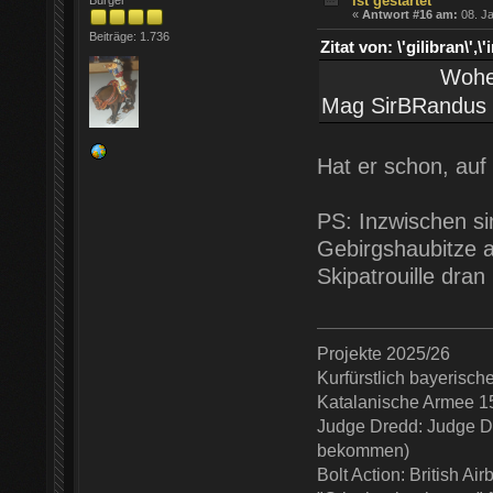
ist gestartet
«
Antwort #16 am:
08. Ja
Beiträge: 1.736
Zitat von: \'gilibran
Woher weißt
Mag SirBRand
Hat er schon, auf
PS: Inzwischen si
Gebirgshaubitze
Skipatrouille dra
Projekte 2025/26
Kurfürstlich bayerisc
Katalanische Armee 1
Judge Dredd: Judge De
bekommen)
Bolt Action: British Ai