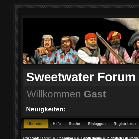
Sweetwater Forum
Willkommen
Gast
Neuigkeiten:
Übersicht
Hilfe
Suche
Einloggen
Registrieren
Sweetwater Forum
�
Ressourcen
�
Händlerforum
�
Kichstarter deutsche