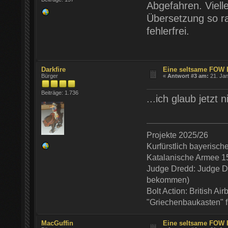
Abgefahren. Viell
Übersetzung so ra
fehlerfrei.
Darkfire
Eine seltsame FOW 
Bürger
«
Antwort #3 am:
21. Jan
Beiträge: 1.736
...ich glaub jetzt
Projekte 2025/26
Kurfürstlich bayerisc
Katalanische Armee 1
Judge Dredd: Judge De
bekommen)
Bolt Action: British Ai
"Griechenbaukasten" 
MacGuffin
Eine seltsame FOW 