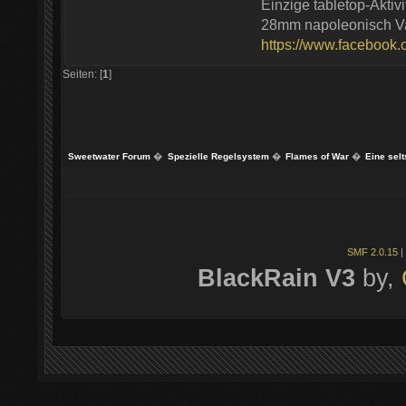
Einzige tabletop-Aktivit
28mm napoleonisch Va
https://www.facebook
Seiten: [
1
]
Sweetwater Forum
�
Spezielle Regelsystem
�
Flames of War
�
Eine sel
SMF 2.0.15
|
BlackRain V3
by,