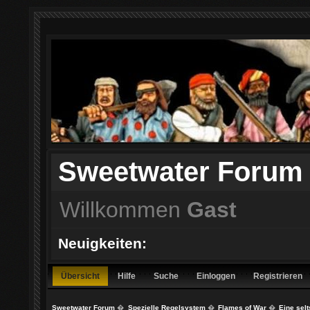
Sweetwater Forum
Willkommen
Gast
Neuigkeiten:
Übersicht
Hilfe
Suche
Einloggen
Registrieren
Sweetwater Forum
�
Spezielle Regelsystem
�
Flames of War
�
Eine sel