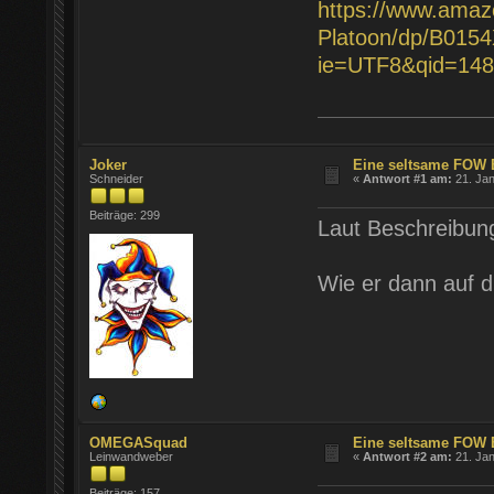
https://www.amaz
Platoon/dp/B015
ie=UTF8&qid=148
Joker
Eine seltsame FOW 
Schneider
«
Antwort #1 am:
21. Jan
Beiträge: 299
Laut Beschreibung
Wie er dann auf 
OMEGASquad
Eine seltsame FOW 
Leinwandweber
«
Antwort #2 am:
21. Jan
Beiträge: 157