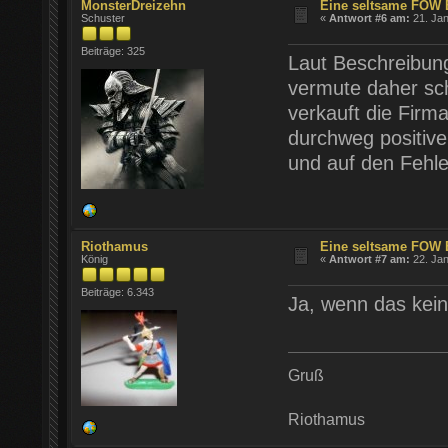
MonsterDreizehn
Eine seltsame FOW 
Schuster
«
Antwort #6 am:
21. Jan
Beiträge: 325
Laut Beschreibung 
vermute daher sch
verkauft die Firm
durchweg positiv
und auf den Fehl
Riothamus
Eine seltsame FOW 
König
«
Antwort #7 am:
22. Jan
Beiträge: 6.343
Ja, wenn das keine
Gruß
Riothamus