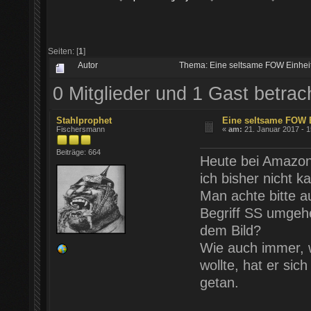
Seiten: [
1
]
Autor
Thema: Eine seltsame FOW Einhei
0 Mitglieder und 1 Gast betra
Stahlprophet
Eine seltsame FOW 
Fischersmann
«
am:
21. Januar 2017 - 1
Beiträge: 664
Heute bei Amazon 
ich bisher nicht k
Man achte bitte a
Begriff SS umgehe
dem Bild?
Wie auch immer, 
wollte, hat er si
getan.