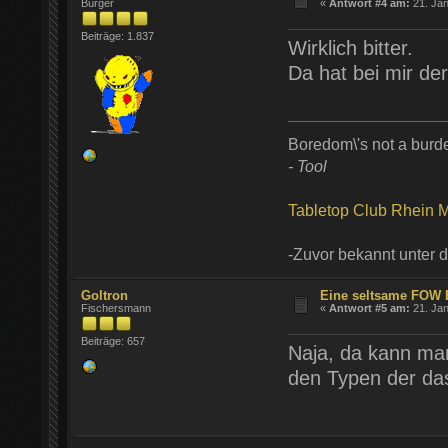
Bürger
«
Antwort #4 am:
21. Jan
Beiträge: 1.837
Wirklich bitter.
Da hat bei mir de
Boredom\'s not a burd
- Tool
Tabletop Club Rhein M
-Zuvor bekannt unter
Goltron
Eine seltsame FOW 
Fischersmann
«
Antwort #5 am:
21. Jan
Beiträge: 657
Naja, da kann man
den Typen der das 