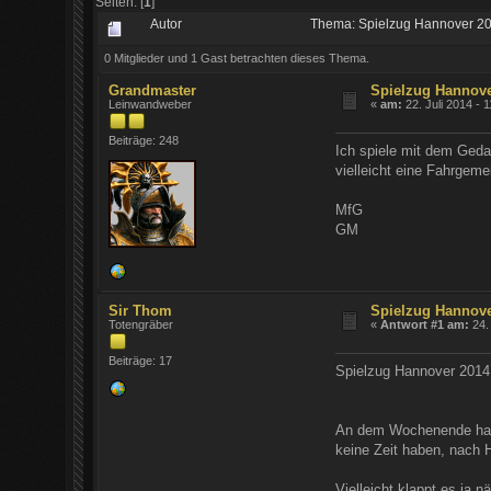
Seiten: [
1
]
Autor
Thema: Spielzug Hannover 2
0 Mitglieder und 1 Gast betrachten dieses Thema.
Grandmaster
Spielzug Hannove
Leinwandweber
«
am:
22. Juli 2014 - 
Beiträge: 248
Ich spiele mit dem Geda
vielleicht eine Fahrgeme
MfG
GM
Sir Thom
Spielzug Hannove
Totengräber
«
Antwort #1 am:
24. 
Beiträge: 17
Spielzug Hannover 2014 
An dem Wochenende haben
keine Zeit haben, nach 
Vielleicht klappt es ja n