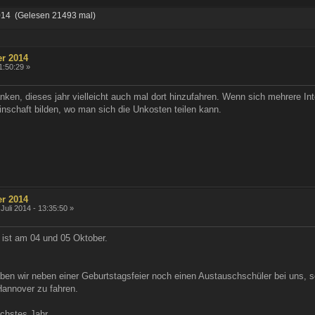
014 (Gelesen 21493 mal)
r 2014
11:50:29 »
nken, dieses jahr vielleicht auch mal dort hinzufahren. Wenn sich mehrere 
inschaft bilden, wo man sich die Unkosten teilen kann.
r 2014
Juli 2014 - 13:35:50 »
ist am 04 und 05 Oktober.
 wir neben einer Geburtstagsfeier noch einen Austauschschüler bei uns, s
Hannover zu fahren.
ächstes Jahr.