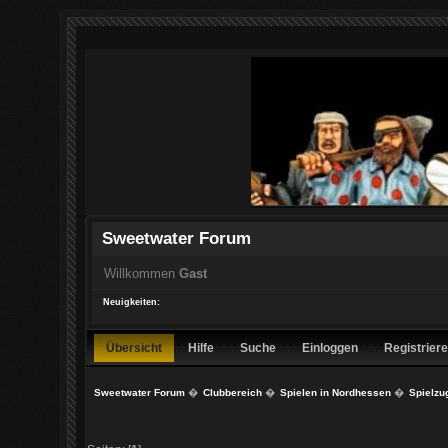
Sweetwater Forum
Willkommen
Gast
Neuigkeiten:
Übersicht
Hilfe
Suche
Einloggen
Registrier
Sweetwater Forum
�
Clubbereich
�
Spielen in Nordhessen
�
Spielzu