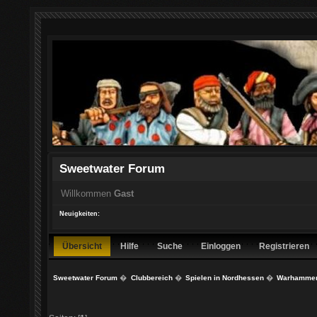
Sweetwater Forum
Willkommen
Gast
Neuigkeiten:
Übersicht
Hilfe
Suche
Einloggen
Registrieren
Sweetwater Forum
�
Clubbereich
�
Spielen in Nordhessen
�
Warhammer 