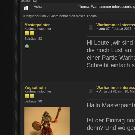
Seiten: [
1
]
Autor
Thema: Warhammer interessierte 
0 Mitglieder und 2 Gäste betrachten dieses Thema.
Masterpainter
Warhammer interessi
Kaufmannstochter
«
am:
07. Februar 2017 - 
Beiträge: 83
Hi Leute ,wir sin
die noch Lust auf
einer Partie War
Schreibt einfach s
Yogsothoth
Warhammer interessi
Kaufmannstochter
«
Antwort #1 am:
10. Mai
Beiträge: 90
Hallo Masterpaint
Ist der Eintrag n
denn? Und wo gena