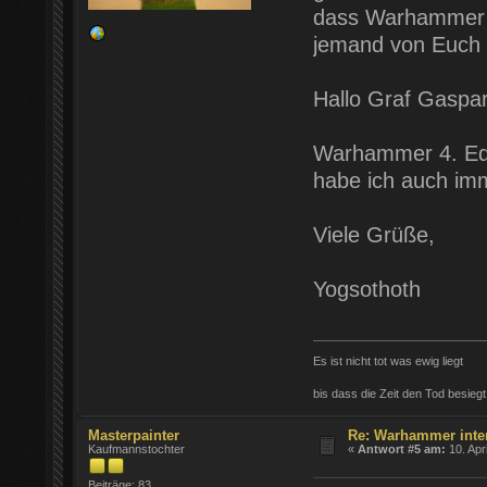
dass Warhammer we
jemand von Euch a
Hallo Graf Gaspar
Warhammer 4. Editi
habe ich auch imm
Viele Grüße,
Yogsothoth
Es ist nicht tot was ewig liegt
bis dass die Zeit den Tod besiegt
Masterpainter
Re: Warhammer inter
Kaufmannstochter
«
Antwort #5 am:
10. Apr
Beiträge: 83