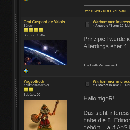
RHEIN MAIN MULTIVERSUM
Graf Gaspard de Valois
Warhammer interessi
Bürger
«
Antwort #3 am:
10. Mai
Beiträge: 1.764
Prinzipiell würde
Allerdings eher 4.
The North Remembers!
Yogsothoth
Warhammer interessi
Kaufmannstochter
«
Antwort #4 am:
10. Mai
Beiträge: 90
Hallo zigoR!
Das sieht intere
habe die 8. Editi
gehört... auf AoS 