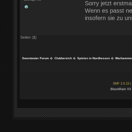
Sorry jetzt erstma
Wenn es passt ne
insofern sie zu u
Seiten: [
1
]
Sweetwater Forum
�
Clubbereich
�
Spielen in Nordhessen
�
Warhammer 
SMF 2.0.15
|
BlackRain V3