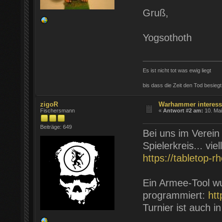
Gruß,
Yogsothoth
Es ist nicht tot was ewig liegt
bis dass die Zeit den Tod besiegt
zigoR
Warhammer interessi
Fischersmann
«
Antwort #2 am:
10. Mai
Beiträge: 649
Bei uns im Verein
Spielerkreis... vie
https://tabletop-
Ein Armee-Tool wu
programmiert:
htt
Turnier ist auch i