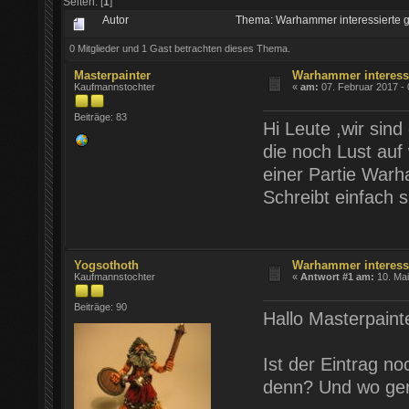
Seiten: [
1
]
Autor
Thema: Warhammer interessierte 
0 Mitglieder und 1 Gast betrachten dieses Thema.
Masterpainter
Warhammer interessi
Kaufmannstochter
«
am:
07. Februar 2017 - 
Beiträge: 83
Hi Leute ,wir sin
die noch Lust auf
einer Partie War
Schreibt einfach s
Yogsothoth
Warhammer interessi
Kaufmannstochter
«
Antwort #1 am:
10. Mai
Beiträge: 90
Hallo Masterpaint
Ist der Eintrag n
denn? Und wo gena