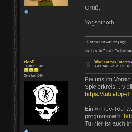
Gruß,
Yogsothoth
Es ist nicht tot was ewig liegt
bis dass die Zeit den Tod besiegt
zigoR
Warhammer interessi
Fischersmann
«
Antwort #2 am:
10. Mai
Beiträge: 649
Bei uns im Verein
Spielerkreis... vie
https://tabletop-
Ein Armee-Tool wu
programmiert:
htt
Turnier ist auch i