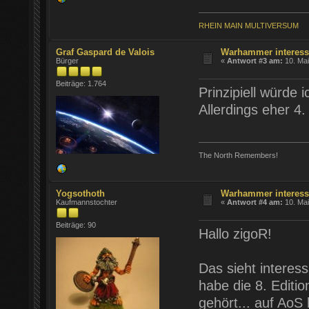
RHEIN MAIN MULTIVERSUM
Graf Gaspard de Valois
Warhammer interessi
Bürger
«
Antwort #3 am:
10. Mai
Beiträge: 1.764
Prinzipiell würde
Allerdings eher 4.
The North Remembers!
Yogsothoth
Warhammer interessi
Kaufmannstochter
«
Antwort #4 am:
10. Mai
Beiträge: 90
Hallo zigoR!
Das sieht intere
habe die 8. Editi
gehört... auf AoS 