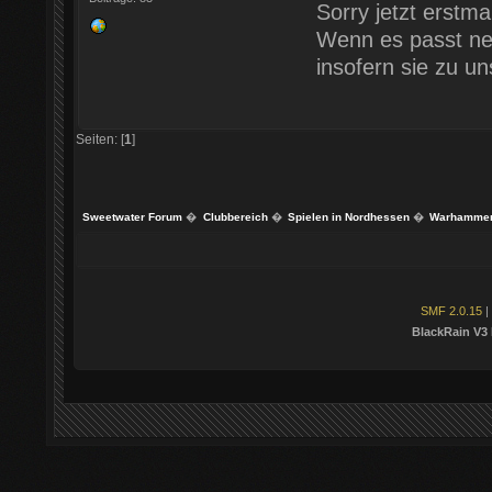
Sorry jetzt erstma
Wenn es passt ne
insofern sie zu u
Seiten: [
1
]
Sweetwater Forum
�
Clubbereich
�
Spielen in Nordhessen
�
Warhammer 
SMF 2.0.15
|
BlackRain V3