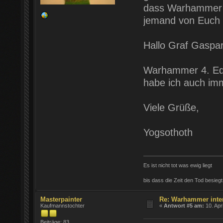
dass Warhammer we
jemand von Euch a
Hallo Graf Gaspar
Warhammer 4. Editi
habe ich auch imm
Viele Grüße,
Yogsothoth
Es ist nicht tot was ewig liegt
bis dass die Zeit den Tod besiegt
Masterpainter
Re: Warhammer inter
Kaufmannstochter
«
Antwort #5 am:
10. Apr
Beiträge: 83