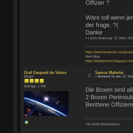
Offizier ?
Wäre toll wenn je
der frage. ?(
Danke
«
Letzte Änderung: 15. März 20
https://www.facebook.com/grou
Mein Blog
https://blubberecke.blogspot.com
Graf Gaspard de Valois
Samos Malerlei
Bürger
«
Antwort #1 am:
02. Mär
Beiträge: 1.764
Die Boxen sind all
2 Boxen Peninsul
Berittene Offizier
The North Remembers!