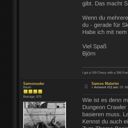
gibt. Das macht S
Wenn du mehrere L
du - gerade für Sk
Habe ich mit nem
Viel Spaß
Björn
I got a \'69 Chevy with a 396 Fue
Samonuske
Samos Malerlei
Bauer
«
Antwort #12 am:
03. Mä
Beiträge: 870
Wie ist es denn m
Dungeon Crawler ,
basieren muss. L
Kennst du auch ei