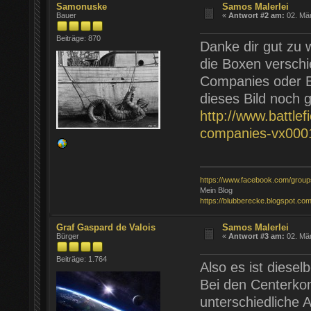
Samonuske
Samos Malerlei
Bauer
«
Antwort #2 am:
02. Mär
Beiträge: 870
Danke dir gut zu 
die Boxen verschi
Companies oder Br
dieses Bild noch 
http://www.battlef
companies-vx000
https://www.facebook.com/grou
Mein Blog
https://blubberecke.blogspot.com
Graf Gaspard de Valois
Samos Malerlei
Bürger
«
Antwort #3 am:
02. Mär
Beiträge: 1.764
Also es ist diese
Bei den Centerko
unterschiedliche 