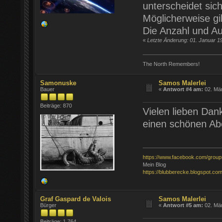
unterscheidet sic
Möglicherweise gi
Die Anzahl und Au
«
Letzte Änderung: 01. Januar 1
The North Remembers!
Samonuske
Samos Malerlei
Bauer
«
Antwort #4 am:
02. Mär
Beiträge: 870
Vielen lieben Dank
einen schönen Ab
https://www.facebook.com/grou
Mein Blog
https://blubberecke.blogspot.com
Graf Gaspard de Valois
Samos Malerlei
Bürger
«
Antwort #5 am:
02. Mär
Beiträge: 1.764