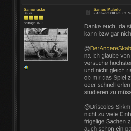
Samonuske
Samos Malerlei
Bauer
«
Antwort #10 am:
03. Mä
Beiträge: 870
Danke euch, da s
kann bzw gar nich
@
DerAndereSkab
na ich glaube von
versuche höchsten
und nicht gleich 
ob mir das Spiel 
oder schnell erle
studieren zu müsse
@Driscoles Sirkmi
nicht zu viele Ei
frigelige Sachen
auch schon ein pa