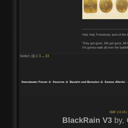
Hail, Hail, Freedonia, land of the
They got guns, We got guns, All G
I’m gonna walk all over the battlef
Seiten: [
1
]
2
3
...
33
Sweetwater Forum
�
Kaserne
�
Basteln und Bemalen
�
Samos Allerlei -
SMF 2.0.15
|
BlackRain V3
by,