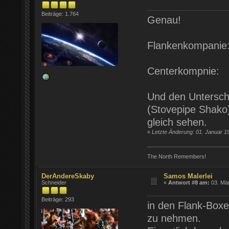
Beiträge: 1.764
Genau!
Flankenkompanie
Centerkompnie:
Und den Untersch
(Stovepipe Shako)
gleich sehen.
«
Letzte Änderung: 01. Januar 1
The North Remembers!
DerAndereSkaby
Samos Malerlei
Schneider
«
Antwort #8 am:
03. Mär
Beiträge: 293
in den Flank-Boxe
zu nehmen.