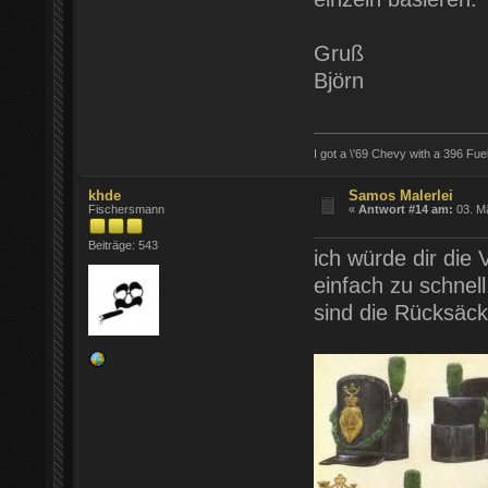
Gruß
Björn
I got a \'69 Chevy with a 396 Fue
khde
Samos Malerlei
Fischersmann
«
Antwort #14 am:
03. Mä
Beiträge: 543
ich würde dir die 
einfach zu schnel
sind die Rücksäck