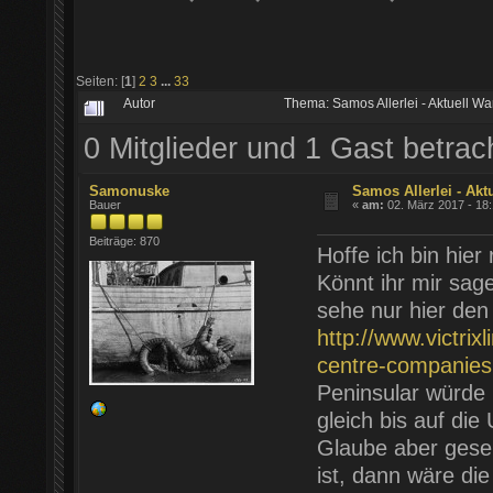
Seiten: [
1
]
2
3
...
33
Autor
Thema: Samos Allerlei - Aktuell W
0 Mitglieder und 1 Gast betra
Samonuske
Samos Allerlei - Akt
Bauer
«
am:
02. März 2017 - 18:
Beiträge: 870
Hoffe ich bin hier r
Könnt ihr mir sag
sehe nur hier den 
http://www.victrix
centre-companies
Peninsular würde m
gleich bis auf die
Glaube aber geseh
ist, dann wäre die