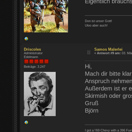
Eigentlich brauch
Don ist unser Gott!
Uloo aber auch!
Driscoles
Samos Malerlei
Administrator
«
Antwort #9 am:
03. Mär
Edelmann
Hi,
Beiträge: 3.247
Mach dir bitte kla
Anspruch nehmen 
Außerdem ist er e
Skirmish oder gro
Gruß
Björn
I got a \'69 Chevy with a 396 Fue