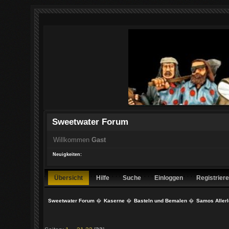
Sweetwater Forum
Willkommen
Gast
Neuigkeiten:
Übersicht
Hilfe
Suche
Einloggen
Registrier
Sweetwater Forum
�
Kaserne
�
Basteln und Bemalen
�
Samos Allerle