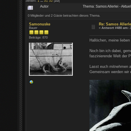
Seiten:
1
...
31
32
[
33
]
Autor
Thema: Samos Allerlei - Aktu
0 Mitglieder und 2 Gäste betrachten dieses Thema.
Samonuske
Re: Samos Allerle
Bauer
«
Antwort #480 am:
2
Beiträge: 870
Hallöchen, meine lieben
Noch bin ich dabei, gem
faszinierende Welt der 
Lasst euch mitnehmen au
Gemeinsam werden wir ei