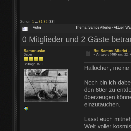
Seiten:
1
...
31
32
[
33
]
Autor
Thema: Samos Allerlei - Aktuell W
0 Mitglieder und 2 Gäste betr
Samonuske
Re: Samos Allerlei -
Bauer
«
Antwort #480 am:
22. M
Beiträge: 870
Hallöchen, meine 
Noch bin ich dabe
den 60er zu entde
überzeugen können
einzutauchen.
Lasst euch mitneh
Welt voller kosmi