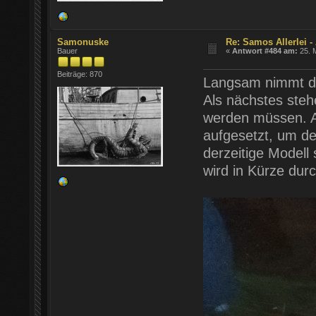
Samonuske
Re: Samos Allerlei -
Bauer
«
Antwort #484 am:
25. M
Beiträge: 870
Langsam nimmt das
Als nächstes steh
werden müssen. A
aufgesetzt, um de
derzeitige Model
wird in Kürze durc