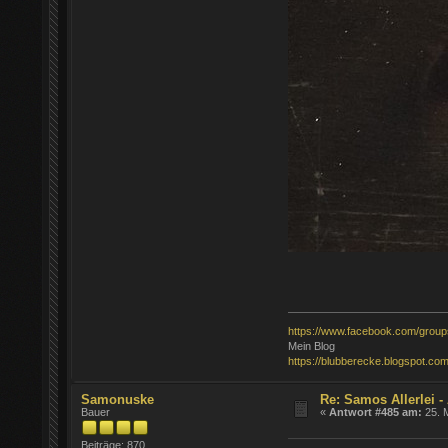
https://www.facebook.com/grou
Mein Blog
https://blubberecke.blogspot.com
Samonuske
Re: Samos Allerlei -
Bauer
«
Antwort #485 am:
25. M
Beiträge: 870