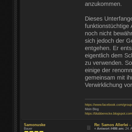
anzukommen.
Dieses Unterfange
funktionstüchtige
noch nicht bewährt
sich jedoch der Go
entgehen. Er ents
eigentlich dem Sch
zu verwenden. So 
einige der renomm
gemeinsam mit ih
Verwirklichung vo
https://www.facebook.com/grou
Mein Blog
https://blubberecke.blogspot.com
Samonuske
Re: Samos Allerlei -
Bauer
«
Antwort #486 am:
24. A