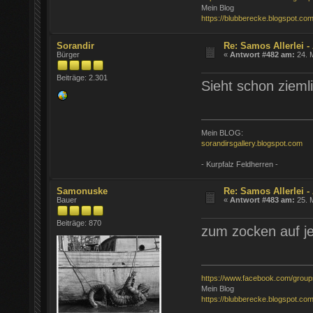
Mein Blog
https://blubberecke.blogspot.com
Sorandir
Re: Samos Allerlei -
Bürger
«
Antwort #482 am:
24. M
Beiträge: 2.301
Sieht schon zieml
Mein BLOG:
sorandirsgallery.blogspot.com
- Kurpfalz Feldherren -
Samonuske
Re: Samos Allerlei -
Bauer
«
Antwort #483 am:
25. M
Beiträge: 870
zum zocken auf je
https://www.facebook.com/grou
Mein Blog
https://blubberecke.blogspot.com