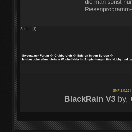
die man sonst nur 
Riesenprogramm-Pu
Seiten: [
1
]
Sweetwater Forum
�
Clubbereich
�
Spielen in den Bergen
�
Ich besuche Wien nächste Woche! Habt ihr Empfehlungen fürs Hobby und gene
SMF 2.0.15
|
BlackRain V3
by,