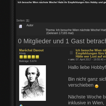
Ich besuche Wien nächste Woche! Habt ihr Empfehlungen fürs Hobby und gene
Seiten: [
1
]
Autor
Thema: Ich besuche Wien nächste Woche! Habt 
(Gelesen 17165 mal)
0 Mitglieder und 1 Gast betra
Maréchal Davout
Ich besuche Wien nä
Empfehlungen fürs 
König
Hätte wer Lust auf ei
«
am:
07. April 2017 - 19:55:40 »
Beiträge: 5.674
Hallo liebe Hobby
Bin nicht ganz sic
verschieben
Nächste Woche bi
inklusive in Wien