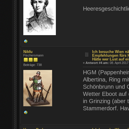
Heeresgeschichtli
Nikfu
Ich besuche Wien nä
Empfehlungen fürs 
Fischersmann
Hätte wer Lust auf ei
«
Antwort #4 am:
08. April 2017
Beiträge: 738
HGM (Pappenheim 
Albertina, Ring m
Schönbrunn und G
Wetter Eboot auf 
in Grinzing (aber
Stammerdorf. Hav