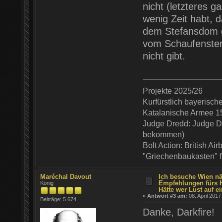
nicht (letzteres ga
wenig Zeit habt, 
dem Stefansdom 
vom Schaufenster 
nicht gibt.
Projekte 2025/26
Kurfürstlich bayerisc
Katalanische Armee 1
Judge Dredd: Judge De
bekommen)
Bolt Action: British Ai
"Griechenbaukasten" 
Maréchal Davout
Ich besuche Wien nä
Empfehlungen fürs 
König
Hätte wer Lust auf ei
«
Antwort #3 am:
08. April 2017
Beiträge: 5.674
Danke, Darkfire!