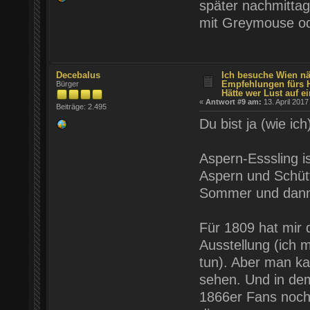
später nachmittag
mit Greymouse od
Decebalus
Ich besuche Wien nä
Empfehlungen fürs 
Bürger
Hätte wer Lust auf ei
«
Antwort #9 am:
13. April 2017
Beiträge: 2.495
Du bist ja (wie ic
Aspern-Esssling i
Aspern und Schütt
Sommer und dann 
Für 1809 hat mir d
Ausstellung (ich 
tun). Aber man k
sehen. Und in dem
1866er Fans noch d