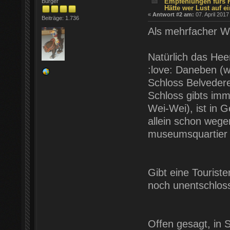
Empfehlungen fürs 
Bürger
Hätte wer Lust auf ei
«
Antwort #2 am:
07. April 2017
Beiträge: 1.736
Als mehrfacher W
Natürlich das Hee
:love:
Daneben (wen
Schloss Belvedere
Schloss gibts im
Wei-Wei), ist in
allein schon wege
museumsquartier 
Gibt eine Touriste
noch unentschloss
Offen gesagt, in