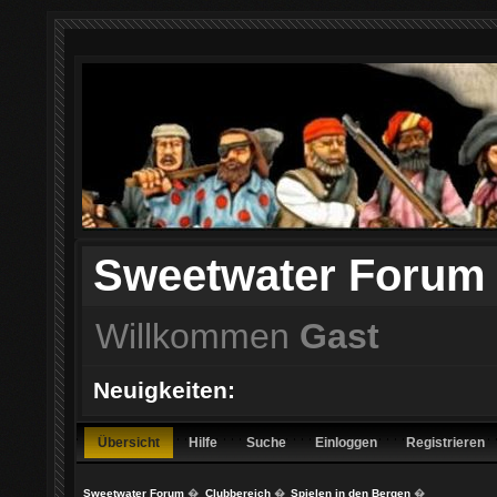
Sweetwater Forum
Willkommen
Gast
Neuigkeiten:
Übersicht
Hilfe
Suche
Einloggen
Registrieren
Sweetwater Forum
�
Clubbereich
�
Spielen in den Bergen
�