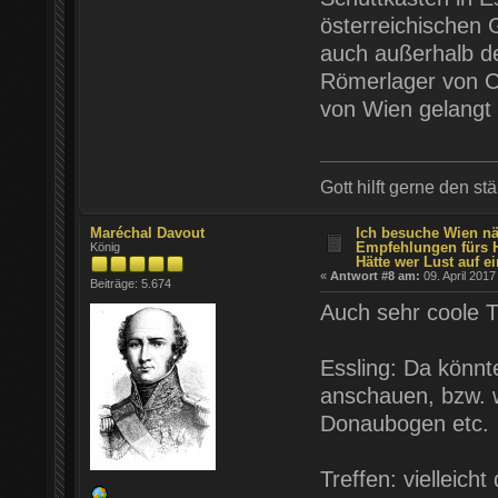
österreichischen
auch außerhalb de
Römerlager von C
von Wien gelangt 
Gott hilft gerne den st
Maréchal Davout
Ich besuche Wien nä
Empfehlungen fürs 
König
Hätte wer Lust auf ei
«
Antwort #8 am:
09. April 2017
Beiträge: 5.674
Auch sehr coole T
Essling: Da könnt
anschauen, bzw. w
Donaubogen etc.
Treffen: vielleic