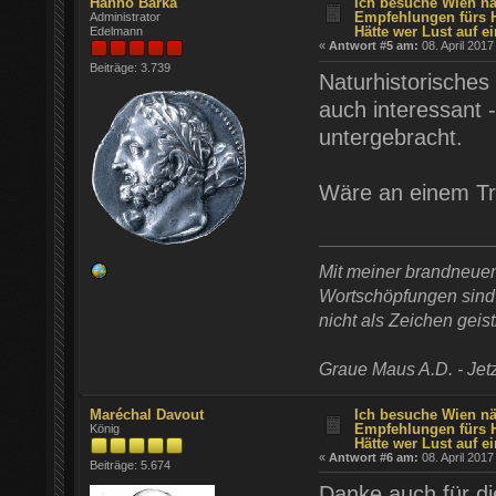
Hanno Barka
Ich besuche Wien nä
Empfehlungen fürs 
Administrator
Hätte wer Lust auf ei
Edelmann
«
Antwort #5 am:
08. April 2017
Beiträge: 3.739
Naturhistorische
auch interessant 
untergebracht.
Wäre an einem Tre
Mit meiner brandneue
Wortschöpfungen sind t
nicht als Zeichen geist
Graue Maus A.D. - Jetz
Maréchal Davout
Ich besuche Wien nä
Empfehlungen fürs 
König
Hätte wer Lust auf ei
«
Antwort #6 am:
08. April 2017
Beiträge: 5.674
Danke auch für di