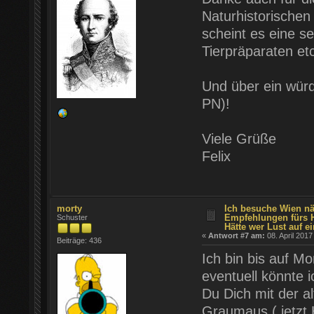
Naturhistorischen
scheint es eine s
Tierpräparaten etc
Und über ein würd
PN)!
Viele Grüße
Felix
morty
Ich besuche Wien nä
Empfehlungen fürs 
Schuster
Hätte wer Lust auf ei
«
Antwort #7 am:
08. April 2017
Beiträge: 436
Ich bin bis auf M
eventuell könnte 
Du Dich mit der al
Graumaus ( jetzt H