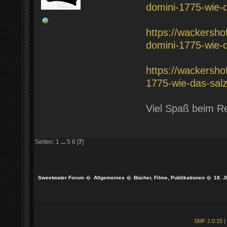
domini-1775-wie-d
https://wackersh
domini-1775-wie-
https://wackersh
1775-wie-das-salz
Viel Spaß beim R
Seiten:
1
...
5
6
[
7
]
Sweetwater Forum
�
Allgemeines
�
Bücher, Filme, Publikationen
�
18. J
SMF 2.0.15
|