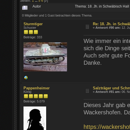
Seiten:
1
...
5
6
[
7
]
Autor
Thema: 18. Jh. in Schwäbisch Hal
0 Mitglieder und 1 Gast betrachten dieses Thema.
Sturmtiger
Re: 18. Jh. in Schwä
Schuster
«
Antwort #90 am:
12. Ju
Beiträge: 333
Wie immer ein int
sich die Dinge se
Auch sehr gute Fo
Danke.
Pappenheimer
Salzträger und Sch
König
«
Antwort #91 am:
06. N
Beiträge: 5.079
Dieses Jahr gab e
Wackershofen. Daf
https://wackersh