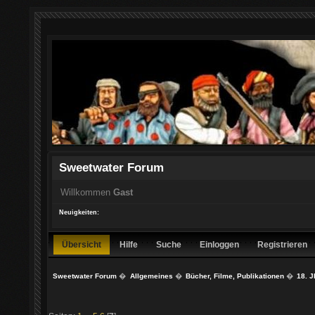
Sweetwater Forum
Willkommen
Gast
Neuigkeiten:
Übersicht
Hilfe
Suche
Einloggen
Registrieren
Sweetwater Forum
�
Allgemeines
�
Bücher, Filme, Publikationen
�
18. J