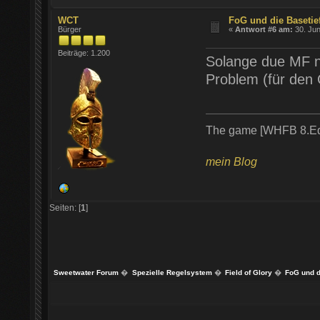
WCT
FoG und die Basetie
Bürger
«
Antwort #6 am:
30. Jun
Beiträge: 1.200
Solange due MF nur
Problem (für den 
The game [WHFB 8.Ed] i
mein Blog
Seiten: [
1
]
Sweetwater Forum
�
Spezielle Regelsystem
�
Field of Glory
�
FoG und d