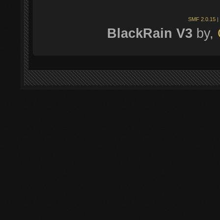
SMF 2.0.15
|
BlackRain V3
by,