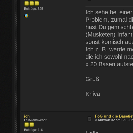
Beiträge: 625
Ich sehe bei eine
Problem, zumal di
hast Du gemischte
(Musketen) Infante
sonst komisch au
Ich z. B. werde m
die ich sowohl na
x 20 Basen aufste
Gruß
Kniva
ich
FoG und die Basetie
Leinwandweber
«
Antwort #2 am:
29. Jun
Beiträge: 116