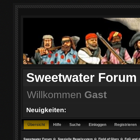
Sweetwater Forum
Willkommen
Gast
Neuigkeiten:
Übersicht
Hilfe
Suche
Einloggen
Registrieren
Sweetwater Forum
�
Spezielle Regelsystem
�
Field of Glory
�
FoG und d