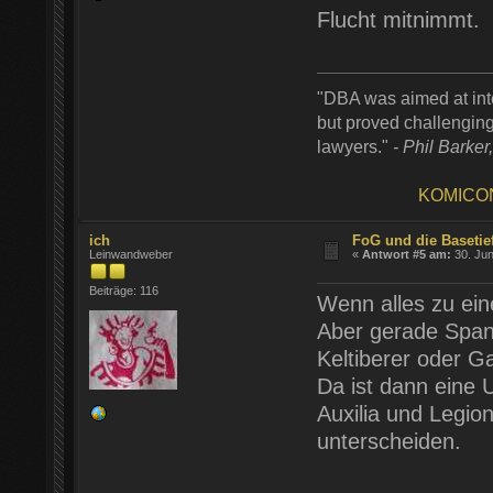
Flucht mitnimmt.
"DBA was aimed at inte
but proved challenging
lawyers."
- Phil Barker
KOMICO
ich
FoG und die Basetie
Leinwandweber
«
Antwort #5 am:
30. Jun
Beiträge: 116
Wenn alles zu ein
Aber gerade Span
Keltiberer oder G
Da ist dann eine 
Auxilia und Legio
unterscheiden.