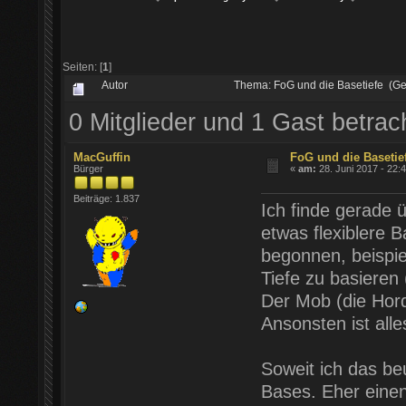
Seiten: [
1
]
Autor
Thema: FoG und die Basetiefe (G
0 Mitglieder und 1 Gast betra
MacGuffin
FoG und die Basetie
Bürger
«
am:
28. Juni 2017 - 22:
Beiträge: 1.837
Ich finde gerade 
etwas flexiblere B
begonnen, beispie
Tiefe zu basieren
Der Mob (die Hord
Ansonsten ist alle
Soweit ich das beu
Bases. Eher einen