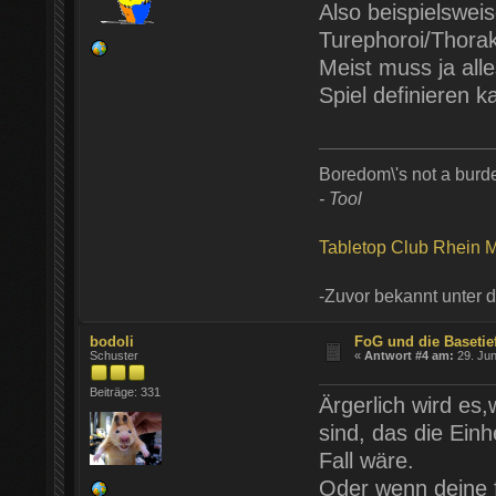
Also beispielsweis
Turephoroi/Thorak
Meist muss ja all
Spiel definieren 
Boredom\'s not a burd
- Tool
Tabletop Club Rhein M
-Zuvor bekannt unter
bodoli
FoG und die Basetie
Schuster
«
Antwort #4 am:
29. Jun
Beiträge: 331
Ärgerlich wird es
sind, das die Einh
Fall wäre.
Oder wenn deine f