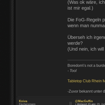
(Was ok wäre, ich 
ist mir egal.)
Die FoG-Regeln po
wenn man nunmal 
Überseh ich irgen
werde?
(Und nein, ich wi
Boredom\'s not a burd
- Tool
Tabletop Club Rhein M
-Zuvor bekannt unter
Kniva
@MacGuffin
Fischersmann
«
Antwort #1 am:
29. Jun