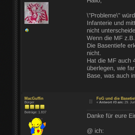
Hallo,
\"Probleme\" wür
Infanterie und mit
nicht unterscheid
Wenn die MF z.B. 
Die Basentiefe e
nicht.
Hat die MF auch 
überlegen, wie fa
Base, was auch i
MacGuffin
FoG und die Basetie
Bürger
«
Antwort #3 am:
29. Jun
Beiträge: 1.837
Danke für eure E
@ ich: