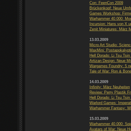
Con: FeenCon 2009
Brückenkopf: Neue Umf
Games Workshop: Firme
Warhammer 40.000: Modu
Incursion: Hans von X u
Zenit Miniatures: März M
13.03.2009
Micro Art Studio: Scienc
MaxMini: Postapokalyp
Hell Dorado: Li Tsu Tsin
Artizan Design: Neue Mi
Wargames Foundry: 5 ne
Tale of War: Ron & Bon
14.03.2009
Infinity: März Neuheiten
Review: Perry Plastik F
Hell Dorado: Li Tsu Tsin
Warlord Games: Imperat
Warhammer Fantasy: We
15.03.2009
Warhammer 40.000: Spie
Avatars of War: Neue 