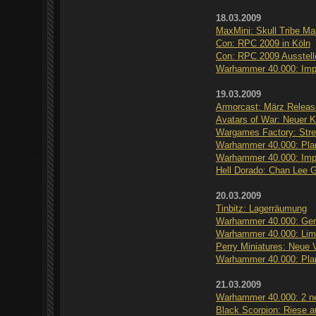
18.03.2009
MaxMini: Skull Tribe Mas
Con: RPC 2009 in Köln
Con: RPC 2009 Ausstelle
Warhammer 40.000: Impe
19.03.2009
Armorcast: März Relea
Avatars of War: Neuer Kr
Wargames Factory: Stre
Warhammer 40.000: Plan
Warhammer 40.000: Impe
Hell Dorado: Chan Lee 
20.03.2009
Tinbitz: Lagerräumung
Warhammer 40.000: Gerü
Warhammer 40.000: Limit
Perry Miniatures: Neue 
Warhammer 40.000: Plan
21.03.2009
Warhammer 40.000: 2 n
Black Scorpion: Riese 