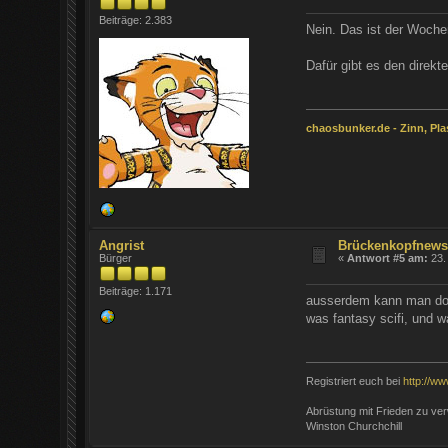
Beiträge: 2.383
Nein. Das ist der Wochen
Dafür gibt es den direk
chaosbunker.de - Zinn, Plas
Angrist
Brückenkopfnews
Bürger
«
Antwort #5 am:
23.
Beiträge: 1.171
ausserdem kann man doch
was fantasy scifi, und w
Registriert euch bei
http://ww
Abrüstung mit Frieden zu ver
Winston Churchchill