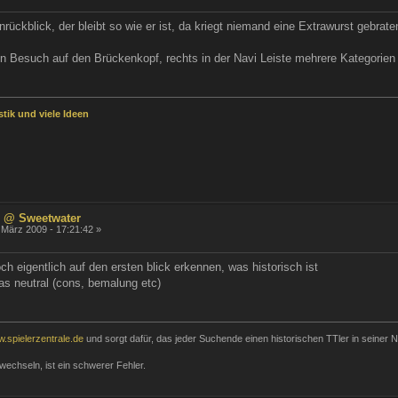
rückblick, der bleibt so wie er ist, da kriegt niemand eine Extrawurst gebrate
ten Besuch auf den Brückenkopf, rechts in der Navi Leiste mehrere Kategorien
tik und viele Ideen
 @ Sweetwater
 März 2009 - 17:21:42 »
 eigentlich auf den ersten blick erkennen, was historisch ist
as neutral (cons, bemalung etc)
w.spielerzentrale.de
und sorgt dafür, das jeder Suchende einen historischen TTler in seiner N
wechseln, ist ein schwerer Fehler.