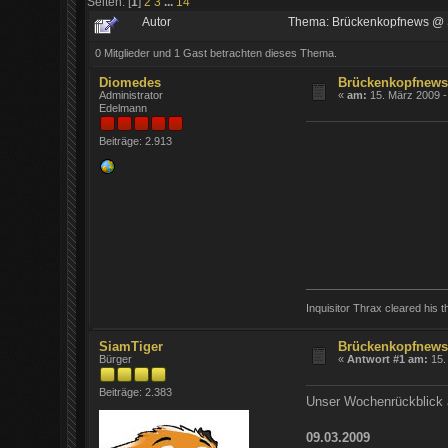
Seiten: [
1
]
2
3
...
14
Autor
Thema: Brückenkopfnews @ 
0 Mitglieder und 1 Gast betrachten dieses Thema.
Diomedes
Brückenkopfnews
Administrator
«
am:
15. März 2009 -
Edelmann
Beiträge: 2.913
Inquisitor Thrax cleared his th
SiamTiger
Brückenkopfnews
Bürger
«
Antwort #1 am:
15.
Beiträge: 2.383
Unser Wochenrückblick 
09.03.2009