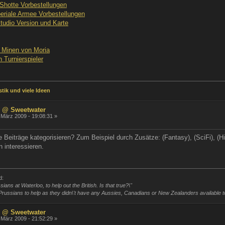
Shotte Vorbestellungen
riale Armee Vorbestellungen
tudio Version und Karte
- Minen von Moria
 Turnierspieler
tik und viele Ideen
 @ Sweetwater
 März 2009 - 19:08:31 »
ie Beiträge kategorisieren? Zum Beispiel durch Zusätze: (Fantasy), (SciFi), (
n interessieren.
d:
ians at Waterloo, to help out the British. Is that true?\"
Prussians to help as they didn\'t have any Aussies, Canadians or New Zealanders available to fi
 @ Sweetwater
 März 2009 - 21:52:29 »