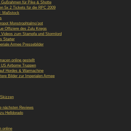
 Gußrahmen für Pike & Shotte
en 5x 2 Tickets für die RPC 2009
s: Maßstock
s
ropot Monstrophtalmo’pot
e Offiziere des Zulu Kriegs
 Videos zum Stampfa und Stormlord
s Starter
riale Armee Pressebilder
macen online gestellt
 US Airborne Truppen
 auf Hordes & Warmachine
ere Bilder zur Imperialen Armee
 Skizzen
ie nächsten Reviews
zu Helldorado
n online