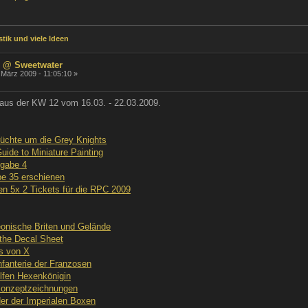
tik und viele Ideen
 @ Sweetwater
 März 2009 - 11:05:10 »
aus der KW 12 vom 16.03. - 22.03.2009.
chte um die Grey Knights
ide to Miniature Painting
gabe 4
be 35 erschienen
en 5x 2 Tickets für die RPC 2009
eonische Briten und Gelände
aithe Decal Sheet
s von X
nfanterie der Franzosen
lfen Hexenkönigin
Konzeptzeichnungen
er der Imperialen Boxen