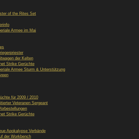
ter of the Rites Set
rinfo
riale Armee im Mai
ses
iegerpriester
itwagen der Kelten
et Strike Gerüchte
riale Armee Sturm & Unterstützung
Green
chte für 2009 / 2010
ierter Veteranen Sergeant
Vorbestellungen
et Strike Gerüchte
eue Apokalypse Verbände
auf der Workbench