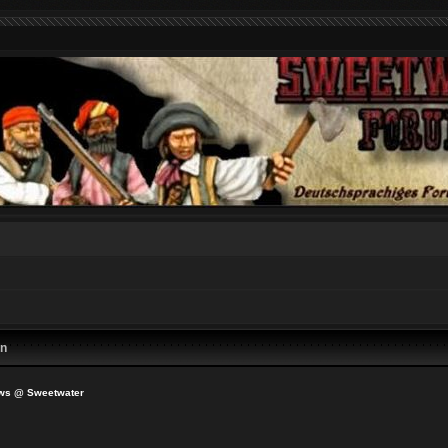
en
ws @ Sweetwater