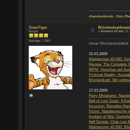
chaosbunker.de - Zinn, Plas
SiamTiger
Brückenkopfnews
Bürger
«
Antwort #2 am:
22.
Beiträge: 2.383
Unser Wochenrückblick 
16.03.2009
Warhammer 40.000: Gerü
Review: The Complete Gu
WPM: Vorschau auf Aus
Fictional Reality: Ausga
Brückenkopf: Wir verlos
17.03.2009
Perry Miniatures: Napol
Bell of Lost Souls: Il-K
Incursion: Bemalter Han
Victrix: Napoleonische I
Avatars of War: Dunkele
Hell Dorado: Chan Lee 
Warhammer 40.000: Bild