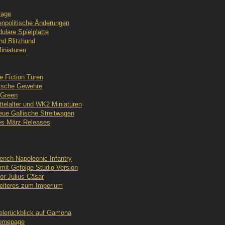
rage
npolitische Änderungen
lare Spielplatte
nd Blitzhund
iniaturen
e Fiction Türen
tische Gewehre
 Green
ttelalter und WK2 Miniaturen
ue Gallische Streitwagen
es März Releases
rench Napoleonic Infantry
 mit Gefolge Studio Version
or Julius Cäsar
iteres zum Imperium
lerückblick auf Gamona
Homepage