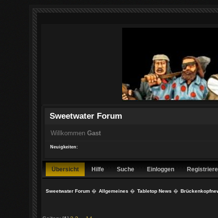
Sweetwater Forum
Willkommen
Gast
Neuigkeiten:
Übersicht
Hilfe
Suche
Einloggen
Registrier
Sweetwater Forum
�
Allgemeines
�
Tabletop News
�
Brückenkopfne