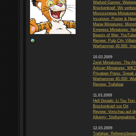
Warlord Games: Weitere
Brückenkopf: Wir verlos
Mississinewa Miniature
Incursion: Poster & New
Maow Miniatures: Monst
Empress Miniatures: Neu
Beasts of War: YouTube
Review: Pulp City Villain
Warhammer 40.000: Impe
10.03.2009
Zenit Miniatures: The Al
Artizan Miniatures: WK2
Privateer Press: Sneak
Warhammer 40.000: Weit
Review: Trafalgar
11.03.2009
Hell Dorado: Li Tsu Tsin
Brückenkopf vor Ort
Review: Vorschau auf d
Alkemy: Stellungnahme 
12.03.2009
Trafalgar: Referenzboge