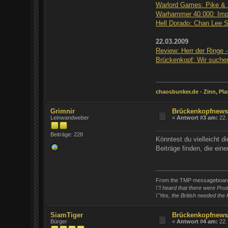
Warlord Games: Pike & 
Warhammer 40.000: Impe
Hell Dorado: Chan Lee S
22.03.2009
Review: Herr der Ringe 
Brückenkopf: Wir suchen
chaosbunker.de - Zinn, Plas
Grimnir
Brückenkopfnews
Leinwandweber
«
Antwort #3 am:
22.
Beiträge: 228
Könntest du vielleicht d
Beiträge finden, die eine
From the TMP messageboar
\"I heard that there were Pruss
\"Yes, the British needed the 
SiamTiger
Brückenkopfnews
Bürger
«
Antwort #4 am:
22.