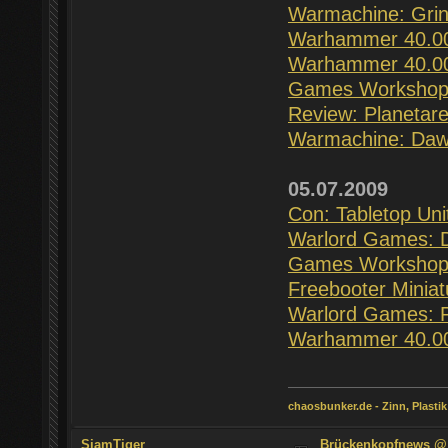
Warmachine: Grin
Warhammer 40.000
Warhammer 40.000
Games Workshop: 
Review: Planetar
Warmachine: Dawn
05.07.2009
Con: Tabletop Unit
Warlord Games: D
Games Workshop: 
Freebooter Miniat
Warlord Games: P
Warhammer 40.0
chaosbunker.de - Zinn, Plastik
SiamTiger
Brückenkopfnews @