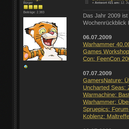
Bürger
«
Antwort #21 am:
12. Ju
Beiträge: 2.383
Das Jahr 2009 ist
Wochenrückblick 
06.07.2009
Warhammer 40.00
Games Workshop: 
Con: FeenCon 20
07.07.2009
GamersNature: Üb
Uncharted Seas: Z
Warmachine: Bas
Warhammer: Übers
Spruepics: Forum
Koblenz: Maltreff