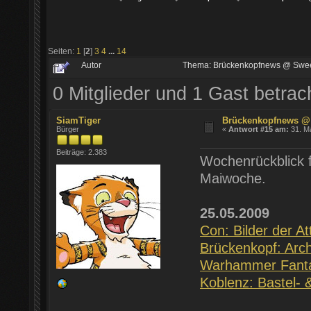
Seiten:
1
[
2
]
3
4
...
14
Autor
Thema: Brückenkopfnews @ Swee
0 Mitglieder und 1 Gast betra
SiamTiger
Brückenkopfnews @
Bürger
«
Antwort #15 am:
31. Ma
Beiträge: 2.383
Wochenrückblick f
Maiwoche.
25.05.2009
Con: Bilder der At
Brückenkopf: Arc
Warhammer Fanta
Koblenz: Bastel-