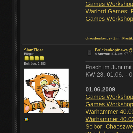
Games Workshop:
Warlord Games: R
Games Workshop
chaosbunker.de - Zinn, Plastik
SiamTiger
Brückenkopfnews @
Bürger
«
Antwort #16 am:
07. Ju
Beiträge: 2.383
Frisch im Juni mi
KW 23, 01.06. - 0
01.06.2009
Games Workshop:
Games Workshop:
Warhammer 40.00
Warhammer 40.00
Scibor: Chaoszwe