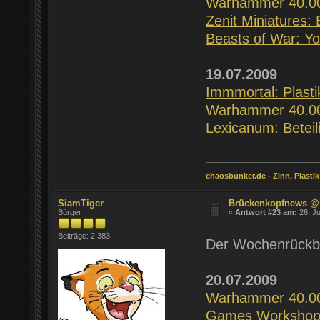
Warhammer 40.00
Zenit Miniatures
Beasts of War: Y
19.07.2009
Immmortal: Plasti
Warhammer 40.00
Lexicanum: Betei
chaosbunker.de - Zinn, Plastik
SiamTiger
Brückenkopfnews @
Bürger
«
Antwort #23 am:
26. Ju
Beiträge: 2.383
Der Wochenrückbl
20.07.2009
Warhammer 40.00
Games Workshop: 