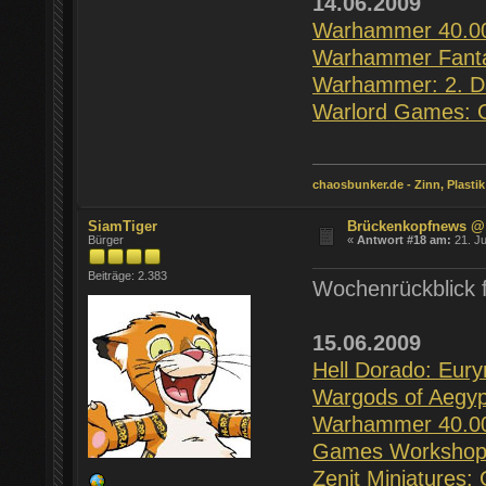
14.06.2009
Warhammer 40.000
Warhammer Fanta
Warhammer: 2. D
Warlord Games: G
chaosbunker.de - Zinn, Plastik
SiamTiger
Brückenkopfnews @
Bürger
«
Antwort #18 am:
21. Ju
Beiträge: 2.383
Wochenrückblick f
15.06.2009
Hell Dorado: Eur
Wargods of Aegyp
Warhammer 40.000
Games Workshop:
Zenit Miniatures: