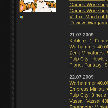
Games Workshop: 
Games Workshop: 
Victrix: March of
Review: Wargame
21.07.2009
Koblenz: 1. Fant
Warhammer 40.00
Zenit Miniatures: 
Pulp City: Howler
Planet Fantasy: S
22.07.2009
Warhammer 40.00
Empress Miniature
Pulp City: 3 neue
Vassal: Vassal 40k
Freebooter Minia