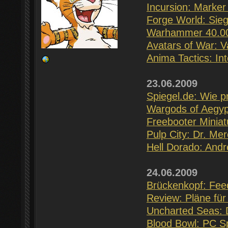
Incursion: Marker
Forge World: Sieg
Warhammer 40.000
Avatars of War: V
Anima Tactics: Int
23.06.2009
Spiegel.de: Wie p
Wargods of Aegypt
Freebooter Miniat
Pulp City: Dr. Mer
Hell Dorado: And
24.06.2009
Brückenkopf: Fee
Review: Pläne für 
Uncharted Seas: 
Blood Bowl: PC Sp