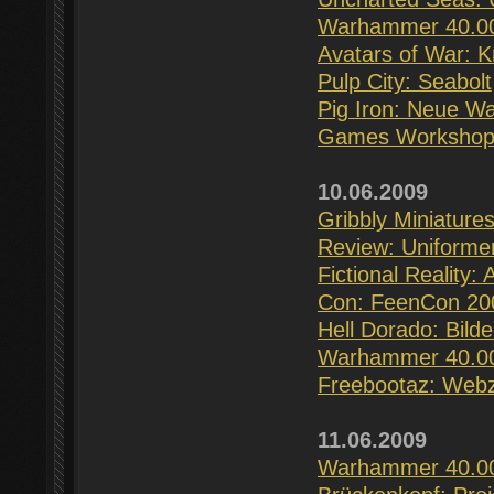
Warhammer 40.00
Avatars of War: K
Pulp City: Seabolt
Pig Iron: Neue Wa
Games Workshop: 
10.06.2009
Gribbly Miniatures
Review: Uniforme
Fictional Reality
Con: FeenCon 20
Hell Dorado: Bild
Warhammer 40.000
Freebootaz: Webz
11.06.2009
Warhammer 40.00