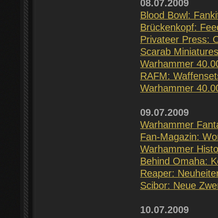
08.07.2009
Blood Bowl: Fank
Brückenkopf: Fee
Privateer Press: 
Scarab Miniature
Warhammer 40.000:
RAFM: Waffensets
Warhammer 40.00
09.07.2009
Warhammer Fantas
Fan-Magazin: Wor
Warhammer Histori
Behind Omaha: K
Reaper: Neuheiten
Scibor: Neue Zwer
10.07.2009