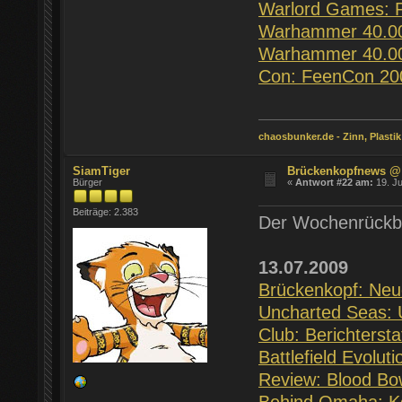
Warlord Games: 
Warhammer 40.000
Warhammer 40.0
Con: FeenCon 200
chaosbunker.de - Zinn, Plastik
SiamTiger
Brückenkopfnews @
Bürger
«
Antwort #22 am:
19. Ju
Beiträge: 2.383
Der Wochenrückbl
13.07.2009
Brückenkopf: Ne
Uncharted Seas: 
Club: Berichterst
Battlefield Evolut
Review: Blood Bo