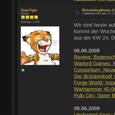
chaosbunker.de - Zinn, Plastik
SiamTiger
Brückenkopfnews @
Bürger
«
Antwort #17 am:
14. Ju
Beiträge: 2.383
Wir sind heute au
kommt der Wochen
aus der KW 24, 08
08.06.2009
Review: Bogensc
Warlord Games: P
Consortium: Neue 
Der Brückenkopf 
Forge World: Impe
Warhammer 40.000
Pulp City: Sister
09.06.2009
Uncharted Seas: 