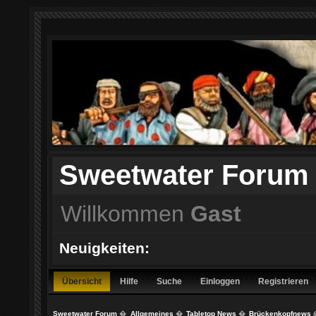
Sweetwater Forum
Willkommen
Gast
Neuigkeiten:
Übersicht
Hilfe
Suche
Einloggen
Registrieren
Sweetwater Forum
�
Allgemeines
�
Tabletop News
�
Brückenkopfnews 