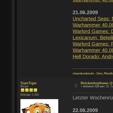
21.06.2009
Uncharted Seas: 
Warhammer 40.00
Warlord Games: Da
Lexicanum: Betei
Warlord Games: P
Warhammer 40.00
Hell Dorado: And
chaosbunker.de - Zinn, Plastik
SiamTiger
Brückenkopfnews @
Bürger
«
Antwort #19 am:
28. Ju
Beiträge: 2.383
Letzter Wochenrüc
22.06.2009