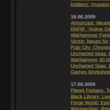
Koblenz: Invasion 
16.06.2009
Armorcast: Neues
RAFM: “Anime Girl
Warhammer Fanta
Victrix: Neues f
Pulp City: Chronin
Uncharted Seas: 
Warhammer 40.000
Uncharted Seas: F
Games Workshop:
17.06.2009
Planet Fantasy: T
Black Library: Li
Forge World: Epic
Warmachine: Retri