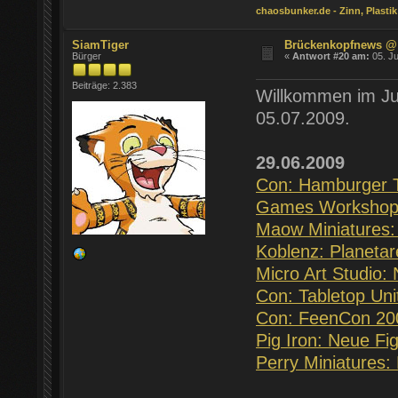
chaosbunker.de - Zinn, Plastik
SiamTiger
Brückenkopfnews @
Bürger
«
Antwort #20 am:
05. Ju
Beiträge: 2.383
Willkommen im Ju
05.07.2009.
29.06.2009
Con: Hamburger T
Games Workshop:
Maow Miniatures:
Koblenz: Planetar
Micro Art Studio
Con: Tabletop Unit
Con: FeenCon 20
Pig Iron: Neue Fi
Perry Miniatures: