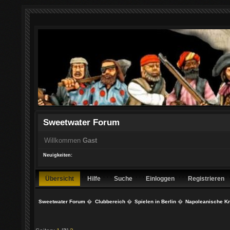
Sweetwater Forum
Willkommen
Gast
Neuigkeiten:
Übersicht
Hilfe
Suche
Einloggen
Registrieren
Sweetwater Forum
�
Clubbereich
�
Spielen in Berlin
�
Napoleanische K