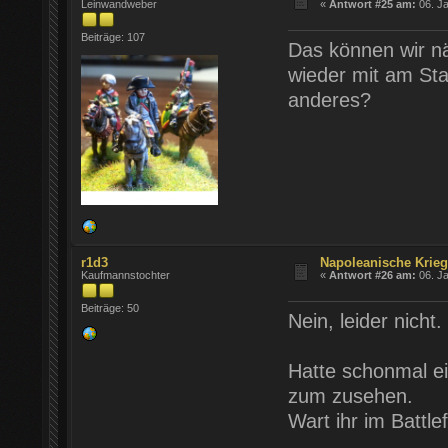
Leinwandweber
«
Antwort #25 am:
06. Ja
Beiträge: 107
Das können wir nä
wieder mit am St
anderes?
r1d3
Napoleanische Krie
Kaufmannstochter
«
Antwort #26 am:
06. Ja
Beiträge: 50
Nein, leider nicht.
Hatte schonmal e
zum zusehen.
Wart ihr im Battl