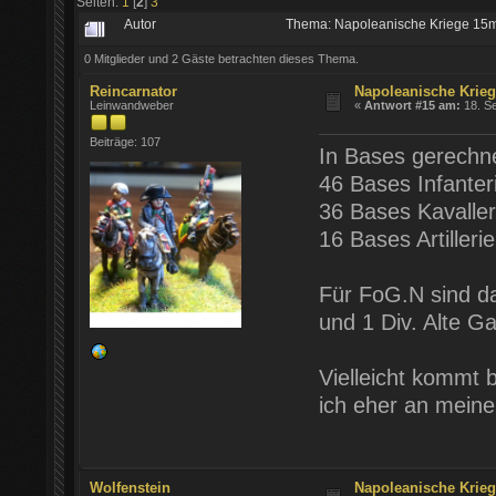
Seiten:
1
[
2
]
3
Autor
Thema: Napoleanische Kriege 15
0 Mitglieder und 2 Gäste betrachten dieses Thema.
Reincarnator
Napoleanische Krie
Leinwandweber
«
Antwort #15 am:
18. Se
Beiträge: 107
In Bases gerechne
46 Bases Infanter
36 Bases Kavaller
16 Bases Artillerie
Für FoG.N sind da
und 1 Div. Alte G
Vielleicht kommt 
ich eher an mein
Wolfenstein
Napoleanische Krie