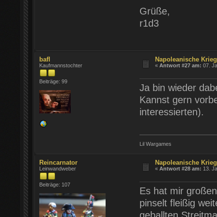
Grüße,
r1d3
bafl
Napoleanische Krie
Kaufmannstochter
«
Antwort #27 am:
07. Ja
Beiträge: 99
Ja bin wieder dab
Kannst gern vorbe
interessierten).
Lil Wargames
Reincarnator
Napoleanische Krie
Leinwandweber
«
Antwort #28 am:
13. Ja
Beiträge: 107
Es hat mir großen
pinselt fleißig we
geballten Streit