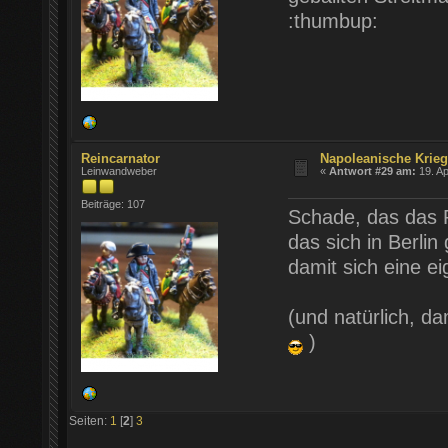
:thumbup:
Reincarnator
Napoleanische Krie
Leinwandweber
«
Antwort #29 am:
19. Ap
Beiträge: 107
Schade, das das Pr
das sich in Berli
damit sich eine ei
(und natürlich, da
)
Seiten:
1
[
2
]
3