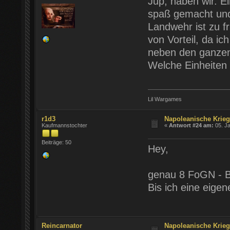
Jup, haben wir. E
spaß gemacht und
Landwehr ist zu f
von Vorteil, da ic
neben den ganzen
Welche Einheiten
Lil Wargames
r1d3
Napoleanische Krie
Kaufmannstochter
«
Antwort #24 am:
05. Ja
Beiträge: 50
Hey,
genau 8 FoGN - B
Bis ich eine eige
Reincarnator
Napoleanische Krie