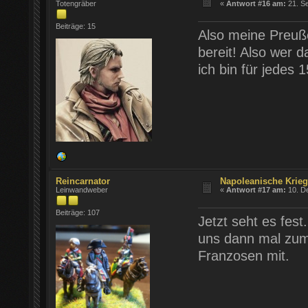
Totengräber
«
Antwort #16 am:
21. Se
Beiträge: 15
Also meine Preuße
bereit! Also wer d
ich bin für jedes
Reincarnator
Napoleanische Krie
Leinwandweber
«
Antwort #17 am:
10. D
Beiträge: 107
Jetzt seht es fest
uns dann mal zum
Franzosen mit.