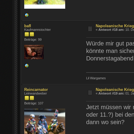
bafl
Napoleanische Krie
Kaufmannstochter
«
Antwort #18 am:
10. D
Beiträge: 99
Würde mir gut pas
könnte man sicher
Donnerstagabend 
Lil Wargames
Reincarnator
Napoleanische Krie
Leinwandweber
«
Antwort #19 am:
01. Ja
Beiträge: 107
Jetzt müssen wir 
oder 11.?) bei de
dann wo sein?