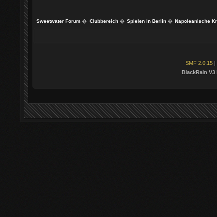
Sweetwater Forum
�
Clubbereich
�
Spielen in Berlin
�
Napoleanische K
SMF 2.0.15
|
BlackRain V3