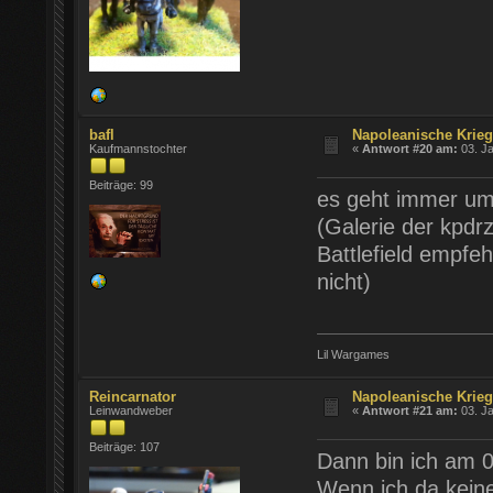
bafl
Napoleanische Krie
Kaufmannstochter
«
Antwort #20 am:
03. Ja
Beiträge: 99
es geht immer um 
(Galerie der kpdr
Battlefield empfe
nicht)
Lil Wargames
Reincarnator
Napoleanische Krie
Leinwandweber
«
Antwort #21 am:
03. Ja
Beiträge: 107
Dann bin ich am 0
Wenn ich da keine