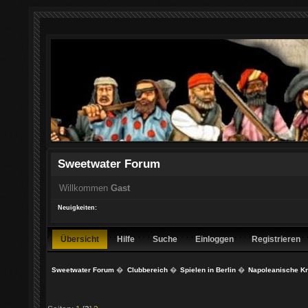
Sweetwater Forum
Willkommen
Gast
Neuigkeiten:
Übersicht
Hilfe
Suche
Einloggen
Registrieren
Sweetwater Forum
�
Clubbereich
�
Spielen in Berlin
�
Napoleanische K