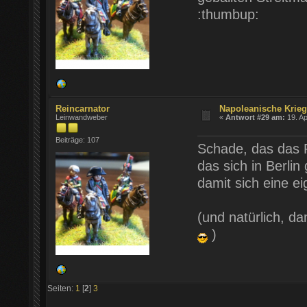
:thumbup:
Reincarnator
Napoleanische Krie
Leinwandweber
«
Antwort #29 am:
19. Ap
Beiträge: 107
Schade, das das Pr
das sich in Berli
damit sich eine ei
(und natürlich, da
)
Seiten:
1
[
2
]
3