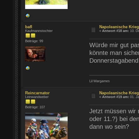
bafl
Napoleanische Krie
Kaufmannstochter
«
Antwort #18 am:
10. D
Beiträge: 99
Würde mir gut pas
könnte man sicher
Donnerstagabend 
Lil Wargames
Reincarnator
Napoleanische Krie
Leinwandweber
«
Antwort #19 am:
01. Ja
Beiträge: 107
Jetzt müssen wir 
oder 11.?) bei de
dann wo sein?