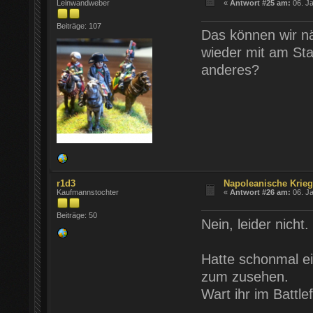
Leinwandweber
«
Antwort #25 am:
06. Ja
Beiträge: 107
Das können wir nä
wieder mit am St
anderes?
r1d3
Napoleanische Krie
Kaufmannstochter
«
Antwort #26 am:
06. Ja
Beiträge: 50
Nein, leider nicht.
Hatte schonmal e
zum zusehen.
Wart ihr im Battl