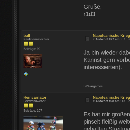
Grüße,
r1d3
bafl
Napoleanische Krie
Kaufmannstochter
«
Antwort #27 am:
07. Ja
Beiträge: 99
Ja bin wieder dab
Kannst gern vorbe
interessierten).
Lil Wargames
Reincarnator
Napoleanische Krie
Leinwandweber
«
Antwort #28 am:
13. Ja
Beiträge: 107
Es hat mir großen
pinselt fleißig we
geballten Streit