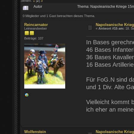
Seiten:
1
[
2
]
3
Autor
Thema: Napoleanische Kriege 15
0 Mitglieder und 1 Gast betrachten dieses Thema.
Reincarnator
Napoleanische Krie
Leinwandweber
«
Antwort #15 am:
18. Se
Beiträge: 107
In Bases gerechne
46 Bases Infanter
36 Bases Kavaller
16 Bases Artillerie
Für FoG.N sind da
und 1 Div. Alte G
Vielleicht kommt 
ich eher an mein
Wolfenstein
Napoleanische Krie