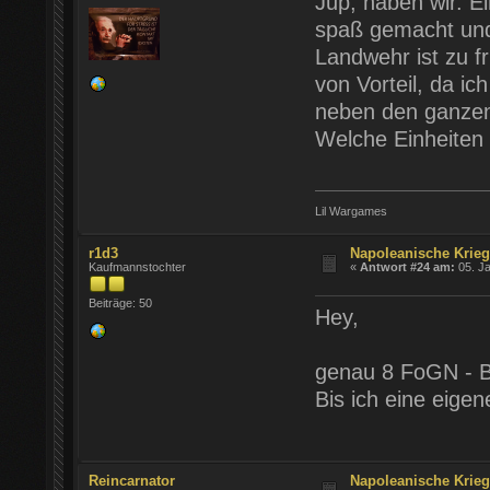
Jup, haben wir. E
spaß gemacht und
Landwehr ist zu f
von Vorteil, da ic
neben den ganzen
Welche Einheiten
Lil Wargames
r1d3
Napoleanische Krie
Kaufmannstochter
«
Antwort #24 am:
05. Ja
Beiträge: 50
Hey,
genau 8 FoGN - B
Bis ich eine eige
Reincarnator
Napoleanische Krie