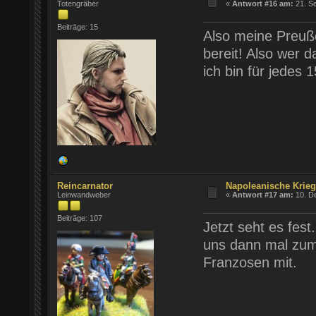
Totengräber
«
Antwort #16 am:
21. Se
Beiträge: 15
Also meine Preuße
bereit! Also wer d
ich bin für jedes
Reincarnator
Napoleanische Krie
Leinwandweber
«
Antwort #17 am:
10. D
Beiträge: 107
Jetzt seht es fest
uns dann mal zum
Franzosen mit.