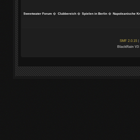
Sweetwater Forum
�
Clubbereich
�
Spielen in Berlin
�
Napoleanische K
SMF 2.0.15
|
BlackRain V3