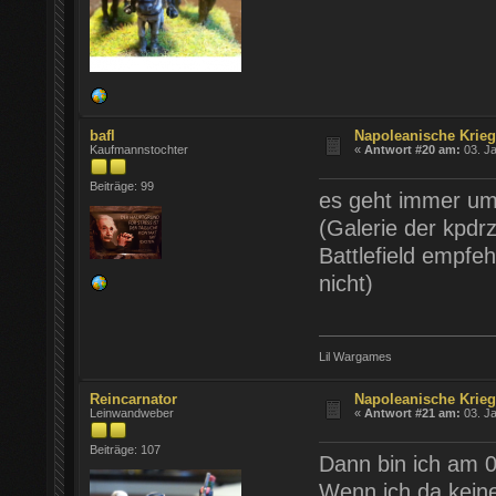
bafl
Napoleanische Krie
Kaufmannstochter
«
Antwort #20 am:
03. Ja
Beiträge: 99
es geht immer um 
(Galerie der kpdr
Battlefield empfe
nicht)
Lil Wargames
Reincarnator
Napoleanische Krie
Leinwandweber
«
Antwort #21 am:
03. Ja
Beiträge: 107
Dann bin ich am 0
Wenn ich da keine