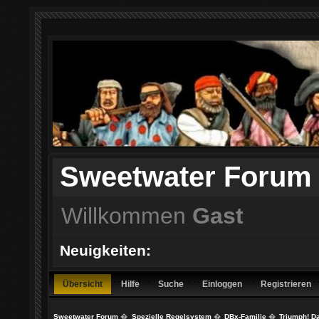
Sweetwater Forum
Willkommen
Gast
Neuigkeiten:
Übersicht
Hilfe
Suche
Einloggen
Registrieren
Sweetwater Forum
�
Spezielle Regelsystem
�
DBx-Familie
�
Triumph! D