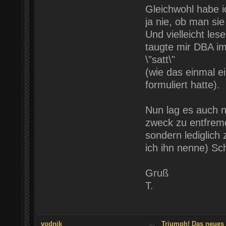
Gleichwohl habe i
ja nie, ob man sie
Und vielleicht les
taugte mir DBA imm
\"satt\"
(wie das einmal e
formuliert hatte).
Nun lag es auch n
zweck zu entfrem
sondern lediglich
ich ihn nenne) Sc
Gruß
T.
vodnik
Triumph! Das neues