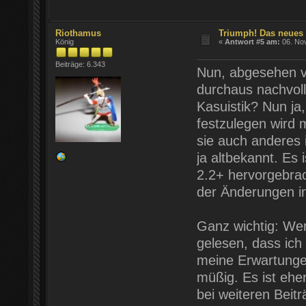
Riothamus
Triumph! Das neues
König
«
Antwort #5 am:
06. Nov
Beiträge: 6.343
Nun, abgesehen von
durchaus nachvoll
Kasuistik? Nun ja
festzulegen wird 
sie auch anderes 
ja altbekannt. Es 
2.2+ hervorgebrac
der Änderungen in 
Ganz wichtig: We
gelesen, dass ich
meine Erwartungen
müßig. Es ist eh
bei weiteren Beit