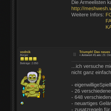
Die Armeelisten ka
http://meshwesh
Weitere Infors:
F
F
K
vodnik
Triumph! Das neues
Bürger
«
Antwort #1 am:
29. Okt
Beiträge: 2.050
...ich versuche m
nicht ganz einfach
- eigenwilligeSpie
- 26 verschieden
- 648 verschiede
- neuartiges Gel
- zusatzregeln fü