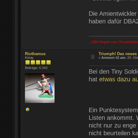
Die Amientwickle
haben dafür DBA
...DBX-Regeln zum \'Runterladen
Riothamus
Triumph! Das neues
König
«
Antwort #2 am:
29. Okt
Beiträge: 6.343
Bei den Tiny Sold
hat
etwas dazu au
Ein Punktesystem 
Listen ankommt. 
nicht nur zu enge 
nicht beurteilen k