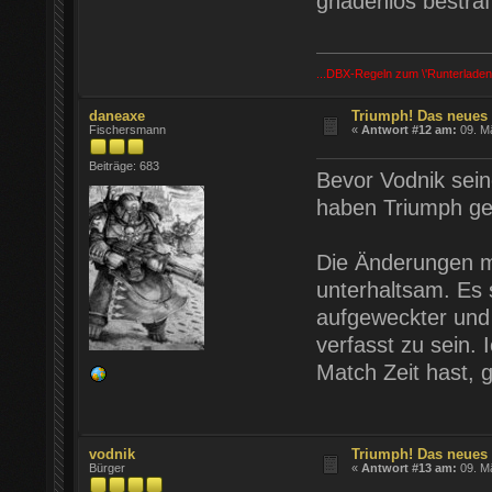
gnadenlos bestraft 
...DBX-Regeln zum \'Runterladen
daneaxe
Triumph! Das neues
Fischersmann
«
Antwort #12 am:
09. Mä
Beiträge: 683
Bevor Vodnik seine
haben Triumph ges
Die Änderungen m
unterhaltsam. Es 
aufgeweckter und 
verfasst zu sein.
Match Zeit hast, 
vodnik
Triumph! Das neues
Bürger
«
Antwort #13 am:
09. Mä