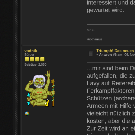
interessiert und 
gewartet wird.
Gruß
Riothamus
vodnik
Triumph! Das neues
Bürger
«
Antwort #6 am:
06. Nov
Beiträge: 2.050
...mir sind beim 
aufgefallen, die
Lavy auf Reiterei
Ferkampffaktoren 
Schützen (archers
Armeen mit Hilfe 
vieleicht nützlic
kosten, aber die 
Zur Zeit wird an e