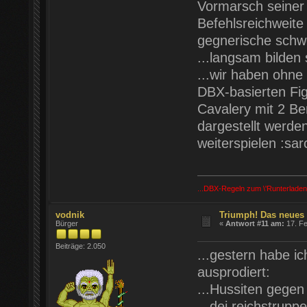
Vormarsch seiner
Befehlsreichweite 
gegnerische schwe
...langsam bilden 
...wir haben ohne
DBX-basierten Fig
Cavalery mit 2 Be
dargestellt werde
weiterspielen :sarc
...DBX-Regeln zum \'Runterladen
vodnik
Triumph! Das neues
Bürger
«
Antwort #11 am:
17. Fe
Beiträge: 2.050
...gestern habe i
ausprodiert:
...Hussiten gege
...dei reichstrup