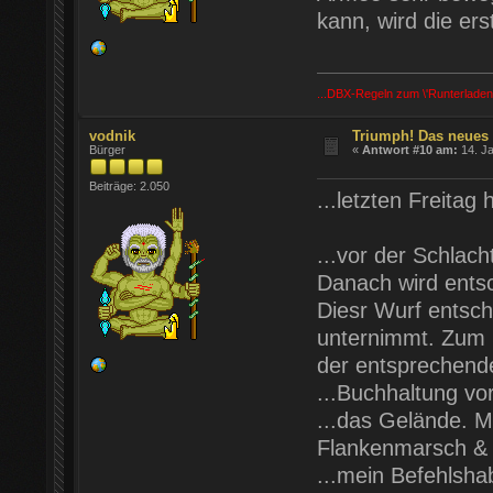
kann, wird die ers
...DBX-Regeln zum \'Runterladen
vodnik
Triumph! Das neues
Bürger
«
Antwort #10 am:
14. Ja
Beiträge: 2.050
...letzten Freitag
...vor der Schlac
Danach wird entsch
Diesr Wurf entsc
unternimmt. Zum 
der entsprechende
...Buchhaltung vo
...das Gelände. 
Flankenmarsch & g
...mein Befehlsha