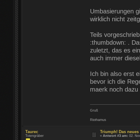
Umbasierungen gib
wirklich nicht ze
Teils vorgeschrie
:thumbdown: . Das
zuletzt, das es e
auch immer diese
Ich bin also erst 
bevor ich die Reg
maerk noch dazu b
Gruß
Riothamus
Taurec
Triumph! Das neues
Totengräber
«
Antwort #3 am:
02. Nov