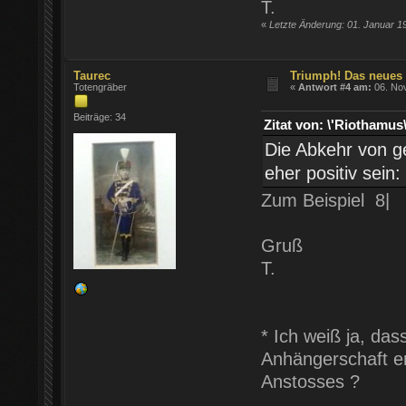
T.
«
Letzte Änderung: 01. Januar 1
Taurec
Triumph! Das neues
Totengräber
«
Antwort #4 am:
06. Nov
Beiträge: 34
Zitat von: \'Riothamu
Die Abkehr von g
eher positiv sein:
Zum Beispiel 8|
Gruß
T.
* Ich weiß ja, das
Anhängerschaft er
Anstosses ?