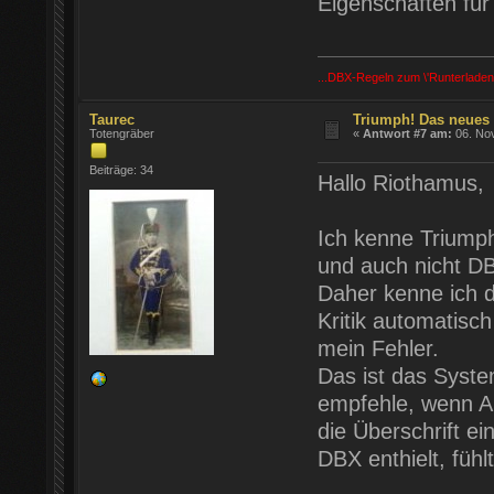
Eigenschaften für
...DBX-Regeln zum \'Runterladen
Taurec
Triumph! Das neues
Totengräber
«
Antwort #7 am:
06. Nov
Beiträge: 34
Hallo Riothamus,
Ich kenne Triumph
und auch nicht DB
Daher kenne ich di
Kritik automatisc
mein Fehler.
Das ist das Syste
empfehle, wenn A
die Überschrift ei
DBX enthielt, fühl