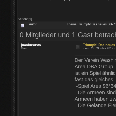
Seiten: [
1
]
Autor
Thema: Triumph! Das neues DBx S
0 Mitglieder und 1 Gast betra
juanbususto
Triumph! Das neues
Gast
«
am:
29. Oktober 2017 - 
Der Verein Wash
Area DBA Group -
ist ein Spiel ähnl
fast das gleiches
-Spiel Area 96*6
-Die Armeen sind 
Armeen haben zwi
-Die Gelände Elem