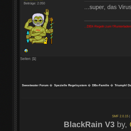
Beiträge: 2.050
...super, das Viru
...DBX-Regeln zum \'Runterladen
Seiten: [
1
]
Sweetwater Forum
�
Spezielle Regelsystem
�
DBx-Familie
�
Triumph! D
SMF 2.0.15
|
BlackRain V3
by,