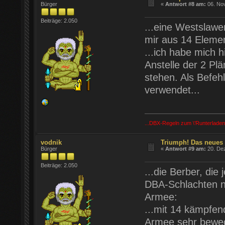
Bürger
«
Antwort #8 am:
06. Nov
Beiträge: 2.050
...eine Westslawe
mir aus 14 Eleme
...ich habe mich h
Anstelle der 2 Pl
stehen. Als Befeh
verwendet...
...DBX-Regeln zum \'Runterladen
vodnik
Triumph! Das neues
Bürger
«
Antwort #9 am:
20. Dez
Beiträge: 2.050
...die Berber, die 
DBA-Schlachten nu
Armee:
...mit 14 kämpfen
Armee sehr beweg