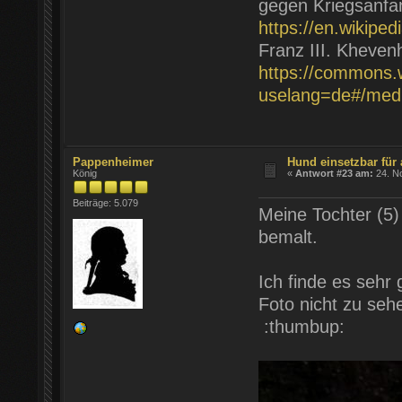
gegen Kriegsanfa
https://en.wikipe
Franz III. Khevenh
https://commons.w
uselang=de#/medi
Pappenheimer
Hund einsetzbar für 
König
«
Antwort #23 am:
24. N
Beiträge: 5.079
Meine Tochter (5)
bemalt.
Ich finde es sehr
Foto nicht zu seh
:thumbup: