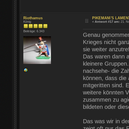
Riothamus
PIKEMAN\'S LAMENT
König
«
Antwort #17 am:
21. N
Beiträge: 6.343
Genau genommen, 
Krieges nicht gan
sie weiter anzutre
Das waren dann a
kleinere Gruppen. 
nachsehe- die Za
können, dass die 
mitgeritten sind.
weitere könnten Ve
zusammen zu agie
bildeten oder dies
Das was wir in de
zeigt oft nur das