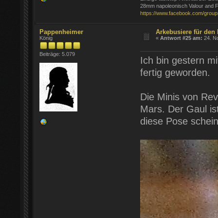
28mm napoleonisch Valour and F
https://www.facebook.com/group
Pappenheimer
Arkebusiere für den
König
«
Antwort #25 am:
24. N
Beiträge: 5.079
Ich bin gestern m
fertig geworden.
Die Minis von Reve
Mars. Der Gaul is
diese Pose schei