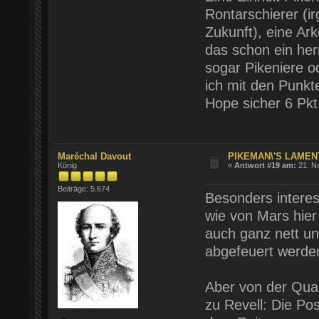
Rontarschierer (i
Zukunft), eine Ar
das schon ein her
sogar Pikeniere o
ich mit den Punkt
Hope sicher 6 Pkt
Maréchal Davout
PIKEMAN\'S LAMENT
König
«
Antwort #19 am:
21. N
Beiträge: 5.674
Besonders interes
wie von Mars hier
auch ganz nett u
abgefeuert werden
Aber von der Qual
zu Revell: Die Po