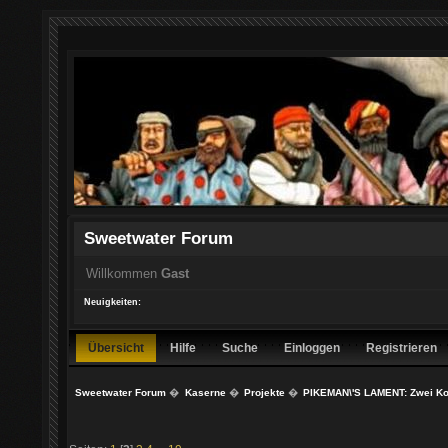
Sweetwater Forum
Willkommen
Gast
Neuigkeiten:
Übersicht
Hilfe
Suche
Einloggen
Registrieren
Sweetwater Forum
�
Kaserne
�
Projekte
�
PIKEMAN\'S LAMENT: Zwei K