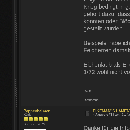
Krieg bedingt in
gehört dazu, dass
konnten oder Blöc
gestellt wurden.
Beispiele habe ich
Feldherren damal
Eichenlaub als Er
1/72 wohl nicht v
Gruß
Riothamus
Pappenheimer
PIKEMAN\'S LAMENT
König
«
Antwort #18 am:
21. N
Beiträge: 5.079
Danke für die Inf