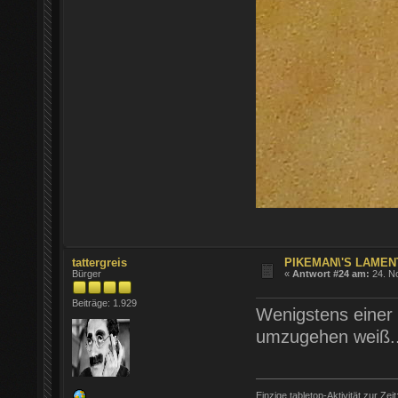
tattergreis
PIKEMAN\'S LAMENT
Bürger
«
Antwort #24 am:
24. N
Beiträge: 1.929
Wenigstens einer 
umzugehen weiß.
Einzige tabletop-Aktivität zur Zeit