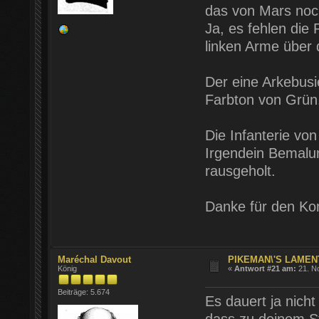
das von Mars noc
Ja, es fehlen die 
linken Arme über d
Der eine Arkebusi
Farbton von Grün. 
Die Infanterie von
Irgendein Bemalu
rausgeholt.
Danke für den K
Maréchal Davout
PIKEMAN\'S LAMENT
König
«
Antwort #21 am:
21. N
Beiträge: 5.674
Es dauert ja nicht
dass zu deinem S