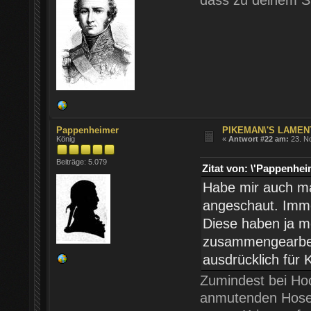
Pappenheimer
PIKEMAN\'S LAMENT
König
«
Antwort #22 am:
23. N
Beiträge: 5.079
Zitat von: \'Pappenh
Habe mir auch ma
angeschaut. Imme
Diese haben ja m
zusammengearbeit
ausdrücklich fü
Zumindest bei Hoc
anmutenden Hosen