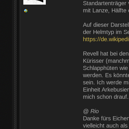
Standartenträger 
mit Lanze, Hälfte
Auf dieser Darste
der Helmtyp im Se
https://de.wikip
Revell hat bei de
Kürisser (manchm
Schlapphüten wie 
werden. Es könnte
sein. Ich werde mi
Einheit Arkebusier
mich schon drau
@ Rio
Danke fürs Eichen
vielleicht auch al