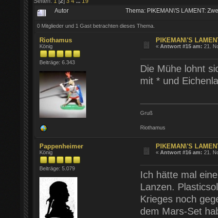
Seiten:
1
[
2
]
3
4
...
19
Autor
Thema: PIKEMAN\'S LAMENT: Zwe
0 Mitglieder und 1 Gast betrachten dieses Thema.
Riothamus
PIKEMAN\'S LAMENT
König
«
Antwort #15 am:
21. N
Beiträge: 6.343
Die Mühe lohnt si
mit * und Eichenl
Gruß
Riothamus
Pappenheimer
PIKEMAN\'S LAMENT
König
«
Antwort #16 am:
21. N
Beiträge: 5.079
Ich hätte mal ein
Lanzen. Plasticso
Krieges noch gege
dem Mars-Set habe