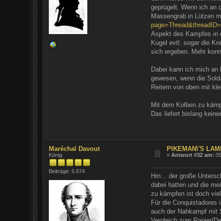
geprügelt. Wenn ich an
Massengrab in Lützen m
page=Thread&threadID
Aspekt des Kampfes in di
Kugel evtl. sogar die K
sich ergeben. Mehr konn
Dabei kann ich mich an 
gewesen, wenn die Solda
Reitern von oben mit kle
Mit dem Kolben zu kämpf
Das liefert bislang kein
Maréchal Davout
PIKEMAN\'S LAM
König
«
Antwort #32 am:
05
Beiträge: 5.674
Hm... der große Untersc
dabei hatten und die me
zu kämpfen ist doch viel
Für die Conquistadores i
auch der Nahkampf mit S
Vergleich zum Rapier/De