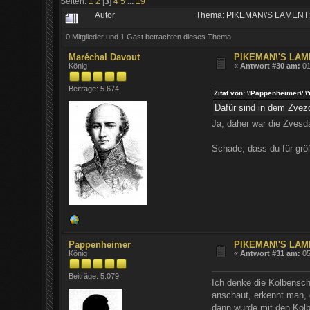
Seiten:
1
2
[
3
]
4
5
...
19
Autor
Thema: PIKEMAN\'S LAMENT:
0 Mitglieder und 1 Gast betrachten dieses Thema.
Maréchal Davout
PIKEMAN\'S LAM
König
«
Antwort #30 am:
01
Beiträge: 5.674
Zitat von: \'Pappenheimer\
Dafür sind in dem Zvezd
Ja, daher war die Zvesd
Schade, dass du für grö
Pappenheimer
PIKEMAN\'S LAM
König
«
Antwort #31 am:
05
Beiträge: 5.079
Ich denke die Kolbensch
anschaut, erkennt man, 
dann wurde mit den Kolb