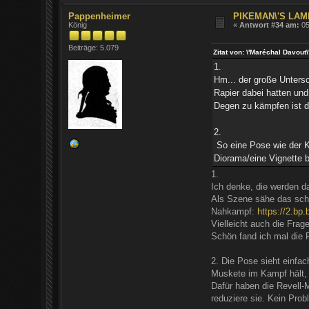
Pappenheimer
PIKEMAN\'S LAM
König
«
Antwort #34 am:
05
Beiträge: 5.079
Zitat von: \'Maréchal Davo
1.
Hm... der große Unters
Rapier dabei hatten un
Degen zu kämpfen ist do
2.
So eine Pose wie der Ka
Diorama/eine Vignette b
1.
Ich denke, die werden 
Als Szene sähe das scho
Nahkampf:
https://2.
Vielleicht auch die Fra
Schön fand ich mal die R
2. Die Pose sieht einfac
Muskete im Kampf hält, 
Dafür haben die Revell-
reduziere sie. Kein Prob