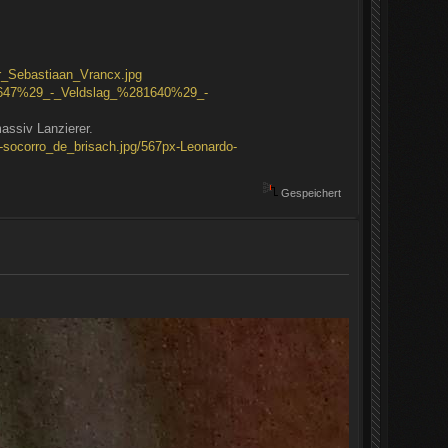
r_Sebastiaan_Vrancx.jpg
-1647%29_-_Veldslag_%281640%29_-
assiv Lanzierer.
-socorro_de_brisach.jpg/567px-Leonardo-
Gespeichert