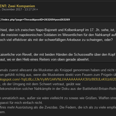
ENT: Zwei Kompanien
. Dezember 2017 - 13:17:24 »
ut\',\'index.php?page=Thread&postID=263269#post263269
chied, den ich zwischen Napo-Bajonett und Kolbenkampf im 17. Jh. sehe, ist,
d die meisten napoleonischen Soldaten im Wesentlichen für den Nahkampf auf
ch viel effektiver als mit der schwerfälligen Arkebuse zu schwingen, oder?
iserliche von Revell, der mit beiden Händen die Schusswaffe über den Kopf h
aut, wo er den Hieb eines Reiters von oben gerade abwehrt.
damals zuerst allesamt die Musketen als Knüppel genommen haben und nicht
n gefühlt richtig aus, wenn die Musketiere direkt vom Feuern zum Prügeln 
bp.blogspot.com/-YqILt8LcJJk/VyMV144VNLI/AAAAAAAAX3I/lz893ULnKlUz
ge, ob der Umgang mit dem Schwert vertraut, geübt war.
ekonstruktion solcher Nahkämpfe in der Doku aus der Battlefield-Britain-Rei
h unnatürlich aus, außer sie wäre vielleicht zu sowas wie Grüßen, Waffen st
passt für mich einfach nicht.
Minis mehr Ausrüstung als die Zvezdas. Die Federn, die ich als zu viele emp
lem.