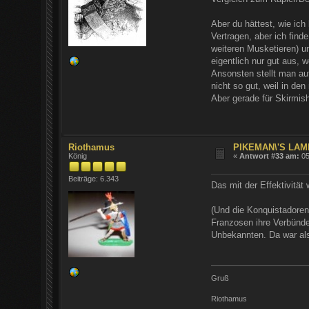
Aber du hättest, wie ic
Vertragen, aber ich find
weiteren Musketieren) u
eigentlich nur gut aus,
Ansonsten stellt man au
nicht so gut, weil in de
Aber gerade für Skirmis
Riothamus
PIKEMAN\'S LAM
König
«
Antwort #33 am:
05
Beiträge: 6.343
Das mit der Effektivität
(Und die Konquistadoren
Franzosen ihre Verbünde
Unbekannten. Da war als
Gruß
Riothamus