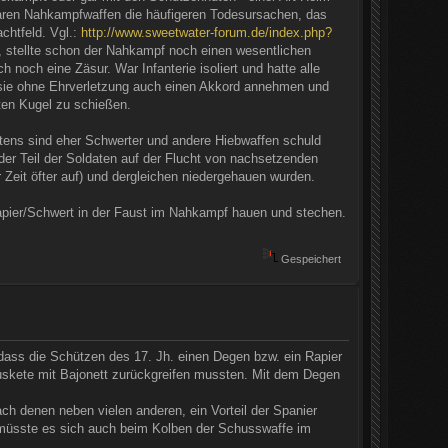
aren Nahkampfwaffen die häufigeren Todesursachen, das
htfeld. Vgl.:
http://www.sweetwater-forum.de/index.php?
 stellte schon der Nahkampf noch einen wesentlichen
noch eine Zäsur. War Infanterie isoliert und hatte alle
te sie ohne Ehrverletzung auch einen Akkord annehmen und
ten Kugel zu schießen.
tens sind eher Schwerter und andere Hiebwaffen schuld
der Teil der Soldaten auf der Flucht von nachsetzenden
r Zeit öfter auf) und dergleichen niedergehauen wurden.
Rapier/Schwert in der Faust im Nahkampf hauen und stechen.
Gespeichert
dass die Schützen des 17. Jh. einen Degen bzw. ein Rapier
uskete mit Bajonett zurückgreifen mussten. Mit dem Degen
ach denen neben vielen anderen, ein Vorteil der Spanier
 müsste es sich auch beim Kolben der Schusswaffe im
.