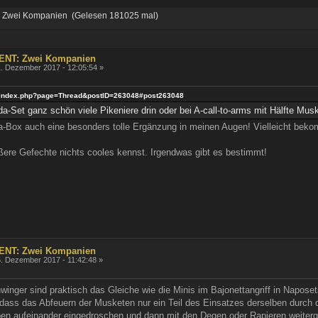
 Zwei Kompanien (Gelesen 181025 mal)
ENT: Zwei Kompanien
. Dezember 2017 - 12:05:54 »
',\'index.php?page=Thread&postID=263048#post263048
a-Set ganz schön viele Pikeniere drin oder bei A-call-to-arms mit Hälfte Musk
a-Box auch eine besonders tolle Ergänzung in meinen Augen! Vielleicht bekom
ßere Gefechte nichts cooles kennst. Irgendwas gibt es bestimmt!
ENT: Zwei Kompanien
. Dezember 2017 - 11:42:48 »
winger sind praktisch das Gleiche wie die Minis im Bajonettangriff in Napo
dass das Abfeuern der Musketen nur ein Teil des Einsatzes derselben durch di
en aufeinander eingedroschen und dann mit den Degen oder Rapieren weiterge