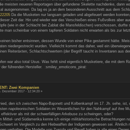
 die meisten neueren Reportagen über gefundene Skelette nachdenke, dann w
al ausgenommen. Da lag es ja an dem besonderen Ausschnitt aus dem Schlac
=22205
Da die Musketen nur langsam geladen und abgefeuert werden konnten,
eser Zeit dar. Hin und wieder war das Verschießen eines Fußvolkes aber auch 
nöpfe (wie in der Schlacht bei Zablat die Mansfeldischen) verschossen, durf
te man scheinbar von einem tapferen Soldaten nicht erwarten als bis zur letz
keinen bisher entsinnen, dessen Wunde von einer Pike gestammt hätte. Meis
ten niedergestreckt wurden. Vielleicht kommt das daher, weil ein überwiegen
inen Reiteräxten, Schlachtschwertern (der Begriff taucht in Inventaren aus de
en war also total Usus. Was fehlt sind eigentlich Musketiere, die mit dem 
er der führenden Hersteller. :smiley_emoticons_pirat:
ENT: Zwei Kompanien
. Dezember 2017 - 12:34:20 »
hied, den ich zwischen Napo-Bajonett und Kolbenkampf im 17. Jh. sehe, ist, 
isten napoleonischen Soldaten im Wesentlichen für den Nahkampf auf ihre M
 effektiver als mit der schwerfälligen Arkebuse zu schwingen, oder?
n Mittel- und Südamerika kenne ich einige militärhistorische Betrachtungen n
chwert im Vergleich zu den Hiebwaffen der Indigenen gewesen sei. Ähnlich
gen verhalten. Die Modelle von Zvezda und Revell haben ja alle einen Degen