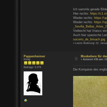
Ich sammle gerade Bilde
Hier rechts:
https://c1.
Wieder rechts:
https://
Wieder rechts:
https://
_Sevilla_Bellas_Artes_2
Vielleicht hat Vrancx ei
Auch hier spanische Lan
socorro_de_brisach.jpg
«
Letzte Änderung: 01. Janu
Pappenheimer
Musketiere für de
König
«
Antwort #35 am:
08
Beiträge: 5.079
Die Kompanie des englis