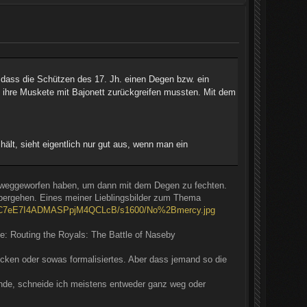
 dass die Schützen des 17. Jh. einen Degen bzw. ein
 ihre Muskete mit Bajonett zurückgreifen mussten. Mit dem
ält, sieht eigentlich nur gut aus, wenn man ein
 weggeworfen haben, um dann mit dem Degen zu fechten.
übergehen. Eines meiner Lieblingsbilder zum Thema
6I2C7eE7I4ADMASPpjM4QCLcB/s1600/No%2Bmercy.jpg
he: Routing the Royals: The Battle of Naseby
recken oder sowas formalisiertes. Aber dass jemand so die
finde, schneide ich meistens entweder ganz weg oder