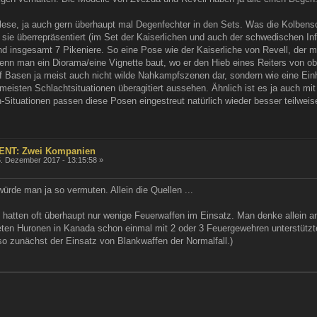
h lese, ja auch gern überhaupt mal Degenfechter in den Sets. Was die Kolben
e sie überrepräsentiert (im Set der Kaiserlichen und auch der schwedischen I
nd insgesamt 7 Pikeniere. So eine Pose wie der Kaiserliche von Revell, der m
 wenn man ein Diorama/eine Vignette baut, wo er den Hieb eines Reiters von o
f Basen ja meist auch nicht wilde Nahkampfszenen dar, sondern wie eine Einh
n meisten Schlachtsituationen überagitiert aussehen. Ähnlich ist es ja auch 
h-Situationen passen diese Posen eingestreut natürlich wieder besser teilwei
ENT: Zwei Kompanien
. Dezember 2017 - 13:15:58 »
 würde man ja so vermuten. Allein die Quellen ...
 hatten oft überhaupt nur wenige Feuerwaffen im Einsatz. Man denke allein a
ten Huronen in Kanada schon einmal mit 2 oder 3 Feuergewehren unterstützt
o zunächst der Einsatz von Blankwaffen der Normalfall.)