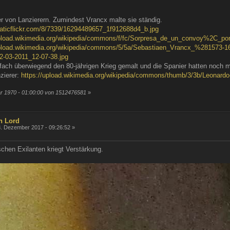
r von Lanzierern. Zumindest Vrancx malte sie ständig.
staticflickr.com/8/7339/16294489657_1f912688d4_b.jpg
upload.wikimedia.org/wikipedia/commons/f/fc/Sorpresa_de_un_convoy%2C_po
upload.wikimedia.org/wikipedia/commons/5/5a/Sebastiaen_Vrancx_%281573
2-03-2011_12-07-38.jpg
nfach überwiegend den 80-jährigen Krieg gemalt und die Spanier hatten noch m
zierer:
https://upload.wikimedia.org/wikipedia/commons/thumb/3/3b/Leonardo
ar 1970 - 01:00:00 von 1512476581
»
n Lord
. Dezember 2017 - 09:26:52 »
chen Exilanten kriegt Verstärkung.