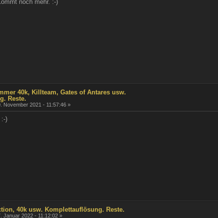
Kommt noch mehr. :-)
mmer 40k, Killteam, Gates of Antares usw.
g. Reste.
. November 2021 - 11:57:46 »
:-)
Action, 40k usw. Komplettauflösung. Reste.
. Januar 2022 - 11:12:02 »