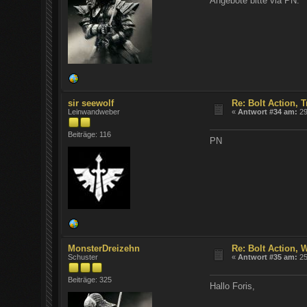
Angebote bitte via PN.
sir seewolf
Re: Bolt Action,
Leinwandweber
«
Antwort #34 am:
29
Beiträge: 116
PN
MonsterDreizehn
Re: Bolt Action,
Schuster
«
Antwort #35 am:
25
Beiträge: 325
Hallo Foris,