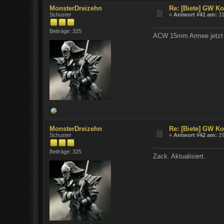
MonsterDreizehn
Re: [Biete] GW K
Schuster
«
Antwort #41 am:
31
Beiträge: 325
ACW 15mm Armee jetzt e
MonsterDreizehn
Re: [Biete] GW K
Schuster
«
Antwort #42 am:
29
Beiträge: 325
Zack. Aktualisiert.