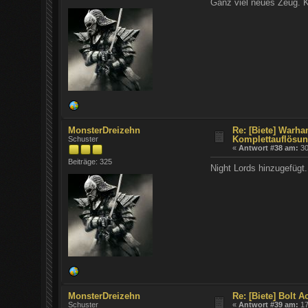
Ganz viel neues Zeug. 
MonsterDreizehn
Re: [Biete] Warha
Komplettauflösun
Schuster
«
Antwort #38 am:
30
Beiträge: 325
Night Lords hinzugefügt. 
MonsterDreizehn
Re: [Biete] Bolt 
Schuster
«
Antwort #39 am:
17