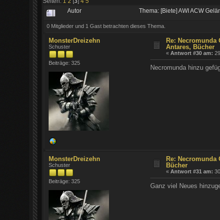
Seiten:
1
2
[
3
]
4
5
Autor
Thema: [Biete] AWI ACW Geländ
0 Mitglieder und 1 Gast betrachten dieses Thema.
MonsterDreizehn
Re: Necromunda G
Antares, Bücher
Schuster
«
Antwort #30 am:
29
Beiträge: 325
Necromunda hinzu gefügt.
MonsterDreizehn
Re: Necromunda G
Bücher
Schuster
«
Antwort #31 am:
30
Beiträge: 325
Ganz viel Neues hinzuge