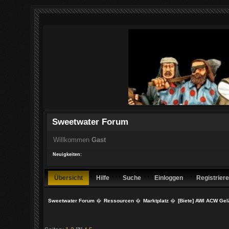
Sweetwater Forum
Willkommen
Gast
Neuigkeiten:
Übersicht
Hilfe
Suche
Einloggen
Registrier
Sweetwater Forum
�
Ressourcen
�
Marktplatz
�
[Biete] AWI ACW Gelä