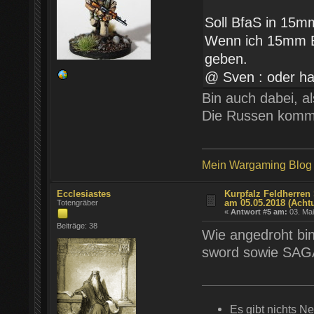
Soll BfaS in 15m
Wenn ich 15mm Bf
geben.
@ Sven : oder ha
Bin auch dabei, a
Die Russen kom
Mein Wargaming Blog -
Ecclesiastes
Kurpfalz Feldherren 
am 05.05.2018 (Acht
Totengräber
«
Antwort #5 am:
03. Mai
Beiträge: 38
Wie angedroht bin
sword sowie SAG
Es gibt nichts N