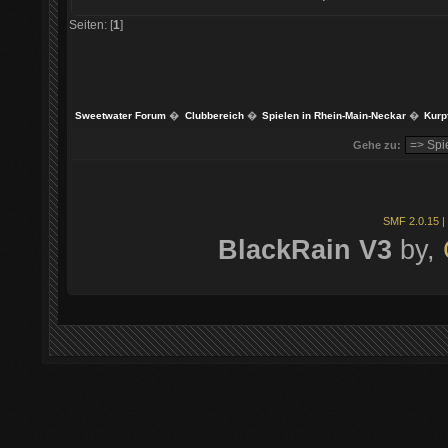
Seiten: [
1
]
Sweetwater Forum
�
Clubbereich
�
Spielen in Rhein-Main-Neckar
�
Kurp
Gehe zu:
SMF 2.0.15
|
BlackRain V3
by,