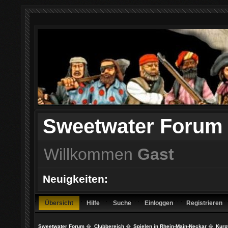
Sweetwater Forum
Willkommen
Gast
Neuigkeiten:
Übersicht
Hilfe
Suche
Einloggen
Registrieren
Sweetwater Forum
�
Clubbereich
�
Spielen in Rhein-Main-Neckar
�
Kurp