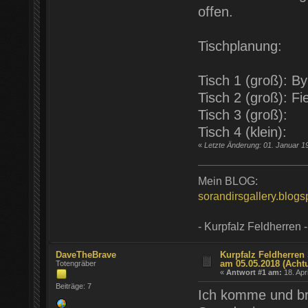
offen.
Tischplanung:
Tisch 1 (groß): B
Tisch 2 (groß): F
Tisch 3 (groß):
Tisch 4 (klein):
«
Letzte Änderung: 01. Januar 1
Mein BLOG:
sorandirsgallery.blog
- Kurpfalz Feldherren -
DaveTheBrave
Kurpfalz Feldherren 
am 05.05.2018 (Acht
Totengräber
«
Antwort #1 am:
18. Apr
Beiträge: 7
Ich komme und bri