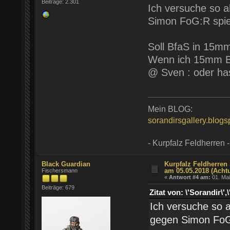
Beiträge: 2.301
Ich versuche so 
Simon FoG:R spie
Soll BfaS in 15m
Wenn ich 15mm Bf
@ Sven : oder ha
Mein BLOG:
sorandirsgallery.blog
- Kurpfalz Feldherren -
Black Guardian
Kurpfalz Feldherren 
am 05.05.2018 (Acht
Fischersmann
«
Antwort #4 am:
01. Mai
Beiträge: 679
Zitat von: \'Sorandir
Ich versuche so 
gegen Simon FoG