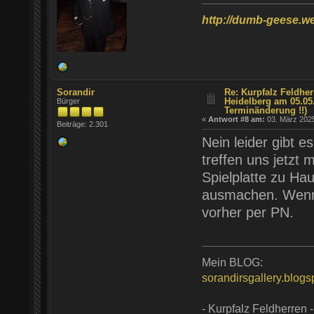
http://dumb-geese.w
Sorandir
Re: Kurpfalz Feldher
Heidelberg am 05.05
Bürger
Terminänderung !!)
«
Antwort #8 am:
03. März 2025
Beiträge: 2.301
Nein leider gibt e
treffen uns jetzt 
Spielplatte zu Ha
ausmachen. Wenn 
vorher per PN.
Mein BLOG:
sorandirsgallery.blog
- Kurpfalz Feldherren -