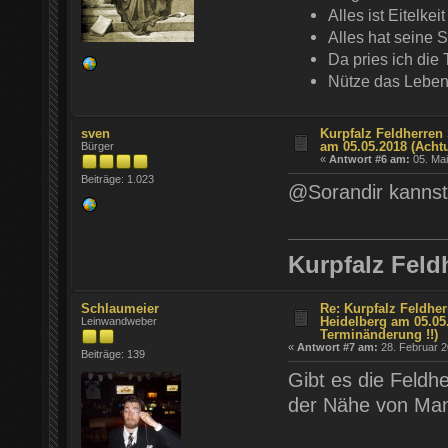
Alles ist Eitelk
Alles hat seine 
Da pries ich die 
Nütze das Leben
sven
Kurpfalz Feldherren 
am 05.05.2018 (Acht
Bürger
«
Antwort #6 am:
05. Mai
Beiträge: 1.023
@Sorandir kanns
Kurpfalz Feld
Schlaumeier
Re: Kurpfalz Feldher
Heidelberg am 05.05
Leinwandweber
Terminänderung !!)
«
Antwort #7 am:
28. Februar 2
Beiträge: 139
Gibt es die Feldh
der Nähe von Ma