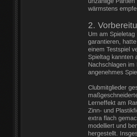
unzählige Partien
wärmstens empfe
2. Vorbereit
Um am Spieletag e
garantieren, hatte
einem Testspiel ve
Spieltag kannten 
Nachschlagen im 
angenehmes Spiel
Clubmitglieder ge
maßgeschneiderte 
Lerneffekt am Ran
Zinn- und Plastik
extra flach gemac
modelliert und be
hergestellt. Insge