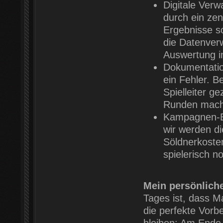
Digitale Verw
durch ein zen
Ergebnisse s
die Datenverw
Auswertung in
Dokumentation
ein Fehler. B
Spielleiter g
Runden mache
Kampagnen-Ba
wir werden d
Söldnerkoste
spielerisch no
Mein persönlich
Tages ist, dass M
die perfekte Vorb