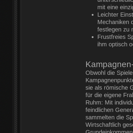
mit eine einz
Leichter Eins
Mechaniken de
festlegen zu
Frustfreies S
ihm optisch o
Kampagnen- 
Obwohl die Spiele
Kampagnenpunkte 
sie als römische 
für die eigene Fr
Ruhm: Mit individ
feindlichen Gene
sammelten die Spi
Wirtschaftlich ge
Grundeinkommen, d