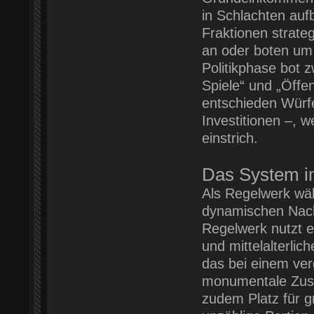
in Schlachten auf
Fraktionen strat
an oder boten um 
Politikphase bot 
Spiele“ und „Öff
entschieden Würfe
Investitionen –, 
einstrich.
Das System i
Als Regelwerk wä
dynamischen Nach
Regelwerk nutzt e
und mittelalterlic
das bei einem ver
monumentale Zusa
zudem Platz für 