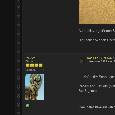
Auch mit vergrößerten B
Hier haben wir den Überf
**GS**
Re: Ein Bild mein
Bürger
«
Antwort #319 am:
2
Beiträge: 1.044
Im Hof in der Sonne ga
Rebels and Patriots (ni
Spaß gemacht.
\"You don\'t have enough m