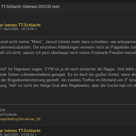
en TT-Schlacht (Gelesen 201332 mal)
er letzten TT-Schlacht
7. April 2025 - 18:14:06 »
sind nicht meine "Minis", Jarovit könnte mehr dazu schreiben, wie entspannen
mmenzubasteln. Die einzelnen Abbildungen erinnern mich an Pappbilder mei
eiß ich nicht, warum ich jetzt überhaupt noch meine Frontrank-Preußen bemale
 V&F für Napoleon sagen, SYW ist ja eh noch einfacher als Nappo. Und dafür g
beide Seiten zufriedenstellend geregelt. Es ist doch ein großer Vorteil, wenn d
der Brigadeunterstützung gestellt, ein zweites Treffen im Abstand von 3" bzw
ung. V&F ist nicht der Helige Gral aller Regelwerke, aber die Suche hab ich eh
Zeit:
d Fortitude
roups/feldzug?locale=de_DE
er letzten TT-Schlacht
8. April 2025 - 14:05:52 »