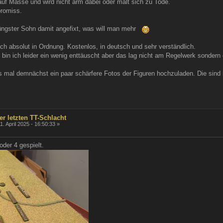
f Masse und wird nicht arm dabei oder malt sich zu Tode.
promiss.
jüngster Sohn damit angefixt, was will man mehr
ch absolut in Ordnung. Kostenlos, in deutsch und sehr verständlich.
 bin ich leider ein wenig enttäuscht aber das lag nicht am Regelwerk sondern
es mal demnächst ein paar schärfere Fotos der Figuren hochzuladen. Die sind i
er letzten TT-Schlacht
1. April 2025 - 16:50:33 »
der 4 gespielt.