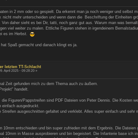
naten in 2 mm oder so gespielt. Da erkennt man ja noch weniger und selbst m
sw. nicht mehr unterscheiden und wenn dann die Beschriftung der Einheiten gr
n. Von daher sieht es bei Dir, tatti, noch ganz gut aus. Warum man was bem
gen viel weiter zu malen. Ettliche Figuren stehen in irgendeinem Bemalstadiu
ei es im Herbst.
hat Spaß gemacht und danach klingt es ja.
er letzten TT-Schlacht
9. April 2025 - 09:28:20 »
 mal Zeit gefunden mich zu dem Thema auch zu äußern.
rojekt" handelt.
b, die Figuren/Pappstreifen sind PDF Dateien von Peter Dennis. Die Kosten we
n einfach ausgedruckt.
Streifen ausgeschnitten gefaltet und verklebt. Alles super einfach und sehr 
in 10mm entschieden und bin super zufrieden mit dem Ergebnis. Die Dateien
mal 10mm in Masse ausprobieren und bin begeistert. Die Infanterie base ich in 