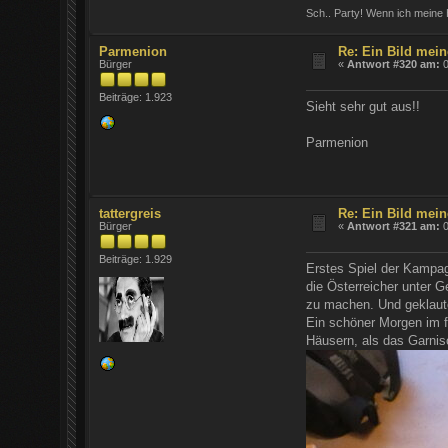
Sch.. Party! Wenn ich meine 
Parmenion
Re: Ein Bild mein
Bürger
«
Antwort #320 am:
0
Beiträge: 1.923
Sieht sehr gut aus!!
Parmenion
tattergreis
Re: Ein Bild mein
Bürger
«
Antwort #321 am:
0
Beiträge: 1.929
Erstes Spiel der Kampag
die Österreicher unter G
zu machen. Und geklaute
Ein schöner Morgen im fr
Häusern, als das Garnis