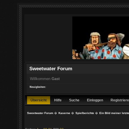
Sweetwater Forum
Willkommen
Gast
Neuigkeiten:
Übersicht
Hilfe
Suche
Einloggen
Registrier
Sweetwater Forum
�
Kaserne
�
Spielberichte
�
Ein Bild meiner letzt