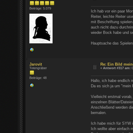
Beiträge: 5.079
Ich hab vor ein paar Mo
Reiter, leichte Reiter u
mit Beschriftung spiele
auch nicht dazu durchrin
wieder Bock habe und s
Hauptsache das Spielen 
Jarovit
Re: Ein Bild mein
Totengräber
«
Antwort #317 am:
0
Beiträge: 48
Hallo, ich habe endlich
Da es sich ja um "mein P
Vielleicht erstmal vora
einzelnen Blätter/Dateie
Anschließend werden die 
bemalen.
Ich habe mich für SYW 
Ich wollte aber einfach 