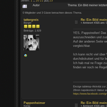
Seiten:
1
...
20
21
[
22
]
23
Autor
Thema: Ein Bild meiner letzt
0 Mitglieder und 3 Gäste betrachten dieses Thema.
tattergreis
Re: Ein Bild mein
Bürger
«
Antwort #315 am:
0
Beiträge: 1.929
YES, Pappstreifen! Das 
auszuschneiden und zusa
Auf der anderen Seite w
vergleichbar.
Ich kann nicht viel über
durchdiskutiert und für 
Ich hab mal ne Frage zu 
finden wir noch ne Regel
Einzige tabletop-Aktivität zur 
28mm napoleonisch Valour an
https://www.facebook.com/g
Pappenheimer
Re: Ein Bild mein
König
«
Antwort #316 am:
0