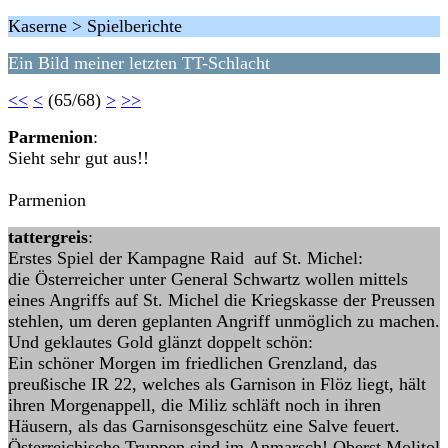
Kaserne > Spielberichte
Ein Bild meiner letzten TT-Schlacht
<<
<
(65/68)
>
>>
Parmenion
:
Sieht sehr gut aus!!
Parmenion
tattergreis
:
Erstes Spiel der Kampagne Raid auf St. Michel:
die Österreicher unter General Schwartz wollen mittels
eines Angriffs auf St. Michel die Kriegskasse der Preussen
stehlen, um deren geplanten Angriff unmöglich zu machen.
Und geklautes Gold glänzt doppelt schön:
Ein schöner Morgen im friedlichen Grenzland, das
preußische IR 22, welches als Garnison in Flöz liegt, hält
ihren Morgenappell, die Miliz schläft noch in ihren
Häusern, als das Garnisonsgeschütz eine Salve feuert.
Österreichische Truppen sind im Anmarsch! Oberst Molitol