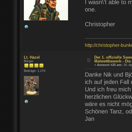
I wasn\'t able to m
one.
Christopher
http://christopher-bunk
Lt. Hazel
Der 1. offizielle Swe
Malwettbewerb - Die 
Bürger
«
Antwort #25 am:
30. Ap
Beiträge: 1.274
Danke Nik und Bjö
ich auf jeden Fall 
Und ich freu mich
herzlichen Glück
wäre es nicht mö
Schönen Tanz, od
Jan