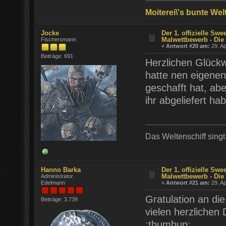
Moiterei\'s bunte Wel
Jocke
Der 1. offizielle Swe
Malwettbewerb - Die 
Fischersmann
«
Antwort #20 am:
29. Ap
Beiträge: 691
Herzlichen Glückwu
hatte nen eigenen 
geschafft hat, ab
ihr abgeliefert ha
Das Weltenschiff sing
Hanno Barka
Der 1. offizielle Swe
Malwettbewerb - Die 
Administrator
Edelmann
«
Antwort #21 am:
29. Ap
Gratulation an di
Beiträge: 3.739
vielen herzlichen
:thumbup: