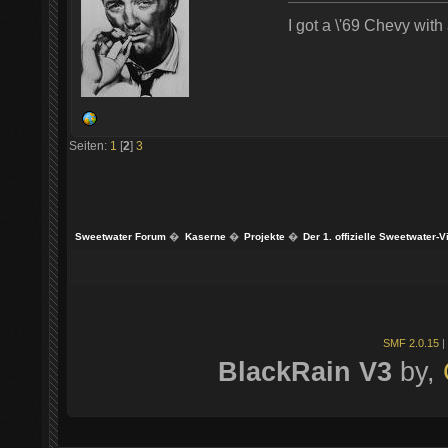
I got a \'69 Chevy with
Seiten:
1
[
2
]
3
Sweetwater Forum
�
Kaserne
�
Projekte
�
Der 1. offizielle Sweetwater-
SMF 2.0.15
|
BlackRain V3
by,