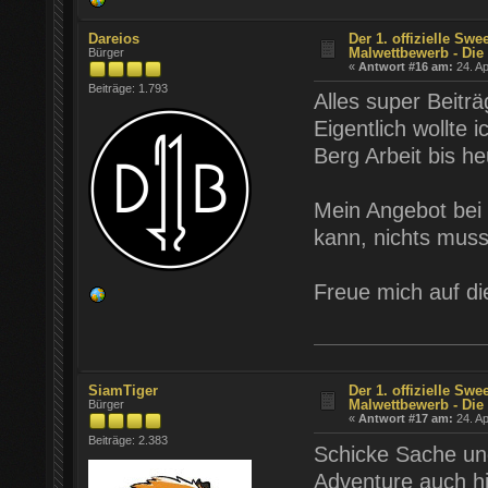
Dareios
Der 1. offizielle Swe
Malwettbewerb - Die 
Bürger
«
Antwort #16 am:
24. Ap
Beiträge: 1.793
Alles super Beitr
Eigentlich wollte 
Berg Arbeit bis he
Mein Angebot bei 
kann, nichts mus
Freue mich auf d
SiamTiger
Der 1. offizielle Swe
Malwettbewerb - Die 
Bürger
«
Antwort #17 am:
24. Ap
Beiträge: 2.383
Schicke Sache un
Adventure auch hi