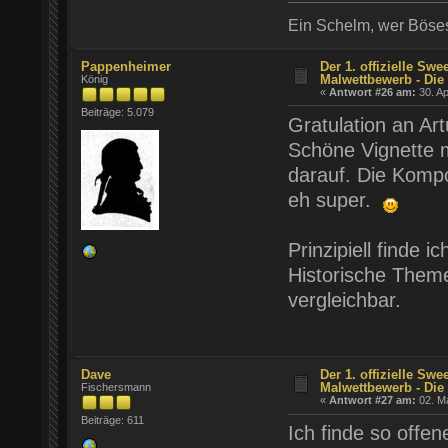
Ein Schelm, wer Böses
Pappenheimer
Der 1. offizielle Swe
Malwettbewerb - Die 
König
«
Antwort #26 am:
30. Ap
Beiträge: 5.079
Gratulation an Ar
Schöne Vignette m
darauf. Die Kompos
eh super.
Prinzipiell finde 
Historische Theme
vergleichbar.
Dave
Der 1. offizielle Swe
Malwettbewerb - Die 
Fischersmann
«
Antwort #27 am:
02. Ma
Beiträge: 611
Ich finde so offe