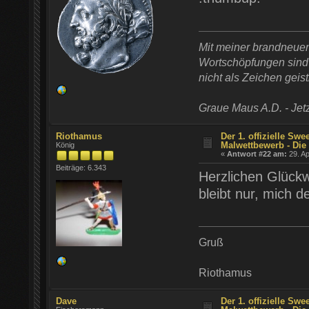
Mit meiner brandneue
Wortschöpfungen sind t
nicht als Zeichen geist
Graue Maus A.D. - Jetz
Riothamus
Der 1. offizielle Swe
Malwettbewerb - Die 
König
«
Antwort #22 am:
29. Ap
Beiträge: 6.343
Herzlichen Glück
bleibt nur, mich 
Gruß
Riothamus
Dave
Der 1. offizielle Swe