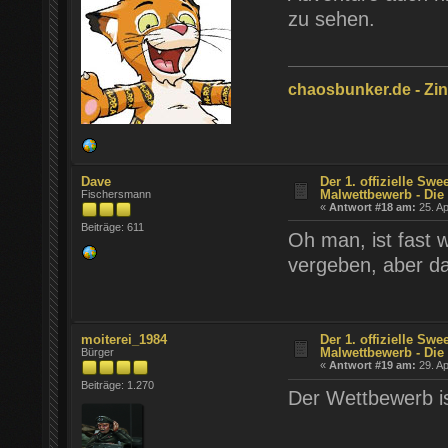
zu sehen.
chaosbunker.de - Zinn
Dave
Der 1. offizielle Swe
Malwettbewerb - Die 
Fischersmann
«
Antwort #18 am:
25. Ap
Beiträge: 611
Oh man, ist fast w
vergeben, aber dan
moiterei_1984
Der 1. offizielle Swe
Malwettbewerb - Die 
Bürger
«
Antwort #19 am:
29. Ap
Beiträge: 1.270
Der Wettbewerb is