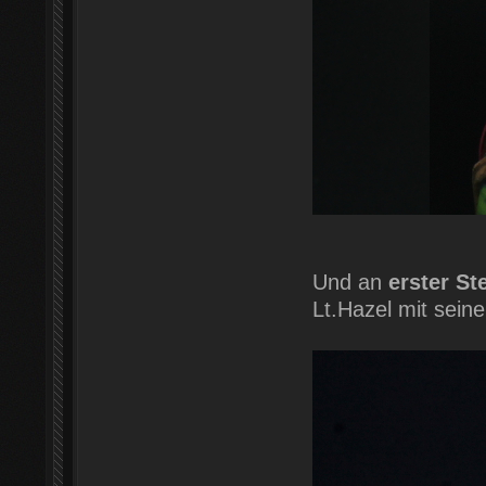
Und an
erster St
Lt.Hazel mit sei