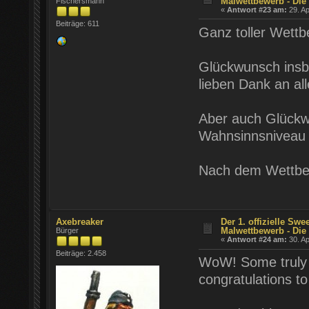
Malwettbewerb - Die 
Fischersmann
«
Antwort #23 am:
29. Ap
Beiträge: 611
Ganz toller Wettb
Glückwunsch insbe
lieben Dank an all
Aber auch Glückw
Wahnsinnsniveau 
Nach dem Wettbe
Axebreaker
Der 1. offizielle Swe
Malwettbewerb - Die 
Bürger
«
Antwort #24 am:
30. Ap
Beiträge: 2.458
WoW! Some truly s
congratulations to