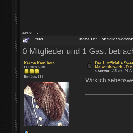
Seiten:
1
[
2
]
3
Autor
Thema: Der 1. offizielle Sweetwa
0 Mitglieder und 1 Gast betra
Karma Kamileon
Der 1. offizielle Swe
Malwettbewerb - Die 
Fischersmann
«
Antwort #15 am:
24. Ap
Beiträge: 538
Wirklich sehenswe