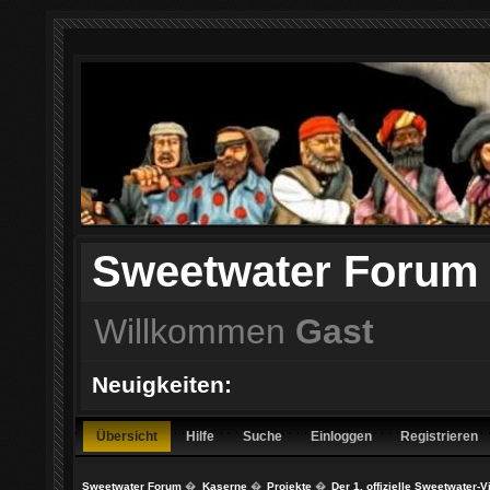
Sweetwater Forum
Willkommen
Gast
Neuigkeiten:
Übersicht
Hilfe
Suche
Einloggen
Registrieren
Sweetwater Forum
�
Kaserne
�
Projekte
�
Der 1. offizielle Sweetwater-