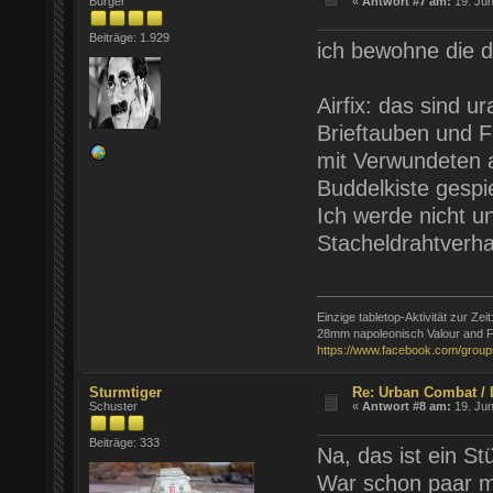
Bürger
«
Antwort #7 am:
19. Jun
Beiträge: 1.929
ich bewohne die 
Airfix: das sind u
Brieftauben und Fa
mit Verwundeten a
Buddelkiste gespie
Ich werde nicht 
Stacheldrahtverha
Einzige tabletop-Aktivität zur Zeit
28mm napoleonisch Valour and F
https://www.facebook.com/group
Sturmtiger
Re: Urban Combat / 
Schuster
«
Antwort #8 am:
19. Jun
Beiträge: 333
Na, das ist ein S
War schon paar ma