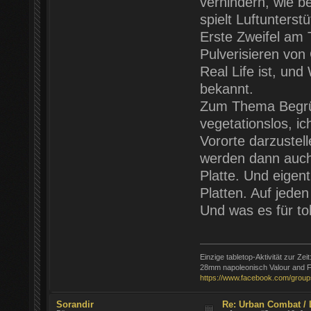
verhindern, wie b
spielt Luftunterstü
Erste Zweifel am
Pulverisieren vo
Real Life ist, und
bekannt.
Zum Thema Begrüne
vegetationslos, 
Vororte darzustel
werden dann auch
Platte. Und eigen
Platten. Auf jeden
Und was es für to
Einzige tabletop-Aktivität zur Zeit
28mm napoleonisch Valour and F
https://www.facebook.com/group
Sorandir
Re: Urban Combat / 