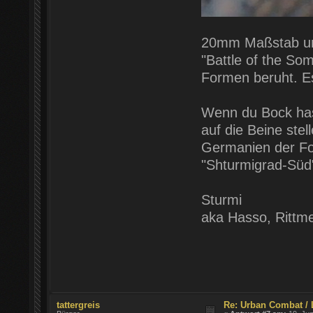
20mm Maßstab und 
"Battle of the So
Formen beruht. Es
Wenn du Bock has
auf die Beine stel
Germanien der FoW
"Shturmigrad-Süd"
Sturmi
aka Hasso, Rittme
tattergreis
Re: Urban Combat / 