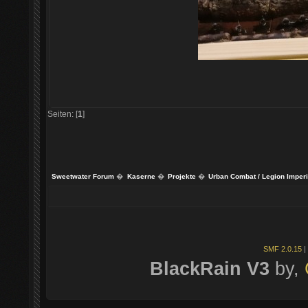
Seiten: [
1
]
Sweetwater Forum
�
Kaserne
�
Projekte
�
Urban Combat / Legion Imperi
SMF 2.0.15
|
BlackRain V3
by,