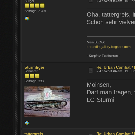
Bürger
«
Antwort #3 am:
10. Jan
Beiträge: 2.301
Oha, tattergreis
Schon sehr vielve
Mein BLOG:
sorandirsgallery.blogspot.com
- Kurpfalz Feldherren -
Sturmtiger
Re: Urban Combat / 
Schuster
«
Antwort #4 am:
19. Jun
Beiträge: 333
Moinsen,
Darf man fragen,
LG Sturmi
tattergreis
Re: Urban Combat / 