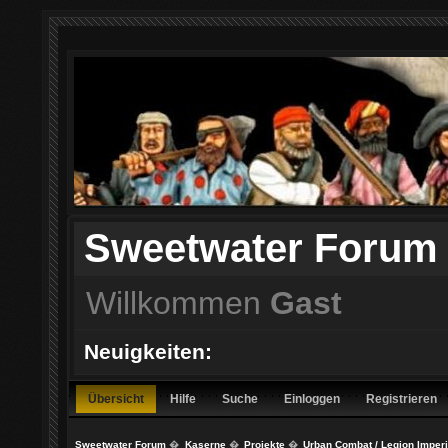
Sweetwater Forum
Willkommen
Gast
Neuigkeiten:
Übersicht
Hilfe
Suche
Einloggen
Registrieren
Sweetwater Forum
�
Kaserne
�
Projekte
�
Urban Combat / Legion Imperi