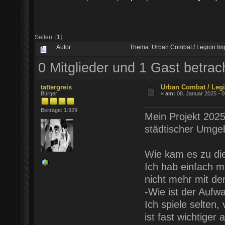
Seiten: [
1
]
Autor
Thema: Urban Combat / Legion Imp
0 Mitglieder und 1 Gast betra
tattergreis
Urban Combat / Legi
Bürger
«
am:
08. Januar 2025 - 0
Beiträge: 1.929
Mein Projekt 2025 
städtischer Umge
Wie kam es zu di
Ich hab einfach m
nicht mehr mit de
-Wie ist der Aufw
Ich spiele selten,
ist fast wichtiger