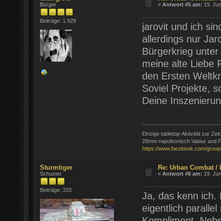
Bürger
«
Antwort #5 am:
19. Jun
Beiträge: 1.929
jarovit und ich s
allerdings nur Ja
Bürgerkrieg unter
meine alte Liebe 
den Ersten Weltkr
Soviel Projekte, s
Deine Inszenierun
Einzige tabletop-Aktivität zur Zeit
28mm napoleonisch Valour and F
https://www.facebook.com/group
Sturmtiger
Re: Urban Combat / 
Schuster
«
Antwort #6 am:
19. Jun
Beiträge: 333
Ja, das kenn ich.
eigentlich parall
Kompliment. Neben