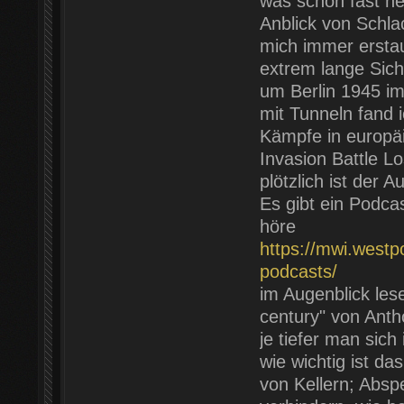
was schon fast n
Anblick von Schlac
mich immer ersta
extrem lange Sicht
um Berlin 1945 im
mit Tunneln fand 
Kämpfe in europä
Invasion Battle Lo
plötzlich ist der
Es gibt ein Podca
höre
https://mwi.westp
podcasts/
im Augenblick les
century" von Anth
je tiefer man sich
wie wichtig ist d
von Kellern; Absp