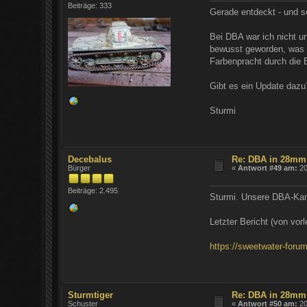
Beiträge: 333
Gerade entdeckt - und so
Bei DBA war ich nicht un
bewusst geworden, was m
Farbenpracht durch die 
Gibt es ein Update dazu
Sturmi
Decebalus
Re: DBA in 28mm
Bürger
«
Antwort #49 am:
20
Beiträge: 2.495
Sturmi. Unsere DBA-Kam
Letzter Bericht (von vorl
https://sweetwater-forum
Sturmtiger
Re: DBA in 28mm
Schuster
«
Antwort #50 am:
20