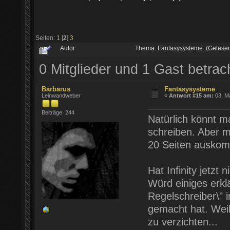
Seiten:
1
[
2
]
3
Autor
Thema: Fantasysysteme (Gelese
0 Mitglieder und 1 Gast betra
Barbarus
Fantasysysteme
Leinwandweber
«
Antwort #15 am:
03. Ma
Beiträge: 244
Natürlich könnt man
schreiben. Aber m
20 Seiten auskomm
Hat Infinity jetz
Würd einiges erkl
Regelschreiber\" 
gemacht hat. Weil
zu verzichten...