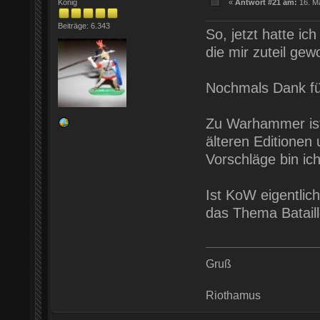
König
«
Antwort #21 am:
16. Ma
Beiträge: 6.343
So, jetzt hatte ic
die mir zuteil ge
Nochmals Dank für
Zu Warhammer ist 
älteren Editione
Vorschläge bin ich
Ist KoW eigentlich
das Thema Batail
Gruß
Riothamus