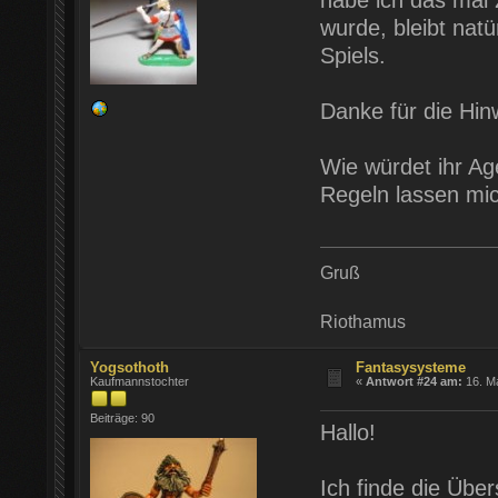
wurde, bleibt natür
Spiels.
Danke für die Hin
Wie würdet ihr Ag
Regeln lassen mic
Gruß
Riothamus
Yogsothoth
Fantasysysteme
Kaufmannstochter
«
Antwort #24 am:
16. Ma
Beiträge: 90
Hallo!
Ich finde die Über