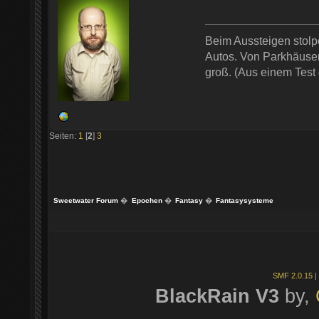
Beim Aussteigen stol
Autos. Von Parkhäusern
groß. (Aus einem Test
Seiten:
1
[
2
]
3
Sweetwater Forum
�
Epochen
�
Fantasy
�
Fantasysysteme
SMF 2.0.15
|
BlackRain V3
by,