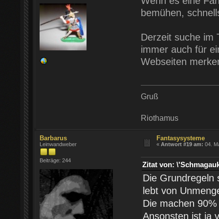
Wenn es eine Fant
bemühen, schnells
Derzeit suche im 
immer auch für ei
Webseiten merke
Gruß
Riothamus
Barbarus
Fantasysysteme
Leinwandweber
«
Antwort #19 am:
04. Ma
Beiträge: 244
Zitat von: \'Schmaga
Die Grundregeln s
lebt von Unmenge
Die machen 90% 
Ansonsten ist ja 