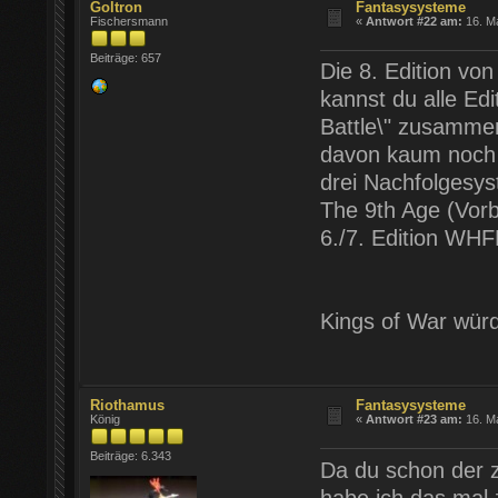
Goltron
Fantasysysteme
Fischersmann
«
Antwort #22 am:
16. Ma
Beiträge: 657
Die 8. Edition vo
kannst du alle Ed
Battle\" zusammen
davon kaum noch g
drei Nachfolgesy
The 9th Age (Vor
6./7. Edition WHFB
Kings of War wür
Riothamus
Fantasysysteme
König
«
Antwort #23 am:
16. Ma
Beiträge: 6.343
Da du schon der zw
habe ich das mal