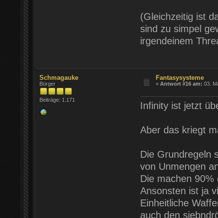
(Gleichzeitig ist 
sind zu simpel ge
irgendeinem Thre
Schmagauke
Fantasysysteme
Bürger
«
Antwort #16 am:
03. Ma
Beiträge: 1.171
Infinity ist jetzt 
Aber das kriegt ma
Die Grundregeln si
von Unmengen an 
Die machen 90% d
Ansonsten ist ja v
Einheitliche Waffe
auch den siebndrö