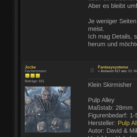
Aber es bleibt um
Je weniger Seiten 
meist.
Ich mag Details, so
herum und möchte
Jocke
Fantasysysteme
Fischersmann
«
Antwort #17 am:
03. Ma
Beiträge: 691
Klein Skirmisher
Pulp Alley
Maßstab: 28mm
Figurenbedarf: 1-
Hersteller:
Pulp Al
Autor: David & Mi