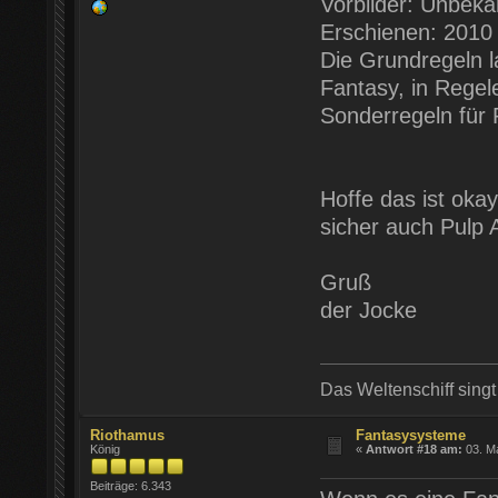
Vorbilder: Unbeka
Erschienen: 2010
Die Grundregeln l
Fantasy, in Regel
Sonderregeln für 
Hoffe das ist oka
sicher auch Pulp 
Gruß
der Jocke
Das Weltenschiff sing
Riothamus
Fantasysysteme
König
«
Antwort #18 am:
03. Ma
Beiträge: 6.343