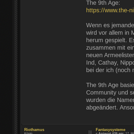
The 9th Age:
https://www.the-n
Wenn es jemanden 
wird vor allem in
herum gespielt. E
zusammen mit ein
neuen Armeelisten
Ind, Cathay, Nipp
bei der ich (noch 
The 9th Age basier
Community und soll
wurden die Namen
abgeändert. Anson
Riothamus
Fantasysysteme
König
«
Antwort #26 am:
17. Ma