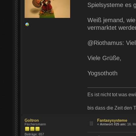
Spielsysteme es gi
Weiß jemand, wi
vermarktet werde
@Riothamus: Viel
Viele Grüße,
Yogsothoth
Es ist nicht tot was ewi
bis dass die Zeit den 
Goltron
Fantasysysteme
Fischersmann
«
Antwort #25 am:
16. Ma
Beiträge: 657