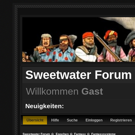
Sweetwater Forum
Willkommen
Gast
Neuigkeiten:
Übersicht
Hilfe
Suche
Einloggen
Registrieren
Sweetwater Forum
�
Epochen
�
Fantasy
�
Fantasysysteme