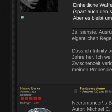
Einheitliche Waff
(spart auch den s
Aber es bleibt um
Ja, siehste. Ausr
eigentlichen Regel
Dass ich Infinity 
Jahre her. Ich wei
Zwischenzeit verl
meinen Probespiel
Hanno Barka
Fantasysysteme
Administrator
«
Antwort #20 am:
15. Ma
Edelmann
Necromancer\'s 
Beiträge: 3.739
Autor: Michael C