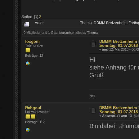
Seiten: [
1
]
2
Autor
Thema: DBMM Bretzenheim Freitag
0 Mitglieder und 1 Gast betrachten dieses Thema.
foxgom
DBMM Bretzenheim Fr
Sonntag, 01.07.2018
Totengräber
«
am:
12. Mai 2018 - 00:0
Beiträge: 12
Hi
siehe Anhang für 
Gruß
Neil
Rahgoul
DBMM Bretzenheim Fr
Sonntag, 01.07.2018
Leinwandweber
«
Antwort #1 am:
13. Mai
Beiträge: 112
Bin dabei :thumb