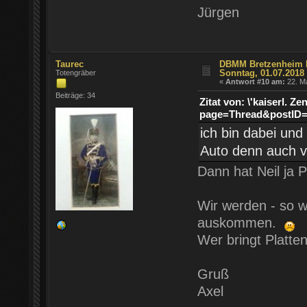
Jürgen
Taurec
DBMM Bretzenheim Fr
Sonntag, 01.07.2018
Totengräber
«
Antwort #10 am:
22. Ma
Beiträge: 34
Zitat von: \'kaiserl. Z
page=Thread&postID=
ich bin dabei und
Auto denn auch vo
Dann hat Neil ja P
Wir werden - so w
auskommen.
Wer bringt Platten
Gruß
Axel