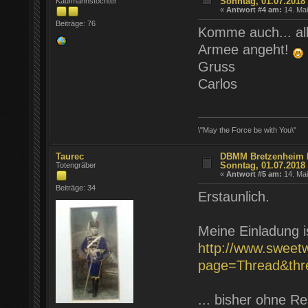
Sonntag, 01.07.2018
Kaufmannstochter
«
Antwort #4 am:
14. Mai
Beiträge: 76
Komme auch... al
Armee angeht!
Gruss
Carlos
\"May the Force be with You\"
Taurec
DBMM Bretzenheim Fr
Sonntag, 01.07.2018
Totengräber
«
Antwort #5 am:
14. Mai
Beiträge: 34
Erstaunlich.
Meine Einladung is
http://www.sweet
page=Thread&thr
... bisher ohne R