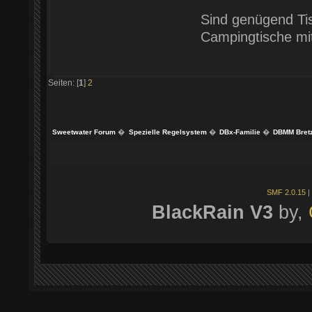
Sind genügend Ti
Campingtische mit
Seiten: [
1
]
2
Sweetwater Forum
�
Spezielle Regelsystem
�
DBx-Familie
�
DBMM Bretz
SMF 2.0.15
|
BlackRain V3
by,