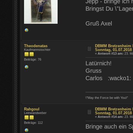
Jepp - bringe ich 
Bringst Du \"Lage
Gruß Axel
Theodenatas
DBMM Bretzenheim Fr
Sonntag, 01.07.2018
Kaufmannstochter
«
Antwort #13 am:
23. Ma
Beiträge: 76
Latürnich!
Gruss
Carlos :wacko1:
\"May the Force be with You\"
Rahgoul
DBMM Bretzenheim Fr
Sonntag, 01.07.2018
Leinwandweber
«
Antwort #14 am:
23. Ma
Beiträge: 112
Bringe auch ein S