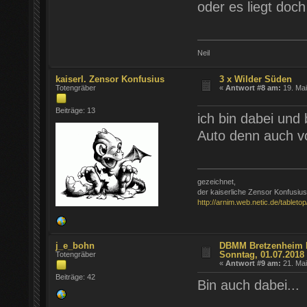
oder es liegt doc
Neil
kaiserl. Zensor Konfusius
3 x Wilder Süden
Totengräber
«
Antwort #8 am:
19. Mai
Beiträge: 13
ich bin dabei und 
Auto denn auch vo
gezeichnet,
der kaiserliche Zensor Konfusius
http://arnim.web.netic.de/tabletop
j_e_bohn
DBMM Bretzenheim Fr
Sonntag, 01.07.2018
Totengräber
«
Antwort #9 am:
21. Mai
Beiträge: 42
Bin auch dabei...