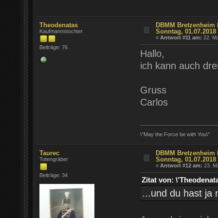
Theodenatas
DBMM Bretzenheim Fr
Sonntag, 01.07.2018
Kaufmannstochter
«
Antwort #11 am:
22. Ma
Beiträge: 76
Hallo,
ich kann auch drei
Gruss
Carlos
\"May the Force be with You\"
Taurec
DBMM Bretzenheim Fr
Sonntag, 01.07.2018
Totengräber
«
Antwort #12 am:
23. Ma
Beiträge: 34
Zitat von: \'Theodena
...und du hast ja