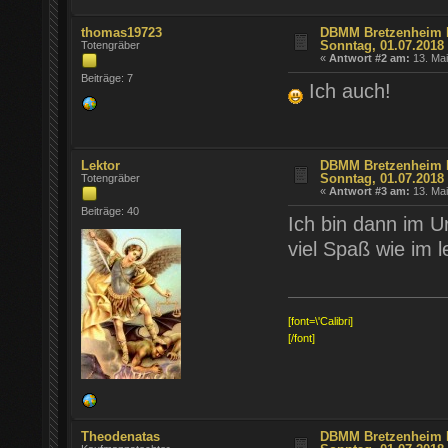
thomas19723
DBMM Bretzenheim Fr
Sonntag, 01.07.2018
Totengräber
«
Antwort #2 am:
13. Mai
Beiträge: 7
Ich auch!
Lektor
DBMM Bretzenheim Fr
Sonntag, 01.07.2018
Totengräber
«
Antwort #3 am:
13. Mai
Beiträge: 40
Ich bin dann im U
viel Spaß wie im l
[font=\'Calibri]
[/font]
Theodenatas
DBMM Bretzenheim Fr