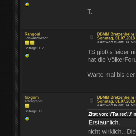
T.
Rahgoul
DBMM Bretzenheim Fr
Sonntag, 01.07.2018
Leinwandweber
«
Antwort #6 am:
14. Mai
Beiträge: 112
TS gibt\'s leider 
hat die
Völker
For
Warte mal bis der
foxgom
DBMM Bretzenheim Fr
Sonntag, 01.07.2018
Totengräber
«
Antwort #7 am:
14. Mai
Beiträge: 12
Zitat von: \'Taurec\'
Erstaunlich.
nicht wirklich...