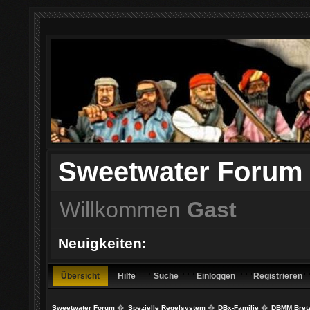
Sweetwater Forum
Willkommen
Gast
Neuigkeiten:
Übersicht
Hilfe
Suche
Einloggen
Registrieren
Sweetwater Forum
�
Spezielle Regelsystem
�
DBx-Familie
�
DBMM Bretz