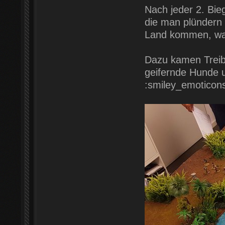
Nach jeder 2. Bie
die man plündern 
Land kommen, was
Dazu kamen Treibh
geifernde Hunde u
:smiley_emoticon