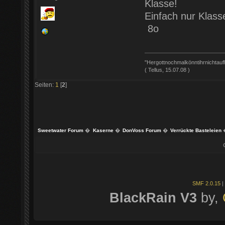
Klasse!
Einfach nur Klass
8o
"Hergottnochmalkönntihrnichtauf
( Tellus, 15.07.08 )
Seiten:
1
[
2
]
Sweetwater Forum
�
Kaserne
�
DonVoss Forum
�
Verrückte Basteleien
SMF 2.0.15
|
BlackRain V3
by,