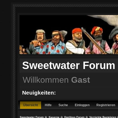
Sweetwater Forum
Willkommen
Gast
Neuigkeiten:
Übersicht
Hilfe
Suche
Einloggen
Registrieren
Sweetwater Forum
�
Kaserne
�
DonVoss Forum
�
Verrückte Basteleien