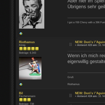
Aber hier im Spiel
Übrigens sehr gei
I got a \'69 Chevy with a 396 Fue
Riothamus
NEW: Don\'s \"Aguirr
König
«
Antwort #23 am:
16. Ma
Beiträge: 6.343
Wenn ich mich rech
eigenwillig gestalt
Gruß
Riothamus
Bil
NEW: Don\'s \"Aguirr
Fischersmann
«
Antwort #24 am:
16. Ma
Beiträge: 738