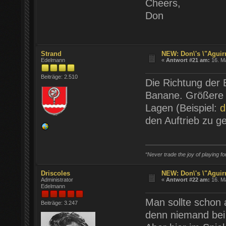
Cheers,
Don
Strand
NEW: Don\'s \"Aguirr
Edelmann
«
Antwort #21 am:
16. Ma
Beiträge: 2.510
Die Richtung der 
Banane. Größere 
Lagen (Beispiel:
d
den Auftrieb zu g
“Never trade the joy of playing fo
Driscoles
NEW: Don\'s \"Aguirr
Administrator
«
Antwort #22 am:
16. Ma
Edelmann
Man sollte schon 
Beiträge: 3.247
denn niemand bei