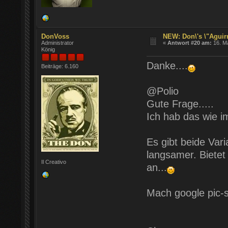
DonVoss
NEW: Don\'s \"Aguirr
Administrator
«
Antwort #20 am:
16. Ma
König
Danke....
Beiträge: 6.160
@Polio
Gute Frage.....
Ich hab das wie i
Es gibt beide Var
langsamer. Biete
Il Creativo
an...
Mach google pic-s