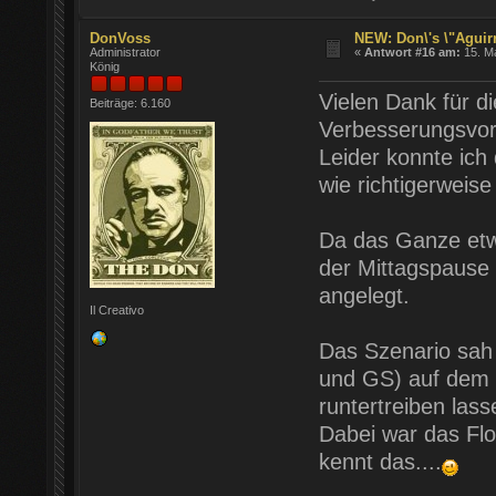
DonVoss
NEW: Don\'s \"Aguirr
Administrator
«
Antwort #16 am:
15. Ma
König
Vielen Dank für d
Beiträge: 6.160
Verbesserungsvor
Leider konnte ich
wie richtigerweise
Da das Ganze etw
der Mittagspause 
angelegt.
Il Creativo
Das Szenario sah 
und GS) auf dem 
runtertreiben lass
Dabei war das Flo
kennt das....