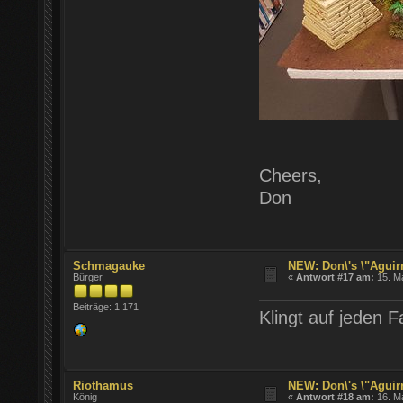
Cheers,
Don
Schmagauke
NEW: Don\'s \"Aguirr
Bürger
«
Antwort #17 am:
15. Ma
Beiträge: 1.171
Klingt auf jeden F
Riothamus
NEW: Don\'s \"Aguirr
König
«
Antwort #18 am:
16. Ma