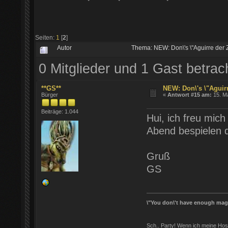
Seiten:
1
[
2
]
Autor
Thema: NEW: Don\'s \"Aguirre der 
0 Mitglieder und 1 Gast betra
**GS**
NEW: Don\'s \"Aguirr
Bürger
«
Antwort #15 am:
15. Ma
Beiträge: 1.044
Hui, ich freu mich
Abend bespielen d
Gruß
GS
\"You don\'t have enough magic
Sch.. Party! Wenn ich meine Hos