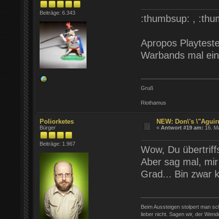
Beiträge: 6.343
:thumbsup: , :thu
Apropos Playteste
Warbands mal ei
Gruß
Riothamus
Poliorketes
NEW: Don\'s \"Aguirr
Bürger
«
Antwort #19 am:
16. Ma
Beiträge: 1.967
Wow, Du übertriffs
Aber sag mal, mir
Grad... Bin zwar k
Beim Aussteigen stolpert man sc
lieber nicht. Sagen wir, der Wen