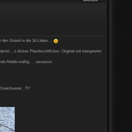
DRUCKEN
den Strand in die 1€-Läden.....
ckt....n dickes Plastikschiffchen. Original mit intergrierter
do Atlatik-mäßig.... :assassin:
Erwachsener...?!\"