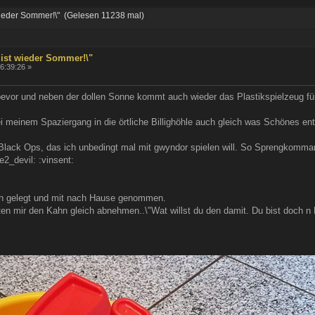
wieder Sommer!\" (Gelesen 11238 mal)
 ist wieder Sommer!\"
16:39:26 »
evor und neben der dollen Sonne kommt auch wieder das Plastikspielzeug für 
i meinem Spaziergang in die örtliche Billighöhle auch gleich was Schönes entde
 Black Ops, das ich unbedingt mal mit gwyndor spielen will. So Sprengkomman
2_devil: :vinsent:
sch gelegt und mit nach Hause genommen.
ten mir den Kahn gleich abnehmen..\"Wat willst du den damit. Du bist doch n 