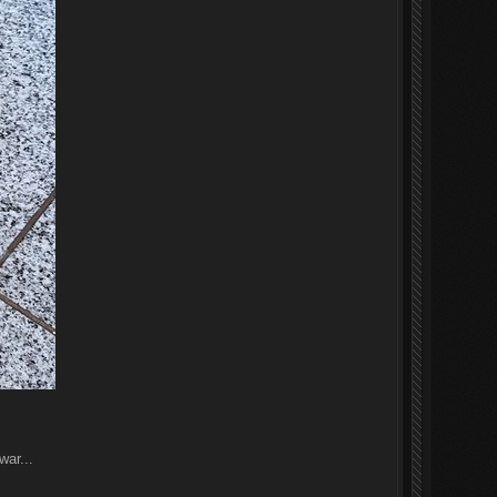
ar...