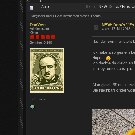
Seiten: [
1
]
Autor
Thema: NEW: Don\'s \"Es ist 
0 Mitglieder und 1 Gast betrachten dieses Thema.
DonVoss
NEW: Don\'s \"Es
Administrator
«
am:
17. Mai 2018 - 
König
Ha...der Sommer steht b
Beiträge: 6.160
Ick habe also gestern be
Hupe....
Ich dachte da gleich an
:smiley_emoticons_pirate
Also gleich 6€ aufn Ti
Die Nachbarskinder woll
Il Creativo