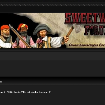
en
ien
�
NEW: Don\'s \"Es ist wieder Sommer!\"