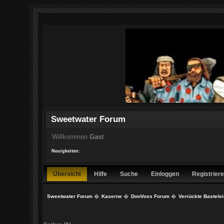
Sweetwater Forum
Willkommen
Gast
Neuigkeiten:
Übersicht
Hilfe
Suche
Einloggen
Registrier
Sweetwater Forum
�
Kaserne
�
DonVoss Forum
�
Verrückte Bastele