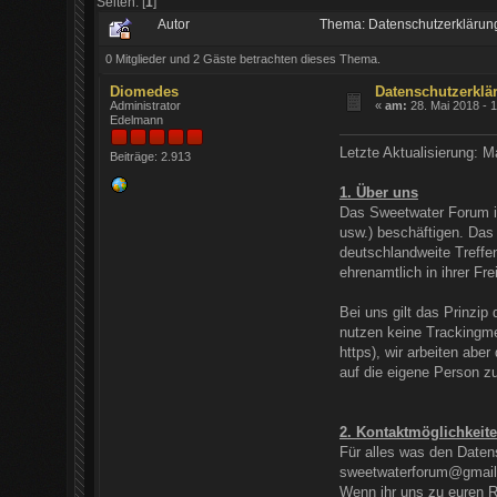
Seiten: [
1
]
Autor
Thema: Datenschutzerklärun
0 Mitglieder und 2 Gäste betrachten dieses Thema.
Diomedes
Datenschutzerklä
Administrator
«
am:
28. Mai 2018 - 
Edelmann
Letzte Aktualisierung: M
Beiträge: 2.913
1. Über uns
Das Sweetwater Forum ist
usw.) beschäftigen. Das
deutschlandweite Treffe
ehrenamtlich in ihrer F
Bei uns gilt das Prinzip
nutzen keine Trackingme
https), wir arbeiten abe
auf die eigene Person z
2. Kontaktmöglichkeit
Für alles was den Datens
sweetwaterforum@gmail
Wenn ihr uns zu euren 