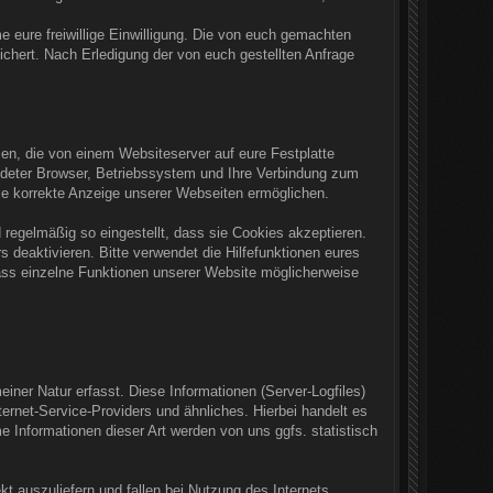
me eure freiwillige Einwilligung. Die von euch gemachten
hert. Nach Erledigung der von euch gestellten Anfrage
en, die von einem Websiteserver auf eure Festplatte
ndeter Browser, Betriebssystem und Ihre Verbindung zum
die korrekte Anzeige unserer Webseiten ermöglichen.
 regelmäßig so eingestellt, dass sie Cookies akzeptieren.
 deaktivieren. Bitte verwendet die Hilfefunktionen eures
dass einzelne Funktionen unserer Website möglicherweise
iner Natur erfasst. Diese Informationen (Server-Logfiles)
net-Service-Providers und ähnliches. Hierbei handelt es
Informationen dieser Art werden von uns ggfs. statistisch
t auszuliefern und fallen bei Nutzung des Internets