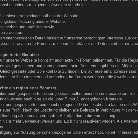
 insbesondere zu folgenden Zwecken verarbeitet:
roblemlosen Verbindungsaufbaus der Website,
eibungslosen Nutzung unserer Website,
cherheit und -stabilität sowie
iven Zwecken.
 personenbezogenen Daten basiert auf unserem berechtigten Interesse aus 
kschlüsse auf eure Person zu ziehen. Empfänger der Daten sind nur die verant
egistrierter Benutzer
 auf unserer Webseite könnt ihr auch aktiv im Forum teilnehmen. Für die Re
s wird gespeichert und kann annonym sein. Ausserdem gibt es die Möglichke
Gleichgesinnte oder Spielkontakte zu finden. Bis auf eure emailadresse sind 
derzeit selber einsehen und verändern, im Forum werden nur die jeweils aktue
chte als registrierter Benutzer
über euch gespeicherten Daten jederzeit selber einsehen und bearbeiten. Soll
tigen wendet euch bitte an die unter Punkt 2. angegebenen Kontakte.
 bei uns gespeicherten personenbeszogenen Daten löschen zu lassen oder Wid
ir euer Profil. Nach der Löschung bleiben alle Beiträge in Verbindung mit de
öschung aller jemals verfassten Beiträge durch die Forenleitung.
n nicht mehr verwendet werden und auch nicht reaktiviert werden. Als Altern
den.
illigung zur Nutzung personenbezogener Daten erteilt habt, könnt ihr diese jed