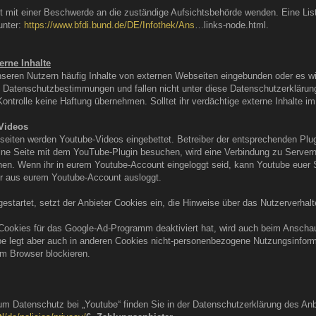
t mit einer Beschwerde an die zuständige Aufsichtsbehörde wenden. Eine Liste
unter:
https://www.bfdi.bund.de/DE/Infothek/Ans
…links-node.html.
erne Inhalte
eren Nutzern häufig Inhalte von externen Webseiten eingebunden oder es wi
Datenschutzbestimmungen und fallen nicht unter diese Datenschutzerklärung.
er Kontrolle keine Haftung übernehmen. Solltet ihr verdächtige externe Inhalte
Videos
seiten werden Youtube-Videos eingebettet. Betreiber der entsprechenden Plu
ne Seite mit dem YouTube-Plugin besuchen, wird eine Verbindung zu Servern v
hen. Wenn ihr in eurem Youtube-Account eingeloggt seid, kann Youtube euer S
her aus eurem Youtube-Account ausloggt.
gestartet, setzt der Anbieter Cookies ein, die Hinweise über das Nutzerverha
Cookies für das Google-Ad-Programm deaktiviert hat, wird auch beim Anscha
 legt aber auch in anderen Cookies nicht-personenbezogene Nutzungsinformat
m Browser blockieren.
um Datenschutz bei „Youtube“ finden Sie in der Datenschutzerklärung des Anbi