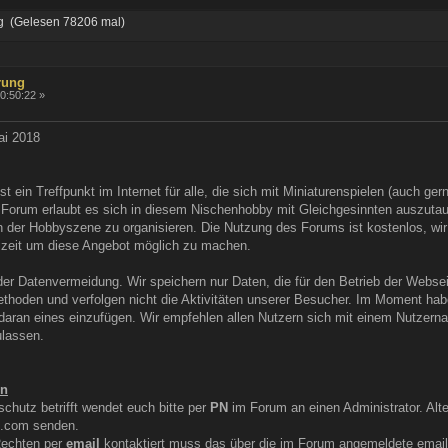
g (Gelesen 78206 mal)
rung
10:50:22 »
ai 2018
 ein Treffpunkt im Internet für alle, die sich mit Miniaturenspielen (auch g
 Forum erlaubt es sich in diesem Nischenhobby mit Gleichgesinnten auszutau
n der Hobbyszene zu organisieren. Die Nutzung des Forums ist kostenlos, wir
reizeit um diese Angebot möglich zu machen.
 der Datenvermeidung. Wir speichern nur Daten, die für den Betrieb der Websei
thoden und verfolgen nicht die Aktivitäten unserer Besucher. Im Moment haben
r daran eines einzufügen. Wir empfehlen allen Nutzern sich mit einem Nutzern
ulassen.
en
chutz betrifft wendet euch bitte per
PN
im Forum an einen Administrator. Alte
.com senden.
Rechten per
email
kontaktiert muss das über die im Forum angemeldete emaila