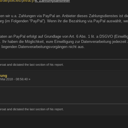
l/de/policies/privacy/
6. Zahlungsanbieter
en wir u.a. Zahlungen via PayPal an. Anbieter dieses Zahlungsdienstes ist die
rg (im Folgenden “PayPal”). Wenn ihr die Bezahlung via PayPal auswählt, w
aten an PayPal erfolgt auf Grundlage von Art. 6 Abs. 1 lit. a DSGVO (Einwilli
). Ihr haben die Möglichkeit, eure Einwilligung zur Datenverarbeitung jederzeit
t liegenden Datenverarbeitungsvorgängen nicht aus.
roat and dictated the last section of his report.
rung
 Mai 2018 - 08:56:40 »
roat and dictated the last section of his report.