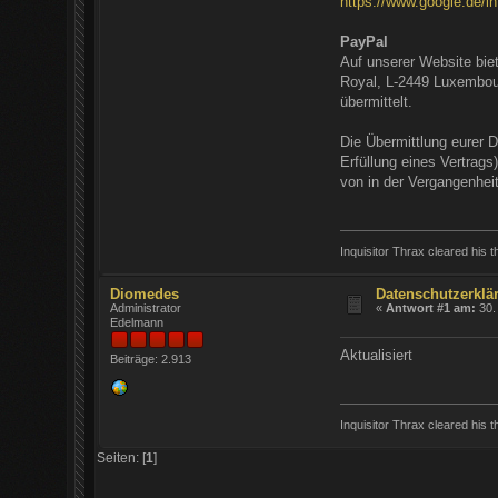
https://www.google.de/int
PayPal
Auf unserer Website biet
Royal, L-2449 Luxembou
übermittelt.
Die Übermittlung eurer D
Erfüllung eines Vertrags
von in der Vergangenhei
Inquisitor Thrax cleared his th
Diomedes
Datenschutzerklä
Administrator
«
Antwort #1 am:
30.
Edelmann
Aktualisiert
Beiträge: 2.913
Inquisitor Thrax cleared his th
Seiten: [
1
]