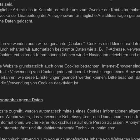
ts seid.
jeglicher Art mit uns in Kontakt, erteilt ihr uns zum Zwecke der Kontaktaufnah
ke der Bearbeitung der Anfrage sowie für mögliche Anschlussfragen gespeic
e Daten gelöscht.
ten verwenden auch wir so genannte „Cookies“. Cookies sind kleine Textdatei
durch erhalten wir automatisch bestimmte Daten wie z. B. IP-Adresse, verwe
Cookies enthaltenen Informationen können wir die Navigation erleichtern und 
re Website grundsätzlich auch ohne Cookies betrachten. Internet-Browser sind
h die Verwendung von Cookies jederzeit über die Einstellungen eines Browsers
 erfahren, wie diese Einstellungen geändert werden können. Bitte beachtet, 
 die Verwendung von Cookies deaktiviert ist.
ersonenbezogene Daten
ite zugreift, werden automatisch mittels eines Cookies Informationen allgeme
 des Webbrowsers, das verwendete Betriebssystem, den Domainnamen des Inter
Informationen, welche keine Rückschlüsse auf eure Person zulassen. Anonyme 
Internetauftritt und die dahinterstehende Technik zu optimieren.
d technisch notwendig, um von euch angeforderte Inhalte von Webseiten korrek