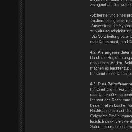
zwingend an. Sie werden
-Sicherstellung eines p
-Sicherstellung einer r
-Auswertung der Systemsi
zu weiteren administrat
-Die Verarbeitung eurer
eure Daten nicht, um Rüc
4.2. Als angemeldeter r
Durch die Registrierung
angegeben werden. Beide
machen es leichter z.B. 
Ihr könnt siese Daten je
4.3. Eure Betroffenenre
Ihr könnt alle im Forum 
oder Unterstützung benö
Ihr habt das Recht eure
beiden Fällen löschen w
Rechtsanspruch auf die L
Gelöschte Profile könne
lediglich deaktiviert wer
Sofern Ihr uns eine Einw