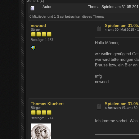
Seiten: [
1
]
Autor
Thema: Spielen am 31.05.201
0 Mitglieder und 1 Gast betrachten dieses Thema.
newood
Spielen am 31.05
Bürger
«
am:
30. Mai 2018 - 
Beiträge: 1.157
Hallo Männer,
wir wollen genügend Getr
wer wird bitte morgen d
Brause bzw. ein Bier an 
mfg
newood
Thomas Kluchert
Spielen am 31.05
Bürger
«
Antwort #1 am:
30.
Beiträge: 1.714
Ich komme vorbei. Was g