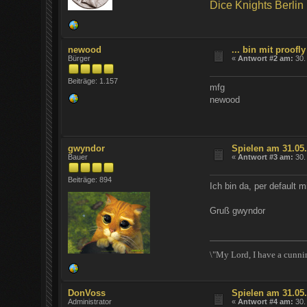
Dice Knights Berlin
newood
... bin mit proof
Bürger
«
Antwort #2 am:
30.
Beiträge: 1.157
mfg
newood
gwyndor
Spielen am 31.05
Bauer
«
Antwort #3 am:
30.
Beiträge: 894
Ich bin da, per default
Gruß gwyndor
\"My Lord, I have a cunni
DonVoss
Spielen am 31.05
Administrator
«
Antwort #4 am:
30.